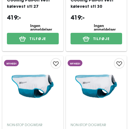
Cooling Pull-on Vest
Cooling Pull-on Vest
kølevest stl 27
kølevest stl 30
419:-
419:-
TILFØJE
TILFØJE
NYHED!
NYHED!
NON-STOP DOGWEAR
NON-STOP DOGWEAR