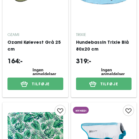
OZAMI
TRIXIE
Ozami Kølevest Grå 25
Hundebassin Trixie Blå
cm
80x20 cm
164:-
319:-
TILFØJE
TILFØJE
NYHED!