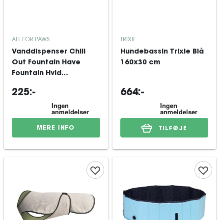
ALL FOR PAWS
TRIXIE
Vanddispenser Chill
Hundebassin Trixie Blå
Out Fountain Have
160x30 cm
Fountain Hvid
25x22x8,7 cm
225:-
664:-
MERE INFO
TILFØJE