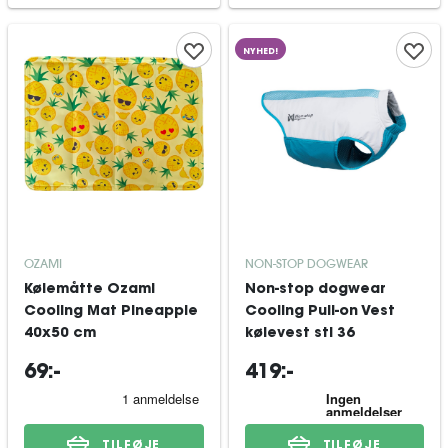
NYHED!
OZAMI
NON-STOP DOGWEAR
Kølemåtte Ozami
Non-stop dogwear
Cooling Mat Pineapple
Cooling Pull-on Vest
40x50 cm
kølevest stl 36
69:-
419:-
TILFØJE
TILFØJE