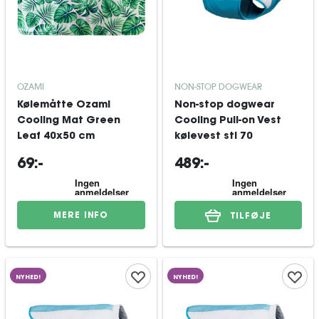
OZAMI
NON-STOP DOGWEAR
Kølemåtte Ozami
Non-stop dogwear
Cooling Mat Green
Cooling Pull-on Vest
Leaf 40x50 cm
kølevest stl 70
69:-
489:-
MERE INFO
TILFØJE
NYHED!
NYHED!