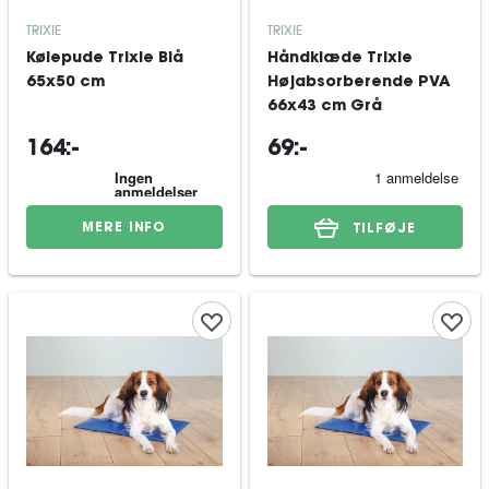
TRIXIE
TRIXIE
Kølepude Trixie Blå
Håndklæde Trixie
65x50 cm
Højabsorberende PVA
66x43 cm Grå
164:-
69:-
MERE INFO
TILFØJE