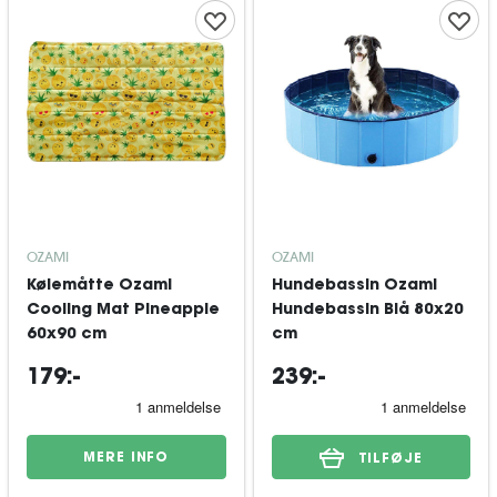
OZAMI
OZAMI
Kølemåtte Ozami
Hundebassin Ozami
Cooling Mat Pineapple
Hundebassin Blå 80x20
60x90 cm
cm
179:-
239:-
MERE INFO
TILFØJE