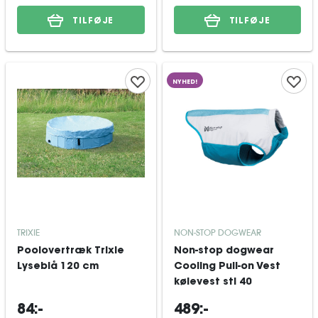
TILFØJE
TILFØJE
NYHED!
TRIXIE
NON-STOP DOGWEAR
Poolovertræk Trixie
Non-stop dogwear
Lyseblå 120 cm
Cooling Pull-on Vest
kølevest stl 40
84:-
489:-