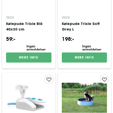
TRIXIE
TRIXIE
Kølepude Trixie Blå
Kølepude Trixie Soft
40x30 cm
Grey L
59:-
198:-
MERE INFO
MERE INFO