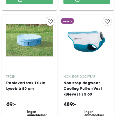
NYHED!
TRIXIE
NON-STOP DOGWEAR
Poolovertræk Trixie
Non-stop dogwear
Lyseblå 80 cm
Cooling Pull-on Vest
kølevest stl 60
69:-
489:-