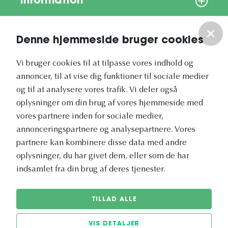
Information
Om os
Denne hjemmeside bruger cookies
Vores nyhedsbrev
Vi bruger cookies til at tilpasse vores indhold og
annoncer, til at vise dig funktioner til sociale medier
og til at analysere vores trafik. Vi deler også
oplysninger om din brug af vores hjemmeside med
vores partnere inden for sociale medier,
annonceringspartnere og analysepartnere. Vores
Vetapotek.dk er en del af
partnere kan kombinere disse data med andre
Evidensia
oplysninger, du har givet dem, eller som de har
Dyresundhedspleje
indsamlet fra din brug af deres tjenester.
TILLAD ALLE
VIS DETALJER