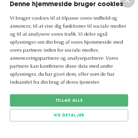
Denne hjemmeside bruger cookies
Om os
Vi bruger cookies til at tilpasse vores indhold og
annoncer, til at vise dig funktioner til sociale medier
Vores nyhedsbrev
og til at analysere vores trafik. Vi deler også
oplysninger om din brug af vores hjemmeside med
vores partnere inden for sociale medier,
annonceringspartnere og analysepartnere. Vores
partnere kan kombinere disse data med andre
Vetapotek.dk er en del af
oplysninger, du har givet dem, eller som de har
Evidensia
indsamlet fra din brug af deres tjenester.
Dyresundhedspleje
TILLAD ALLE
VIS DETALJER
© 2026 Vetapotek