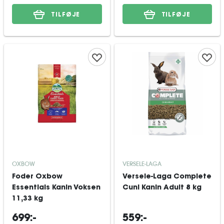
TILFØJE
TILFØJE
OXBOW
VERSELE-LAGA
Foder Oxbow
Versele-Laga Complete
Essentials Kanin Voksen
Cuni Kanin Adult 8 kg
11,33 kg
699:-
559:-