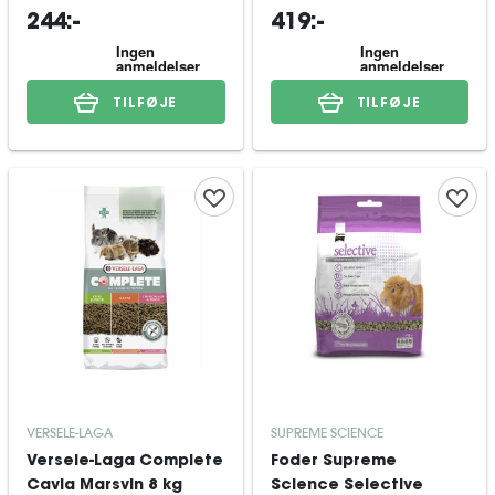
244:-
419:-
TILFØJE
TILFØJE
VERSELE-LAGA
SUPREME SCIENCE
Versele-Laga Complete
Foder Supreme
Cavia Marsvin 8 kg
Science Selective