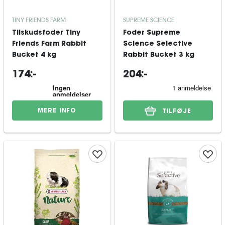
TINY FRIENDS FARM
SUPREME SCIENCE
Tilskudsfoder Tiny
Foder Supreme
Friends Farm Rabbit
Science Selective
Bucket 4 kg
Rabbit Bucket 3 kg
174:-
204:-
MERE INFO
TILFØJE