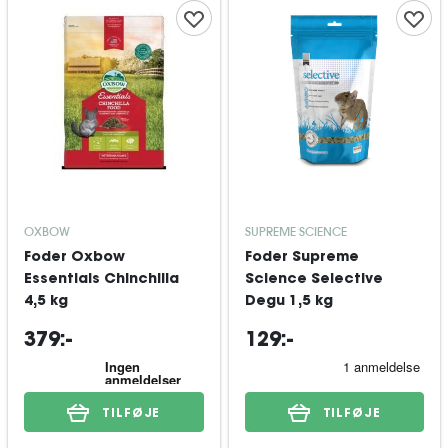
OXBOW
SUPREME SCIENCE
Foder Oxbow
Foder Supreme
Essentials Chinchilla
Science Selective
4,5 kg
Degu 1,5 kg
379:-
129:-
TILFØJE
TILFØJE