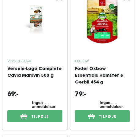
VERSELE-LAGA
OXBOW
Versele-Laga Complete
Foder Oxbow
Cavia Marsvin 500 g
Essentials Hamster &
Gerbil 454 g
69:-
79:-
TILFØJE
TILFØJE