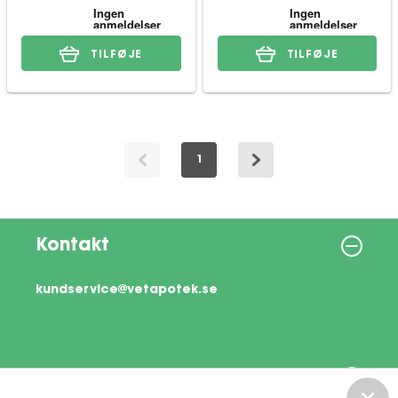
TILFØJE
TILFØJE
1
Kontakt
kundservice@vetapotek.se
Information