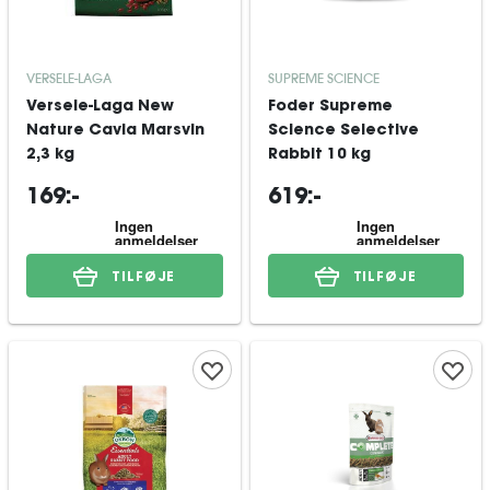
VERSELE-LAGA
SUPREME SCIENCE
Versele-Laga New
Foder Supreme
Nature Cavia Marsvin
Science Selective
2,3 kg
Rabbit 10 kg
169:-
619:-
TILFØJE
TILFØJE