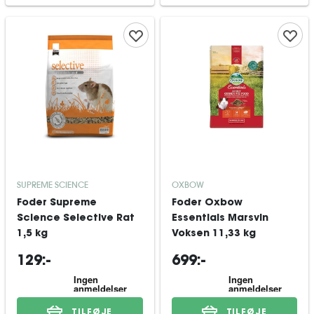
SUPREME SCIENCE
OXBOW
Foder Supreme
Foder Oxbow
Science Selective Rat
Essentials Marsvin
1,5 kg
Voksen 11,33 kg
129:-
699:-
TILFØJE
TILFØJE