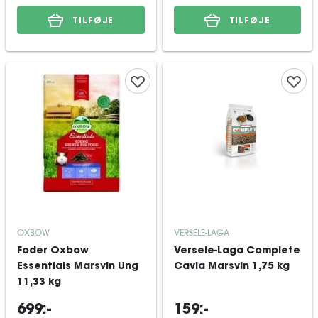
TILFØJE
TILFØJE
OXBOW
VERSELE-LAGA
Foder Oxbow
Versele-Laga Complete
Essentials Marsvin Ung
Cavia Marsvin 1,75 kg
11,33 kg
699:-
159:-