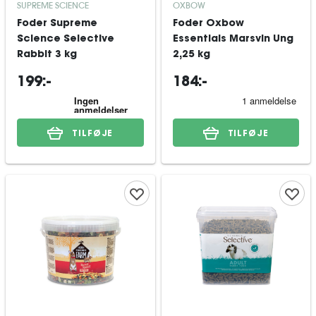
SUPREME SCIENCE
OXBOW
Foder Supreme
Foder Oxbow
Science Selective
Essentials Marsvin Ung
Rabbit 3 kg
2,25 kg
199:-
184:-
TILFØJE
TILFØJE