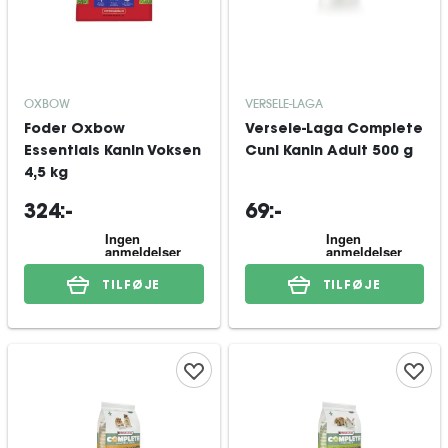
OXBOW
VERSELE-LAGA
Foder Oxbow
Versele-Laga Complete
Essentials Kanin Voksen
Cuni Kanin Adult 500 g
4,5 kg
324:-
69:-
TILFØJE
TILFØJE