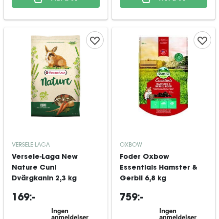
VERSELE-LAGA
OXBOW
Versele-Laga New
Foder Oxbow
Nature Cuni
Essentials Hamster &
Dvärgkanin 2,3 kg
Gerbil 6,8 kg
169:-
759:-