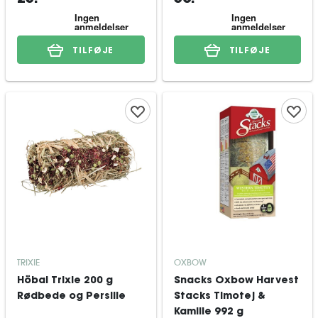
TILFØJE
TILFØJE
TRIXIE
OXBOW
Höbal Trixie 200 g
Snacks Oxbow Harvest
Rødbede og Persille
Stacks Timotej &
Kamille 992 g