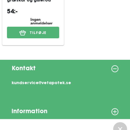
græskar og gulerod
54:-
TILFØJE
Kontakt
kundservice@vetapotek.se
Information
Om os