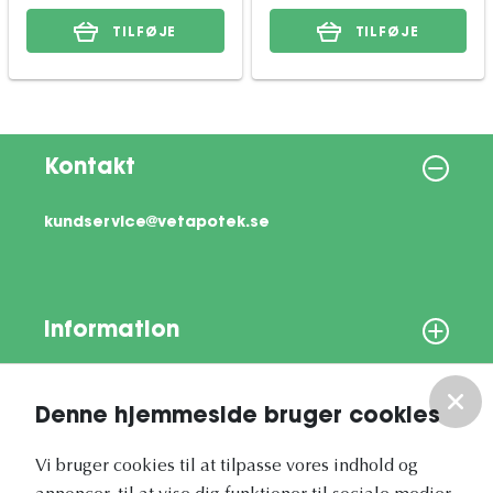
TILFØJE
TILFØJE
Kontakt
kundservice@vetapotek.se
Information
Om os
Denne hjemmeside bruger cookies
Vores nyhedsbrev
Vi bruger cookies til at tilpasse vores indhold og