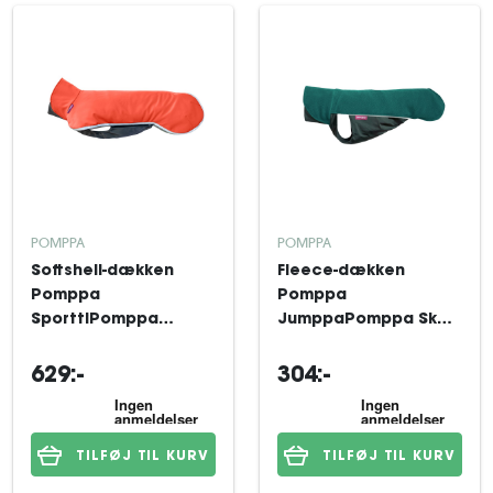
POMPPA
POMPPA
Softshell-dækken
Fleece-dækken
Pomppa
Pomppa
SporttiPomppa
JumppaPomppa Skog
Habanero 85 cm
31 cm
629:-
304:-
TILFØJ TIL KURV
TILFØJ TIL KURV