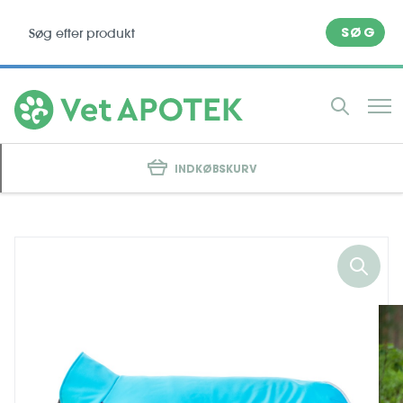
SØG
INDKØBSKURV