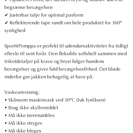
✔ Opdateret front, der dækker bryst og skuldre uden at
begrænse bevægelsen
✔ Justerbar talje for optimal pasform
✔ Reflekterende tape rundt om hele produktet for 360°
synlighed
SporttiPomppa er perfekt til udendørsaktiviteter fra tidligt
efterår til sent forår. Den fleksible softshell sammen med
trikotdetaljer på krave og bryst følger hundens
bevægelser og giver fuld bevægelsesfrihed. Det bløde
inderfor gør jakken behagelig at have på.
Vaskeanvisning:
• Skånsom maskinvask ved 30°C (luk lynlåsen)
• Brug ikke skyllemiddel
• Må ikke tørretumbles
• Må ikke stryges
• Må ikke bleges