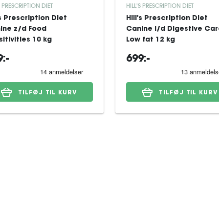
S PRESCRIPTION DIET
HILL'S PRESCRIPTION DIET
's Prescription Diet
Hill's Prescription Diet
ine z/d Food
Canine i/d Digestive Ca
itivities 10 kg
Low fat 12 kg
:-
699:-
TILFØJ TIL KURV
TILFØJ TIL KURV