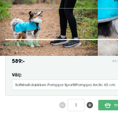
SporttiPomppa er en alsidig jakke, der beskytter din hund 
Den er baseret på det elskede JumpaPomppa-design, men har
endnu bedre funktionalitet. Fordele ved SporttiPomppa: ✔ V
softshell over ryg, nakke og bryst ✔ Vandafv...
Mere information
589:-
Art
Välj:
T