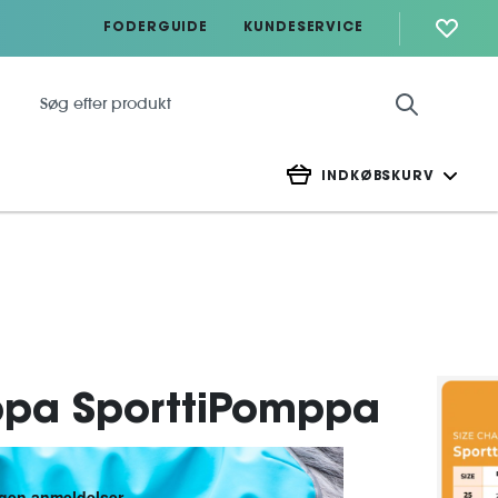
FODERGUIDE
KUNDESERVICE
INDKØBSKURV
ppa SporttiPomppa