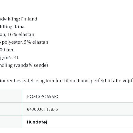
dvikling: Finland
illing: Kina
lon, 16% elastan
% polyester, 5% elastan
.000 mm
 g/m²/24t
dling (vandafvisende)
rer beskyttelse og komfort til din hund, perfekt til alle vejrf
POM-SPO65ARC
6430036115876
Hundetøj