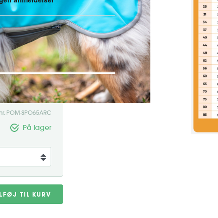
mod regn, vind, snavs og kulde.
 fået flere forbedringer for
andtæt, åndbar og fleksibel
. nr. POM-SPO65ARC
På lager
ILFØJ TIL KURV