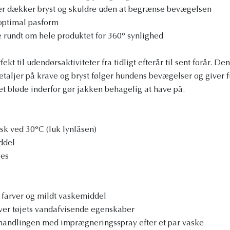
der dækker bryst og skuldre uden at begrænse bevægelsen
 optimal pasform
 rundt om hele produktet for 360° synlighed
kt til udendørsaktiviteter fra tidligt efterår til sent forår. Den
aljer på krave og bryst følger hundens bevægelser og giver f
t bløde inderfor gør jakken behagelig at have på.
k ved 30°C (luk lynlåsen)
ddel
les
 farver og mildt vaskemiddel
iver tøjets vandafvisende egenskaber
ndlingen med imprægneringsspray efter et par vaske