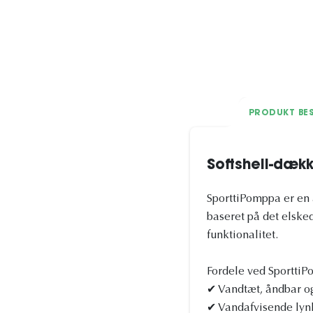
PRODUKT BES
Softshell-dæk
SporttiPomppa er en 
baseret på det elske
funktionalitet.
Fordele ved Sportti
✔ Vandtæt, åndbar og 
✔ Vandafvisende lynl