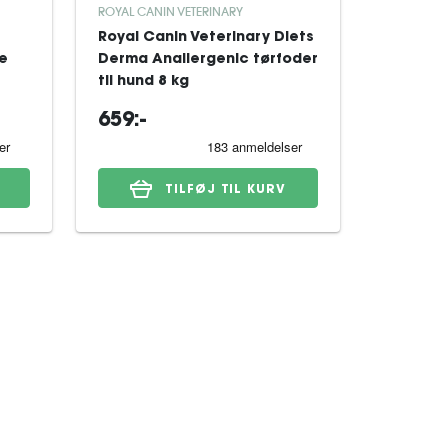
ROYAL CANIN VETERINARY
ROYAL CAN
Royal Canin Veterinary Diets
Royal Ca
re
Derma Anallergenic tørfoder
Derma H
til hund 8 kg
Dog tørf
659:-
329:-
TILFØJ TIL KURV