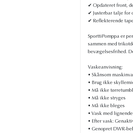
✔ Opdateret front, 
✔ Justerbar talje for
✔ Reflekterende tape
SporttiPomppa er perfe
sammen med trikotdet
bevægelsesfrihed. De
Vaskeanvisning:
• Skånsom maskinvas
• Brug ikke skyllemi
• Må ikke tørretumb
• Må ikke stryges
• Må ikke bleges
• Vask med lignende
• Efter vask: Genakt
• Genopret DWR-beha