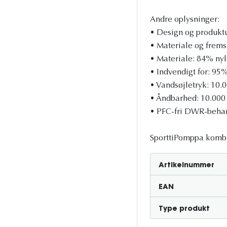
Andre oplysninger:
• Design og produktu
• Materiale og fremst
• Materiale: 84% ny
• Indvendigt for: 95
• Vandsøjletryk: 10
• Åndbarhed: 10.000
• PFC-fri DWR-behan
SporttiPomppa kombine
Artikelnummer
EAN
Type produkt