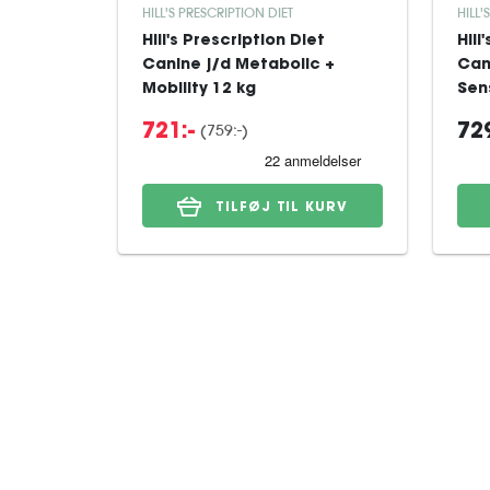
HILL'S PRESCRIPTION DIET
HILL'
Hill's Prescription Diet
Hill
Canine j/d Metabolic +
Can
Mobility 12 kg
Sens
(759:-)
721:-
729
TILFØJ TIL KURV