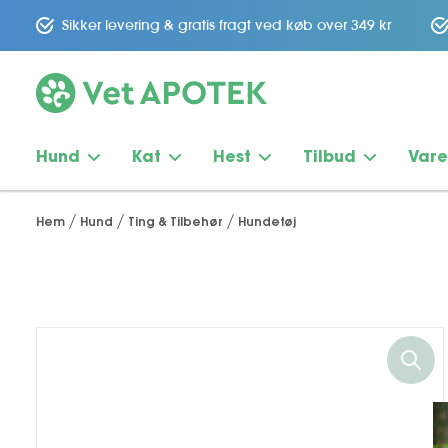
Sikker levering & gratis fragt ved køb over 349 kr
Hund
Kat
Hest
Tilbud
Var
Hem
Hund
Ting & Tilbehør
Hundetøj