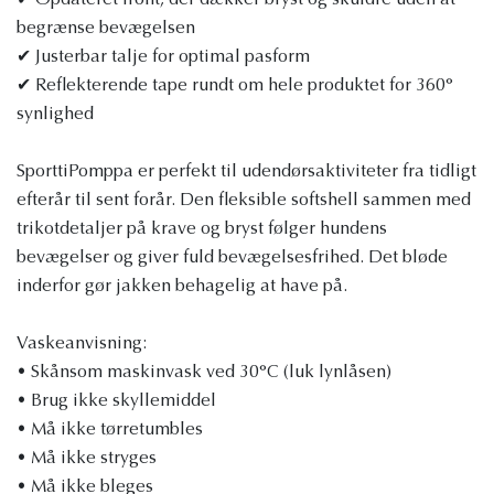
✔ Opdateret front, der dækker bryst og skuldre uden at
begrænse bevægelsen
✔ Justerbar talje for optimal pasform
✔ Reflekterende tape rundt om hele produktet for 360°
synlighed
SporttiPomppa er perfekt til udendørsaktiviteter fra tidligt
efterår til sent forår. Den fleksible softshell sammen med
trikotdetaljer på krave og bryst følger hundens
bevægelser og giver fuld bevægelsesfrihed. Det bløde
inderfor gør jakken behagelig at have på.
Vaskeanvisning:
• Skånsom maskinvask ved 30°C (luk lynlåsen)
• Brug ikke skyllemiddel
• Må ikke tørretumbles
• Må ikke stryges
• Må ikke bleges