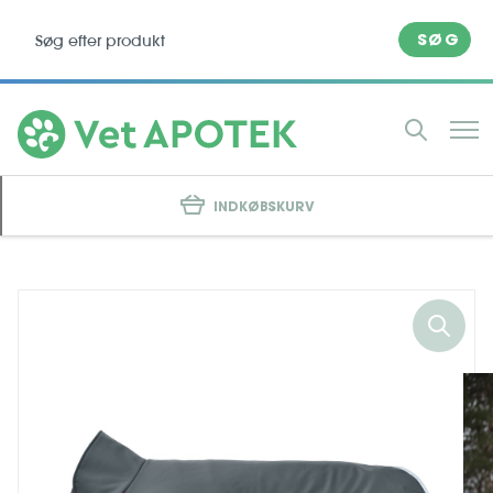
SØG
INDKØBSKURV