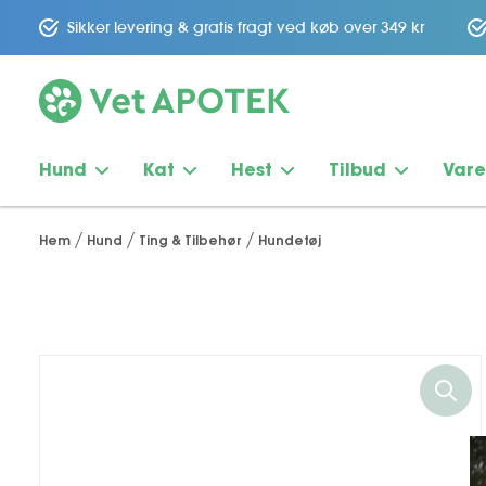
Sikker levering & gratis fragt ved køb over 349 kr
Hund
Kat
Hest
Tilbud
Var
Hem
Hund
Ting & Tilbehør
Hundetøj