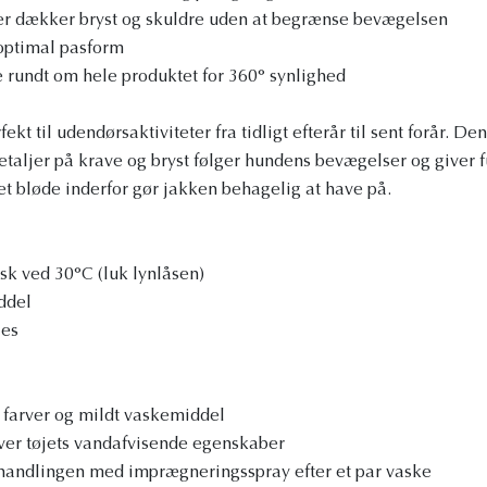
der dækker bryst og skuldre uden at begrænse bevægelsen
 optimal pasform
 rundt om hele produktet for 360° synlighed
kt til udendørsaktiviteter fra tidligt efterår til sent forår. Den
aljer på krave og bryst følger hundens bevægelser og giver f
t bløde inderfor gør jakken behagelig at have på.
k ved 30°C (luk lynlåsen)
ddel
les
 farver og mildt vaskemiddel
iver tøjets vandafvisende egenskaber
ndlingen med imprægneringsspray efter et par vaske