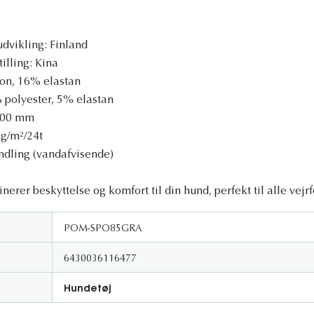
dvikling: Finland
illing: Kina
lon, 16% elastan
% polyester, 5% elastan
.000 mm
 g/m²/24t
dling (vandafvisende)
rer beskyttelse og komfort til din hund, perfekt til alle vejrf
POM-SPO85GRA
6430036116477
Hundetøj