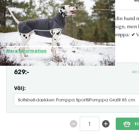
SporttiPomppa er en alsidig jakke, der beskytter din hund 
Den er baseret på det elskede JumpaPomppa-design, men har
endnu bedre funktionalitet. Fordele ved SporttiPomppa: ✔ V
softshell over ryg, nakke og bryst ✔ Vandafv...
Mere information
629:-
Art
Välj:
T