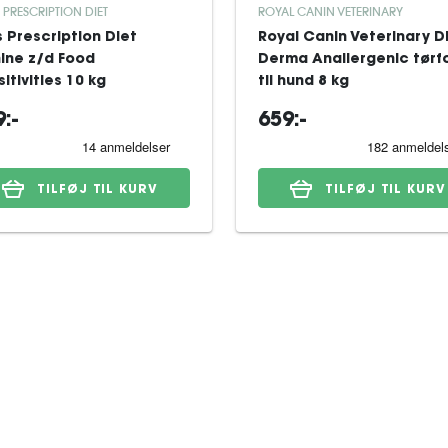
S PRESCRIPTION DIET
ROYAL CANIN VETERINARY
's Prescription Diet
Royal Canin Veterinary D
ine z/d Food
Derma Anallergenic tørf
itivities 10 kg
til hund 8 kg
:-
659:-
TILFØJ TIL KURV
TILFØJ TIL KURV