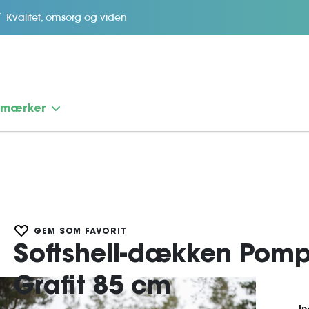
Kvalitet, omsorg og viden
emærker
GEM SOM FAVORIT
Softshell-dækken Pom
Grafit 85 cm