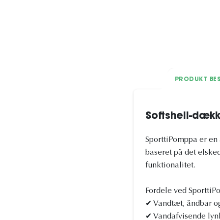
PRODUKT BES
Softshell-dæk
SporttiPomppa er en 
baseret på det elske
funktionalitet.
Fordele ved Sportti
✔ Vandtæt, åndbar og 
✔ Vandafvisende lynl