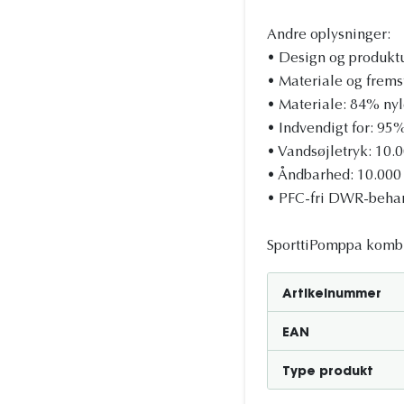
Andre oplysninger:
• Design og produktu
• Materiale og fremst
• Materiale: 84% ny
• Indvendigt for: 95
• Vandsøjletryk: 10
• Åndbarhed: 10.000
• PFC-fri DWR-behan
SporttiPomppa kombine
Artikelnummer
EAN
Type produkt