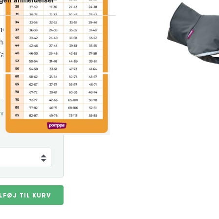
mod regn, vind, snavs og kulde.
 fået flere forbedringer for
andtæt, åndbar og fleksibel
. nr. POM-SPO85GRA
På lager
ILFØJ TIL KURV