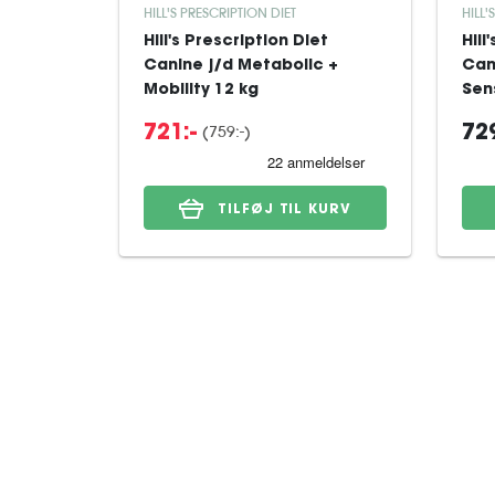
HILL'S PRESCRIPTION DIET
HILL'
Hill's Prescription Diet
Hill
Canine j/d Metabolic +
Can
Mobility 12 kg
Sens
(759:-)
721:-
729
TILFØJ TIL KURV