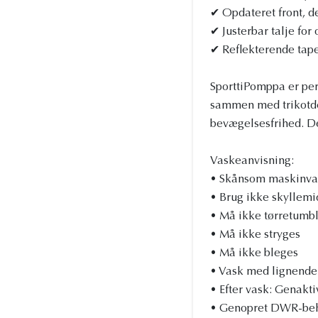
✔ Opdateret front, 
✔ Justerbar talje for
✔ Reflekterende tape
SporttiPomppa er perfe
sammen med trikotdet
bevægelsesfrihed. De
Vaskeanvisning:
• Skånsom maskinvas
• Brug ikke skyllemi
• Må ikke tørretumb
• Må ikke stryges
• Må ikke bleges
• Vask med lignende
• Efter vask: Genakt
• Genopret DWR-beha