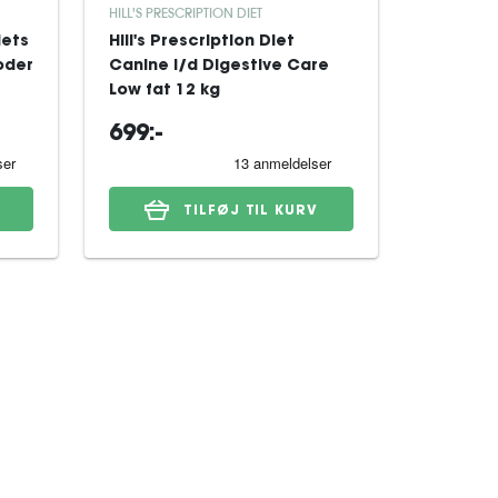
HILL'S PRESCRIPTION DIET
ROYAL CAN
iets
Hill's Prescription Diet
Royal Ca
oder
Canine i/d Digestive Care
Derma H
Low fat 12 kg
Dog tørf
699:-
329:-
TILFØJ TIL KURV