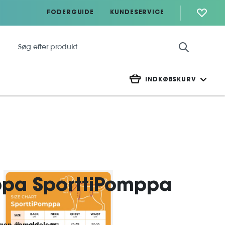
FODERGUIDE
KUNDESERVICE
INDKØBSKURV
ppa SporttiPomppa