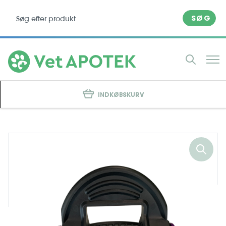
SØG
INDKØBSKURV