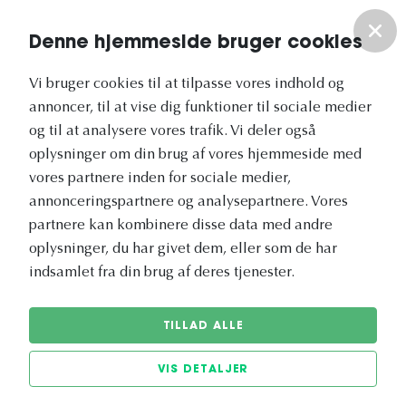
Om os
Denne hjemmeside bruger cookies
Vores nyhedsbrev
Vi bruger cookies til at tilpasse vores indhold og
annoncer, til at vise dig funktioner til sociale medier
og til at analysere vores trafik. Vi deler også
oplysninger om din brug af vores hjemmeside med
vores partnere inden for sociale medier,
annonceringspartnere og analysepartnere. Vores
Vetapotek.dk er en del af
partnere kan kombinere disse data med andre
Evidensia
oplysninger, du har givet dem, eller som de har
Dyresundhedspleje
indsamlet fra din brug af deres tjenester.
TILLAD ALLE
VIS DETALJER
© 2026 Vetapotek