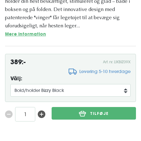
holder din hest beskæftiget, stimuleret og glad – både i
boksen og på folden. Det innovative design med
patenterede "vinger" får legetøjet til at bevæge sig
uforudsigeligt, når hesten leger...
Mere information
389:-
Art. nr. LIKBIZ09X
Levering 5-10 hverdage
Välj:
TILFØJE