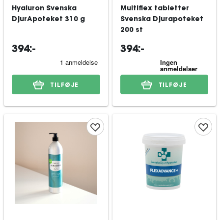
Hyaluron Svenska
Multiflex tabletter
DjurApoteket 310 g
Svenska Djurapoteket
200 st
394:-
394:-
TILFØJE
TILFØJE