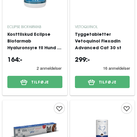
ECLIPSE BIOFARMAB
VETOQUINOL
Kosttilskud Eclipse
Tyggetabletter
Biofarmab
Vetoquinol Flexadin
Hyaluronsyre til Hund &
Advanced Cat 30 st
Kat 500 ml
164:-
299:-
TILFØJE
TILFØJE