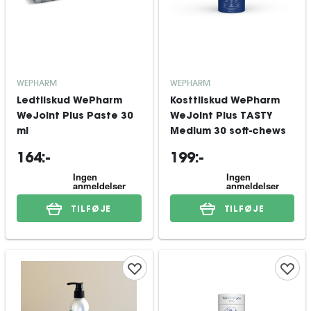
WEPHARM
WEPHARM
Ledtilskud WePharm
Kosttilskud WePharm
WeJoint Plus Paste 30
WeJoint Plus TASTY
ml
Medium 30 soft-chews
164:-
199:-
TILFØJE
TILFØJE