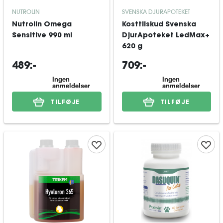
NUTROLIN
SVENSKA DJURAPOTEKET
Nutrolin Omega
Kosttilskud Svenska
Sensitive 990 ml
DjurApoteket LedMax+
620 g
489:-
709:-
TILFØJE
TILFØJE