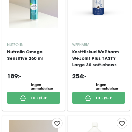
NUTROLIN
WEPHARM
Nutrolin Omega
Kosttilskud WePharm
Sensitive 260 ml
WeJoint Plus TASTY
Large 30 soft-chews
189:-
254:-
TILFØJE
TILFØJE