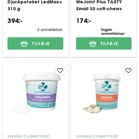
DjurApoteket LedMax+
WeJoint Plus TASTY
310 g
Small 30 soft-chews
394:-
174:-
TILFØJE
TILFØJE
SVENSKA DJURAPOTEKET
SVENSKA DJURAPOTEKET