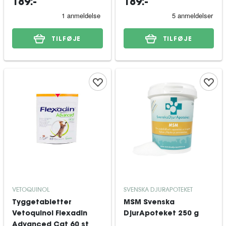
189:-
189:-
TILFØJE
TILFØJE
VETOQUINOL
SVENSKA DJURAPOTEKET
Tyggetabletter
MSM Svenska
Vetoquinol Flexadin
DjurApoteket 250 g
Advanced Cat 60 st