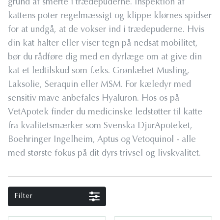
grund af smerte i trædepuderne. Inspektion af
kattens poter regelmæssigt og klippe klørnes spidser
for at undgå, at de vokser ind i trædepuderne. Hvis
din kat halter eller viser tegn på nedsat mobilitet,
bør du rådføre dig med en dyrlæge om at give din
kat et ledtilskud som f.eks. Grønlæbet Musling,
Laksolie, Seraquin eller MSM. For kæledyr med
sensitiv mave anbefales Hyaluron. Hos os på
VetApotek finder du medicinske ledstøtter til katte
fra kvalitetsmærker som Svenska DjurApoteket,
Boehringer Ingelheim, Aptus og Vetoquinol - alle
med største fokus på dit dyrs trivsel og livskvalitet.
Filter