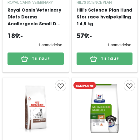
ROYAL CANIN VETERINARY
HILL'S SCIENCE PLAN
Royal Canin Veterinary
Hill's Science Plan Hund
Diets Derma
Stor race hvalpekylling
Anallergenic Small Dog
14,5 kg
tørfoder til hund 1,5 kg
189:-
579:-
TILFØJE
TILFØJE
KAMPAGNE