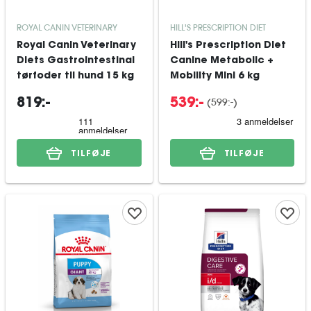
ROYAL CANIN VETERINARY
HILL'S PRESCRIPTION DIET
Royal Canin Veterinary
Hill's Prescription Diet
Diets Gastrointestinal
Canine Metabolic +
tørfoder til hund 15 kg
Mobility Mini 6 kg
(
599:-
)
819:-
539:-
TILFØJE
TILFØJE