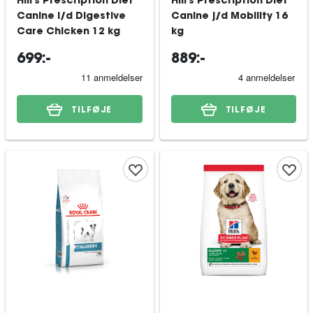
Hill's Prescription Diet
Hill's Prescription Diet
Canine i/d Digestive
Canine j/d Mobility 16
Care Chicken 12 kg
kg
699:-
889:-
TILFØJE
TILFØJE