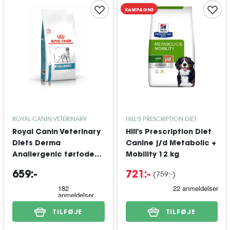
KAMPAGNE
ROYAL CANIN VETERINARY
HILL'S PRESCRIPTION DIET
Royal Canin Veterinary
Hill's Prescription Diet
Diets Derma
Canine j/d Metabolic +
Anallergenic tørfoder
Mobility 12 kg
til hund 8 kg
(
759:-
)
659:-
721:-
TILFØJE
TILFØJE