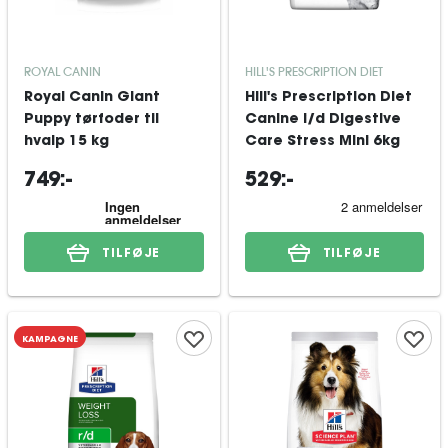
ROYAL CANIN
HILL'S PRESCRIPTION DIET
Royal Canin Giant
Hill's Prescription Diet
Puppy tørfoder til
Canine i/d Digestive
hvalp 15 kg
Care Stress Mini 6kg
749:-
529:-
TILFØJE
TILFØJE
KAMPAGNE