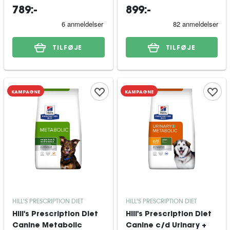
Moderate Calorie
789:-
899:-
tørfoder til hund 14 kg
TILFØJE
TILFØJE
KAMPAGNE
KAMPAGNE
HILL'S PRESCRIPTION DIET
HILL'S PRESCRIPTION DIET
Hill's Prescription Diet
Hill's Prescription Diet
Canine Metabolic
Canine c/d Urinary +