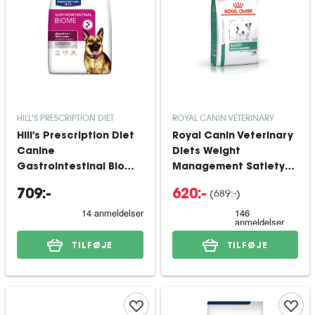
HILL'S PRESCRIPTION DIET
ROYAL CANIN VETERINARY
Hill's Prescription Diet
Royal Canin Veterinary
Canine
Diets Weight
Gastrointestinal Biome
Management Satiety
10 kg
Small Dog tørfoder til
(
689:-
)
709:-
620:-
hund 8 kg
TILFØJE
TILFØJE