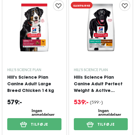
KAMPAGNE
HILL'S SCIENCE PLAN
HILL'S SCIENCE PLAN
Hill's Science Plan
Hills Science Plan
Canine Adult Large
Canine Adult Perfect
Breed Chicken 14 kg
Weight & Active
Mobility LB Chicken 12
(
599:-
)
579:-
539:-
kg
TILFØJE
TILFØJE