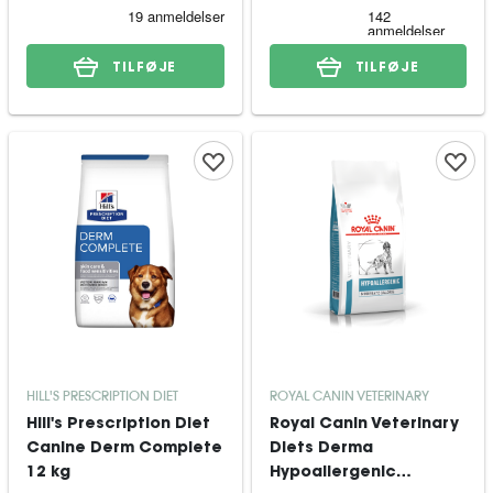
TILFØJE
TILFØJE
HILL'S PRESCRIPTION DIET
ROYAL CANIN VETERINARY
Hill's Prescription Diet
Royal Canin Veterinary
Canine Derm Complete
Diets Derma
12 kg
Hypoallergenic