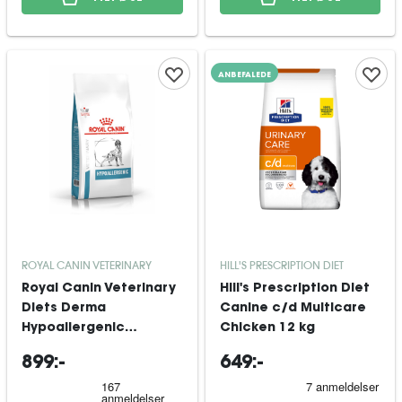
ANBEFALEDE
ROYAL CANIN VETERINARY
HILL'S PRESCRIPTION DIET
Royal Canin Veterinary
Hill's Prescription Diet
Diets Derma
Canine c/d Multicare
Hypoallergenic
Chicken 12 kg
tørfoder til hund 14 kg
899:-
649:-