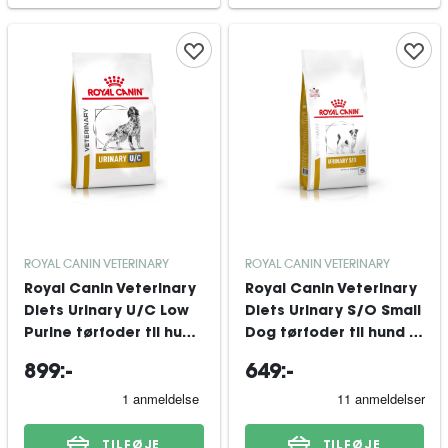
ROYAL CANIN VETERINARY
ROYAL CANIN VETERINARY
Royal Canin Veterinary
Royal Canin Veterinary
Diets Urinary U/C Low
Diets Urinary S/O Small
Purine tørfoder til hund
Dog tørfoder til hund 8
14 kg
kg
899:-
649:-
TILFØJE
TILFØJE