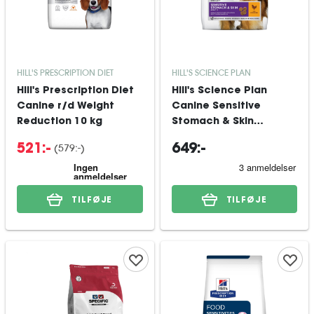
HILL'S PRESCRIPTION DIET
HILL'S SCIENCE PLAN
Hill's Prescription Diet
Hill's Science Plan
Canine r/d Weight
Canine Sensitive
Reduction 10 kg
Stomach & Skin
Medium Adult Chicken
(
579:-
)
521:-
649:-
14 kg
TILFØJE
TILFØJE