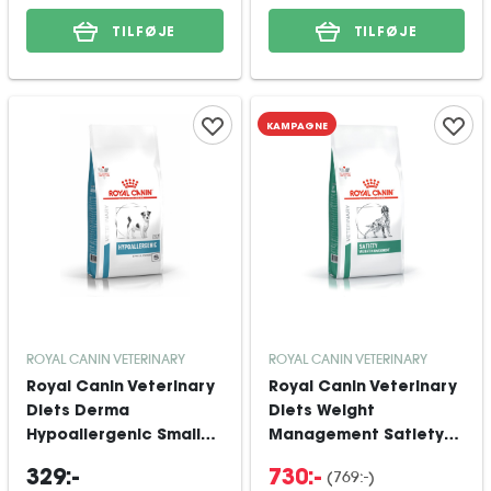
TILFØJE
TILFØJE
KAMPAGNE
ROYAL CANIN VETERINARY
ROYAL CANIN VETERINARY
Royal Canin Veterinary
Royal Canin Veterinary
Diets Derma
Diets Weight
Hypoallergenic Small
Management Satiety
Dog tørfoder til hund
tørfoder til hund 12 kg
(
769:-
)
329:-
730:-
3,5 kg