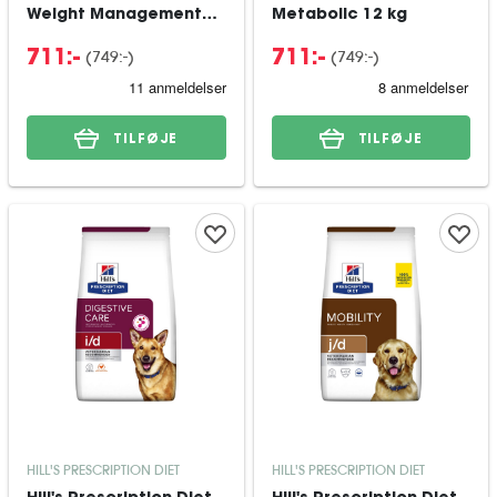
Weight Management
Metabolic 12 kg
12 kg
(
749:-
)
(
749:-
)
711:-
711:-
TILFØJE
TILFØJE
HILL'S PRESCRIPTION DIET
HILL'S PRESCRIPTION DIET