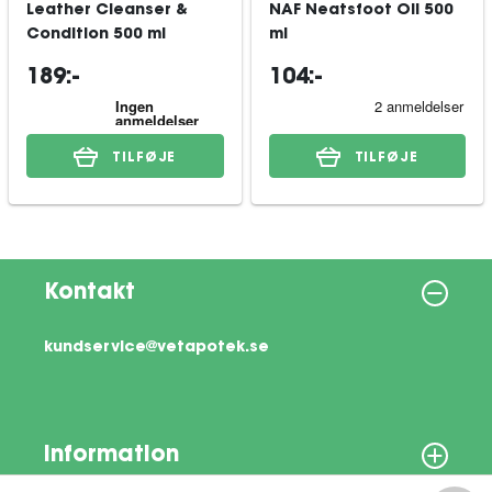
Leather Cleanser &
NAF Neatsfoot Oil 500
Condition 500 ml
ml
189:-
104:-
TILFØJE
TILFØJE
Kontakt
kundservice@vetapotek.se
Information