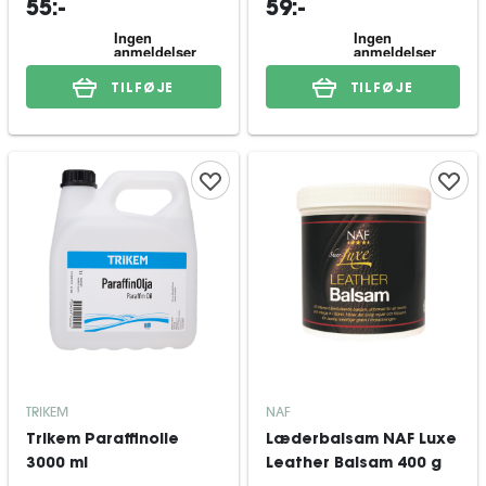
55:-
59:-
TILFØJE
TILFØJE
TRIKEM
NAF
Trikem Paraffinolie
Læderbalsam NAF Luxe
3000 ml
Leather Balsam 400 g