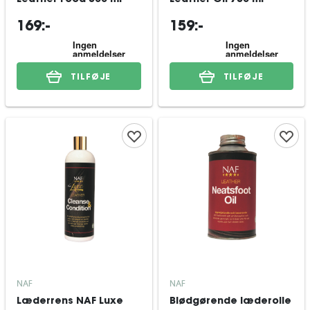
Leather Food 500 ml
Leather Oil 750 ml
169:-
159:-
TILFØJE
TILFØJE
NAF
NAF
Læderrens NAF Luxe
Blødgørende læderolie