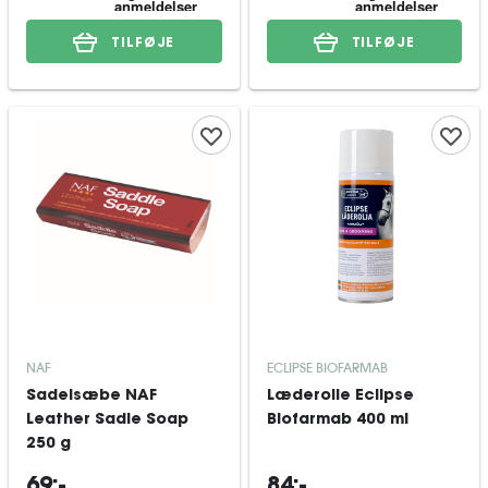
TILFØJE
TILFØJE
NAF
ECLIPSE BIOFARMAB
Sadelsæbe NAF
Læderolie Eclipse
Leather Sadle Soap
Biofarmab 400 ml
250 g
69:-
84:-