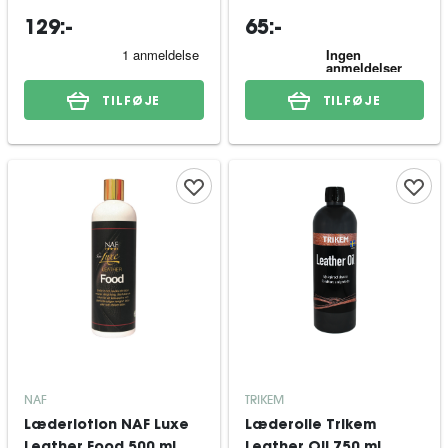
129:-
65:-
TILFØJE
TILFØJE
NAF
TRIKEM
Læderlotion NAF Luxe
Læderolie Trikem