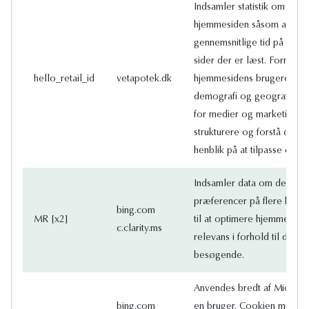
Indsamler statistik om bru
hjemmesiden såsom antalle
gennemsnitlige tid på hjem
sider der er læst. Formåle
hello_retail_id
vetapotek.dk
hjemmesidens brugere efte
demografi og geografi for 
for medier og marketingbu
strukturere og forstå der
henblik på at tilpasse onli
Indsamler data om den be
præferencer på flere hjemm
bing.com
MR [x2]
til at optimere hjemmeside
c.clarity.ms
relevans i forhold til den s
besøgende.
Anvendes bredt af Microsoft
bing.com
en bruger. Cookien muliggø