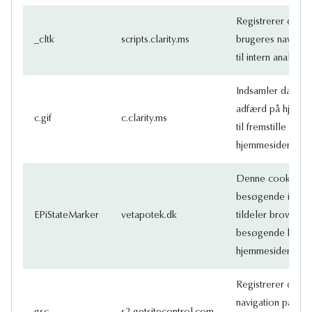
Registrerer data a
_cltk
scripts.clarity.ms
brugeres navigat
til intern analyse o
Indsamler data o
adfærd på hjemme
c.gif
c.clarity.ms
til fremstille stat
hjemmesidens eje
Denne cookie brug
besøgende igenn
EPiStateMarker
vetapotek.dk
tildeler browsere
besøgende kan id
hjemmesiden.
Registrerer data
navigation på site