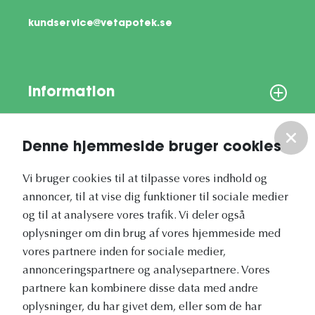
kundservice@vetapotek.se
Information
Om os
Denne hjemmeside bruger cookies
Vores nyhedsbrev
Vi bruger cookies til at tilpasse vores indhold og
annoncer, til at vise dig funktioner til sociale medier
og til at analysere vores trafik. Vi deler også
oplysninger om din brug af vores hjemmeside med
vores partnere inden for sociale medier,
annonceringspartnere og analysepartnere. Vores
Vetapotek.dk er en del af
partnere kan kombinere disse data med andre
Evidensia
oplysninger, du har givet dem, eller som de har
Dyresundhedspleje