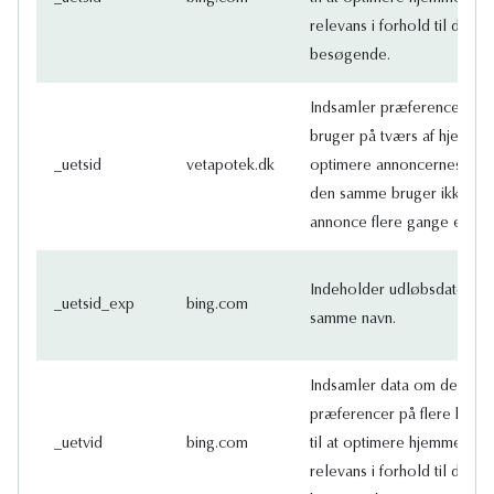
relevans i forhold til den s
besøgende.
Indsamler præferencedata p
bruger på tværs af hjemmes
_uetsid
vetapotek.dk
optimere annoncernes relev
den samme bruger ikke får
annonce flere gange end ti
Indeholder udløbsdatoen 
_uetsid_exp
bing.com
samme navn.
Indsamler data om den be
præferencer på flere hjemm
_uetvid
bing.com
til at optimere hjemmeside
relevans i forhold til den s