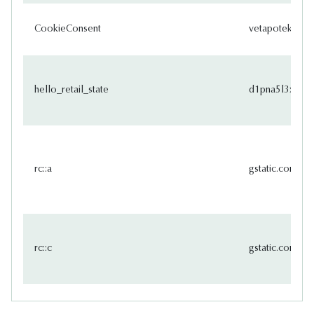
CookieConsent
vetapotek.dk
hello_retail_state
d1pna5l3xsntoj
rc::a
gstatic.com
rc::c
gstatic.com