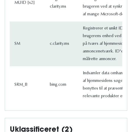
MUID [x2]
clarity.ms
brugeren ved at synkronise
af mange Microsoft-domæn
Registrerer et unikt ID, der
brugerens enhed ved tilb
SM
c.clarity.ms
på tværs af hjemmesider, 
annoncenetværk. ID'et anve
målrette annoncer.
Indsamler data omhandlen
af hjemmesidens søgefunkti
SRM_B
bing.com
benyttes til at præsentere
relevante produkter eller t
Uklassificeret (2)