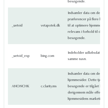
besøgende.
Indsamler data om den be
præferencer på flere hjemm
_uetvid
vetapotek.dk
til at optimere hjemmeside
relevans i forhold til den s
besøgende.
Indeholder udløbsdatoen 
_uetvid_exp
bing.com
samme navn.
Indsamler data om den bes
hjemmesider. Dette tjener ti
ANONCHK
c.clarity.ms
besøgende er tilgået hje
derigennem måle effektivit
hjemmesidens marketing.