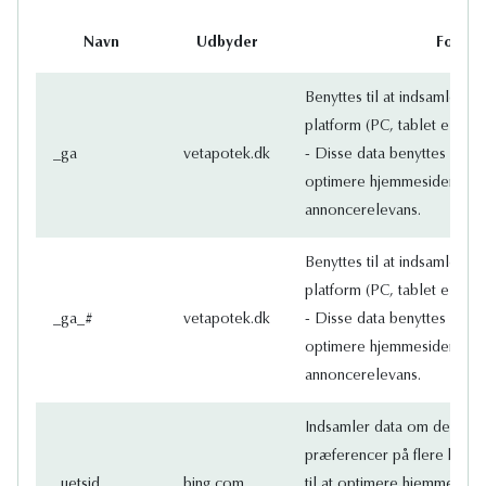
Navn
Udbyder
Formål
Benyttes til at indsamle d
platform (PC, tablet el. m
_ga
vetapotek.dk
- Disse data benyttes af Goo
optimere hjemmesidens in
annoncerelevans.
Benyttes til at indsamle d
platform (PC, tablet el. m
_ga_#
vetapotek.dk
- Disse data benyttes af Goo
optimere hjemmesidens in
annoncerelevans.
Indsamler data om den be
præferencer på flere hjemm
_uetsid
bing.com
til at optimere hjemmeside