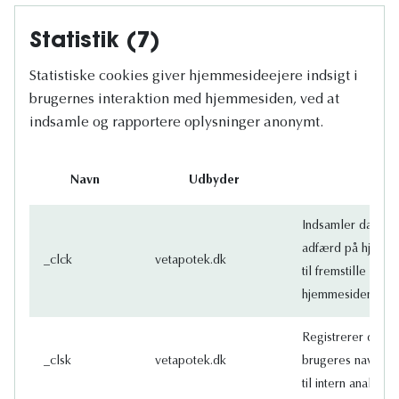
Statistik (7)
Statistiske cookies giver hjemmesideejere indsigt i
brugernes interaktion med hjemmesiden, ved at
indsamle og rapportere oplysninger anonymt.
Navn
Udbyder
Indsamler data o
adfærd på hjemme
_clck
vetapotek.dk
til fremstille stat
hjemmesidens eje
Registrerer data a
_clsk
vetapotek.dk
brugeres navigat
til intern analyse o