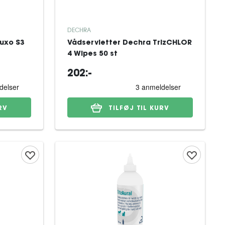
DECHRA
uxo S3
Vådservietter Dechra TrizCHLOR
4 Wipes 50 st
202:-
RV
TILFØJ TIL KURV