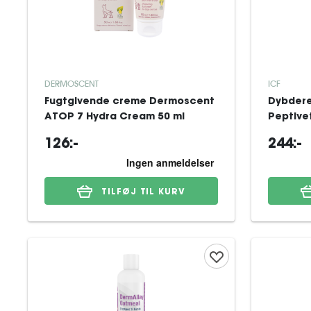
DERMOSCENT
ICF
Fugtgivende creme Dermoscent
Dybder
ATOP 7 Hydra Cream 50 ml
Peptive
126:-
244:-
TILFØJ TIL KURV