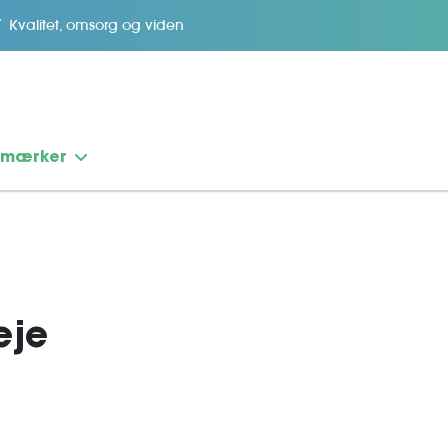
Kvalitet, omsorg og viden
emærker
eje