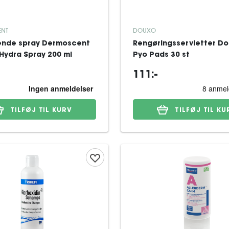
ENT
DOUXO
ende spray Dermoscent
Rengøringsservietter Do
Hydra Spray 200 ml
Pyo Pads 30 st
111:-
TILFØJ TIL KURV
TILFØJ TIL KU