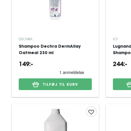
DECHRA
ICF
Shampoo Dechra DermAllay
Lugnand
Oatmeal 230 ml
Shampoo
149:-
244:-
TILFØJ TIL KURV