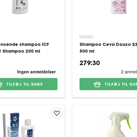
DOUXO
ensende shampoo ICF
Shampoo Ceva Douxo S
t Shampoo 200 ml
500 ml
279:30
TILFØJ TIL KURV
TILFØJ TIL KU