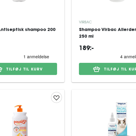
VIRBAC
Antiseptisk shampoo 200
Shampoo Virbac Allerde
250 ml
189:-
TILFØJ TIL KURV
TILFØJ TIL KU