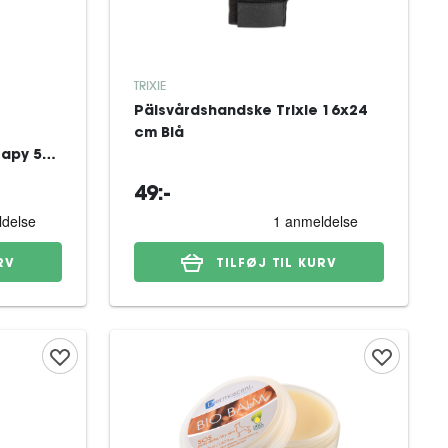
TRIXIE
Pälsvårdshandske Trixie 16x24
cm Blå
rapy 55
49:-
RV
TILFØJ TIL KURV