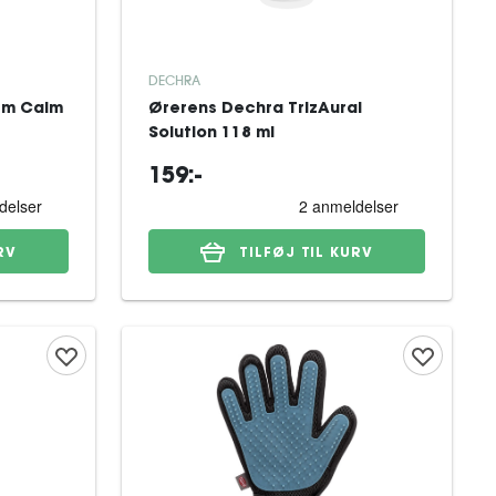
DECHRA
rm Calm
Ørerens Dechra TrizAural
Solution 118 ml
159:-
RV
TILFØJ TIL KURV