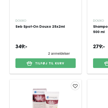
DOUXO
DOUXO
Seb Spot-On Douxo 25x2ml
Shampo
500 ml
349:-
279:-
TILFØJ TIL KURV