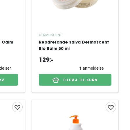
DERMOSCENT
3 Calm
Reparerande salva Dermoscent
Bio Balm 50 ml
129:-
RV
TILFØJ TIL KURV