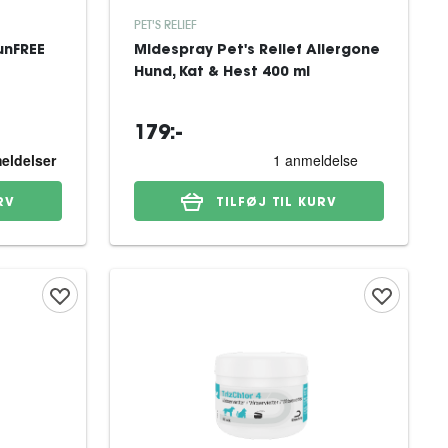
PET'S RELIEF
unFREE
Midespray Pet's Relief Allergone
Hund, Kat & Hest 400 ml
179:-
RV
TILFØJ TIL KURV