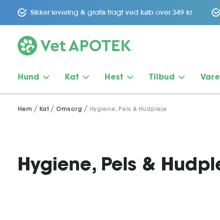
Sikker levering & gratis fragt ved køb over 349 kr
Hund
Kat
Hest
Tilbud
Var
Hem
Kat
Omsorg
Hygiene, Pels & Hudpleje
Hygiene, Pels & Hudpl