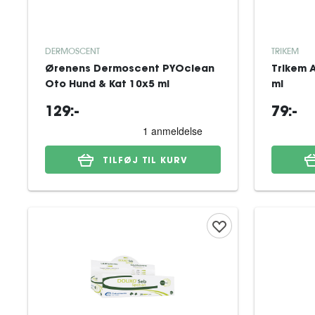
DERMOSCENT
TRIKEM
Ørenens Dermoscent PYOclean
Trikem 
Oto Hund & Kat 10x5 ml
ml
129:-
79:-
TILFØJ TIL KURV