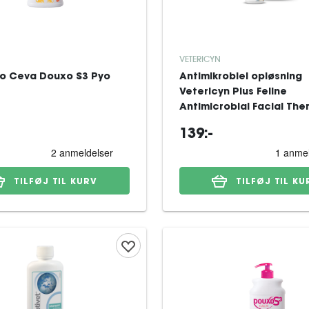
VETERICYN
o Ceva Douxo S3 Pyo
Antimikrobiel opløsning
Vetericyn Plus Feline
Antimicrobial Facial The
ml
139:-
TILFØJ TIL KURV
TILFØJ TIL KU