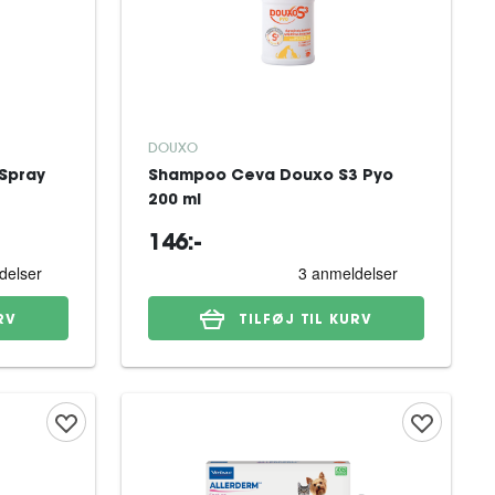
DOUXO
(Spray
Shampoo Ceva Douxo S3 Pyo
200 ml
146:-
RV
TILFØJ TIL KURV