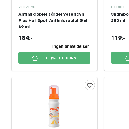
VETERICYN
DOUXO
Antimikrobiel sårgel Vetericyn
Shampo
Plus Hot Spot Antimicrobial Gel
200 ml
89 ml
184:-
119:-
TILFØJ TIL KURV