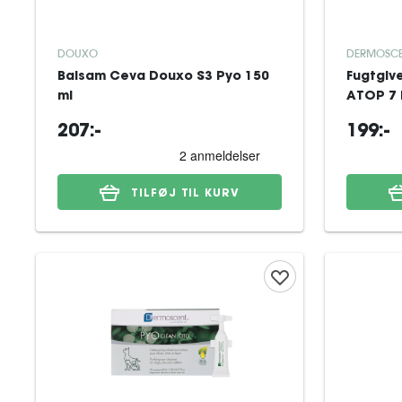
DOUXO
DERMOSC
Balsam Ceva Douxo S3 Pyo 150
Fugtgiv
ml
ATOP 7 
207:-
199:-
TILFØJ TIL KURV