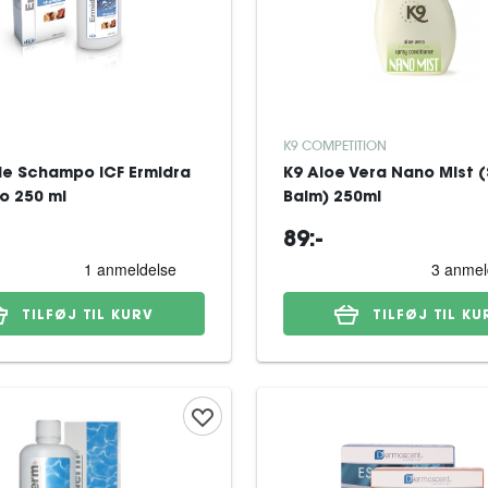
K9 COMPETITION
e Schampo ICF Ermidra
K9 Aloe Vera Nano Mist 
 250 ml
Balm) 250ml
89:-
TILFØJ TIL KURV
TILFØJ TIL KU