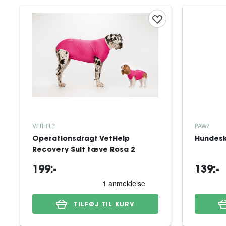
VETHELP
PAWZ
Operationsdragt VetHelp
Hundesk
Recovery Suit tæve Rosa 2
199:-
139:-
TILFØJ TIL KURV