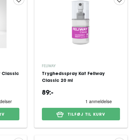
FELIWAY
 Classic
Tryghedsspray Kat Feliway
Classic 20 ml
89:-
RV
TILFØJ TIL KURV