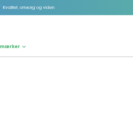
Kvalitet, omsorg og viden
emærker