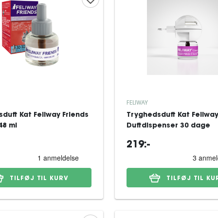
FELIWAY
duft Kat Feliway Friends
Tryghedsduft Kat Feliway
x48 ml
Duftdispenser 30 dage
219:-
TILFØJ TIL KURV
TILFØJ TIL KU