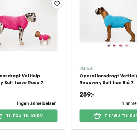
VETHELP
onsdragt VetHelp
Operationsdragt VetHel
y Suit tæve Rosa 7
Recovery Suit han Blå 7
259:-
TILFØJ TIL KURV
TILFØJ TIL KU