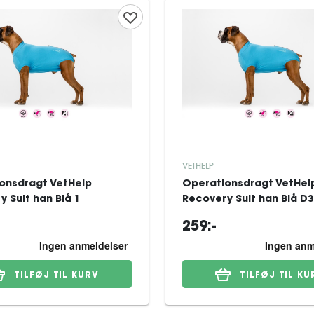
VETHELP
onsdragt VetHelp
Operationsdragt VetHel
 Suit han Blå 1
Recovery Suit han Blå D3
259:-
TILFØJ TIL KURV
TILFØJ TIL KU