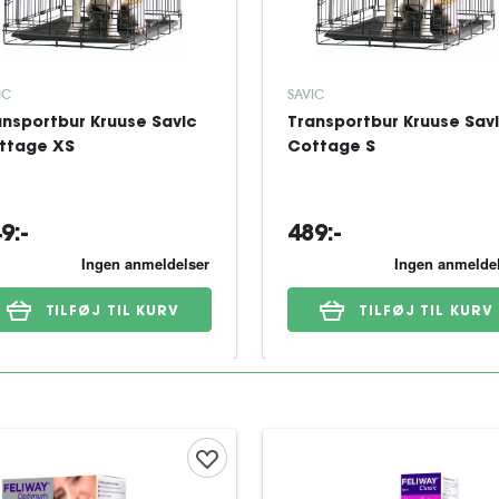
IC
SAVIC
ansportbur Kruuse Savic
Transportbur Kruuse Sav
ttage XS
Cottage S
9:-
489:-
TILFØJ TIL KURV
TILFØJ TIL KURV