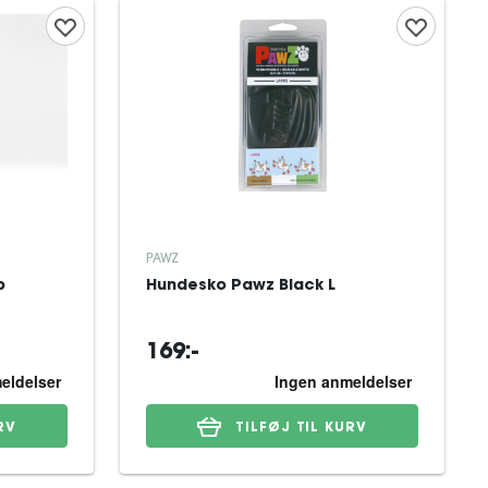
PAWZ
p
Hundesko Pawz Black L
169:-
RV
TILFØJ TIL KURV