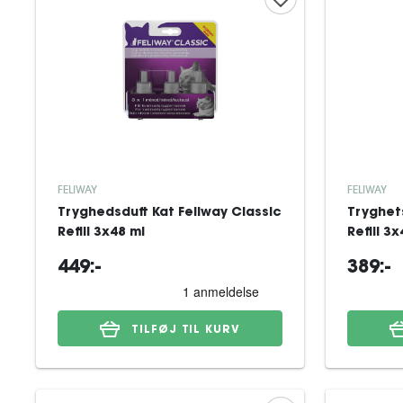
FELIWAY
FELIWAY
Tryghedsduft Kat Feliway Classic
Tryghets
Refill 3x48 ml
Refill 3
449:-
389:-
TILFØJ TIL KURV