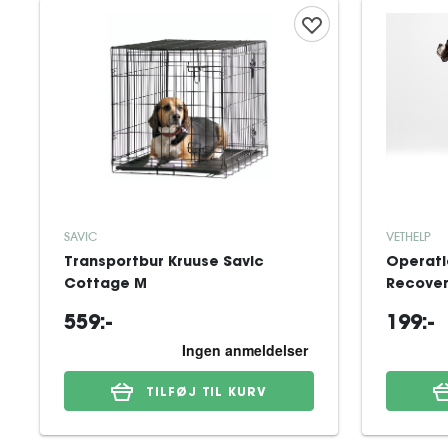
SAVIC
VETHELP
Transportbur Kruuse Savic
Operati
Cottage M
Recovery
559:-
199:-
TILFØJ TIL KURV