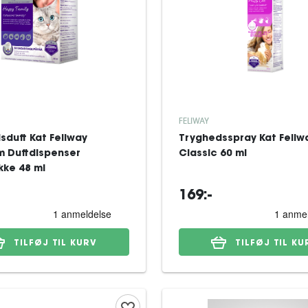
FELIWAY
sduft Kat Feliway
Tryghedsspray Kat Feliw
 Duftdispenser
Classic 60 ml
kke 48 ml
169:-
TILFØJ TIL KURV
TILFØJ TIL KU