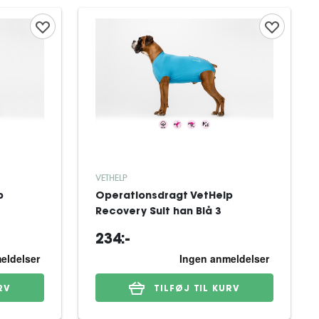
VETHELP
p
Operationsdragt VetHelp
Recovery Suit han Blå 3
234:-
RV
TILFØJ TIL KURV