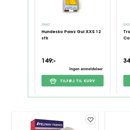
PAWZ
SAV
Hundesko Pawz Gul XXS 12
Tr
stk
Co
149:-
34
TILFØJ TIL KURV