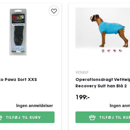
VETHELP
o Pawz Sort XXS
Operationsdragt VetHel
Recovery Suit han Blå 2
199:-
TILFØJ TIL KURV
TILFØJ TIL KU