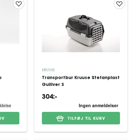
KRUUSE
p
Transportbur Kruuse Stefanplast
Gulliver 3
304:-
RV
TILFØJ TIL KURV