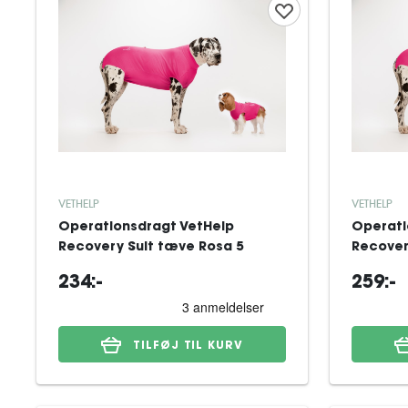
VETHELP
VETHELP
Operationsdragt VetHelp
Operati
Recovery Suit tæve Rosa 5
Recover
234:-
259:-
TILFØJ TIL KURV