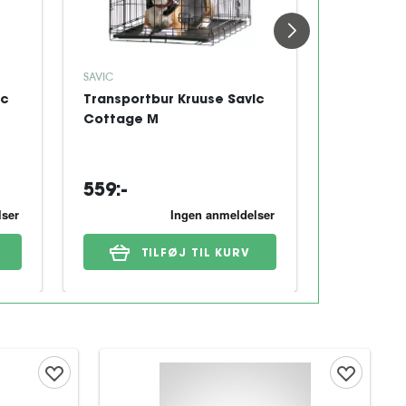
SAVIC
KRUUSE
ic
Transportbur Kruuse Savic
Transport
Cottage M
Stefanplas
559:-
154:-
TILFØJ TIL KURV
T