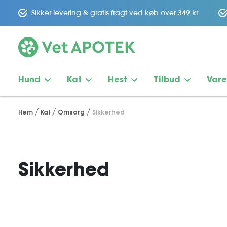
Sikker levering & gratis fragt ved køb over 349 kr
Hund
Kat
Hest
Tilbud
Var
Hem
Kat
Omsorg
Sikkerhed
Sikkerhed