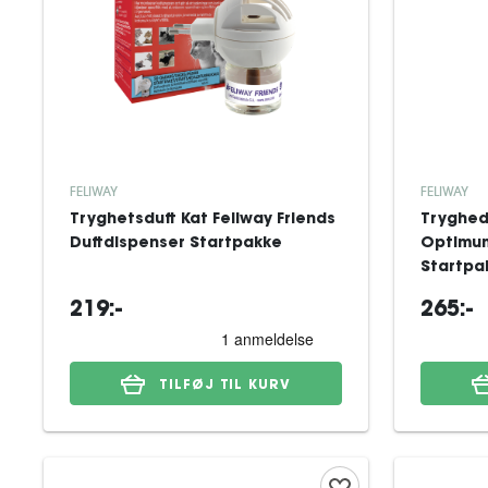
FELIWAY
FELIWAY
Tryghetsduft Kat Feliway Friends
Tryghed
Duftdispenser Startpakke
Optimum
Startpa
219:-
265:-
TILFØJ TIL KURV