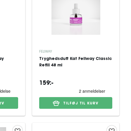
FELIWAY
ay
Tryghedsduft Kat Feliway Classic
Refill 48 ml
159:-
RV
TILFØJ TIL KURV