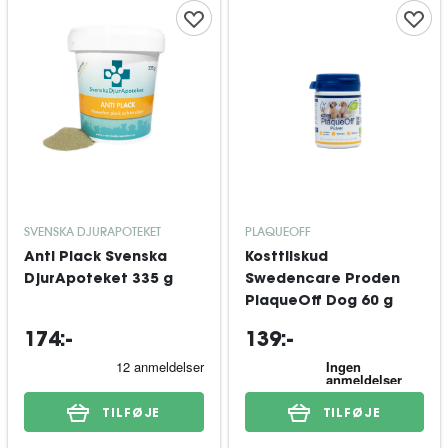
SVENSKA DJURAPOTEKET
PLAQUEOFF
Anti Plack Svenska
Kosttilskud
DjurApoteket 335 g
Swedencare Proden
PlaqueOff Dog 60 g
174:-
139:-
TILFØJE
TILFØJE