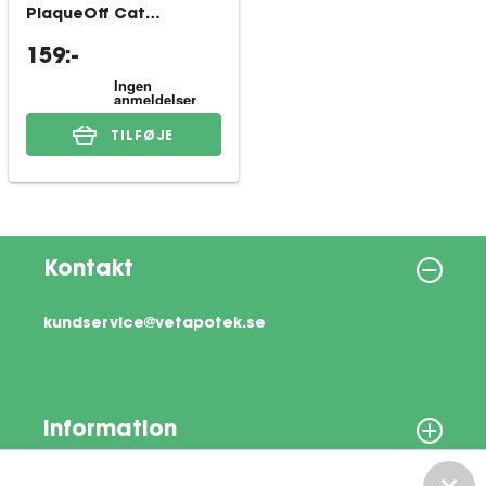
PlaqueOff Cat
Softchew 120 st
159:-
TILFØJE
Kontakt
kundservice@vetapotek.se
Information