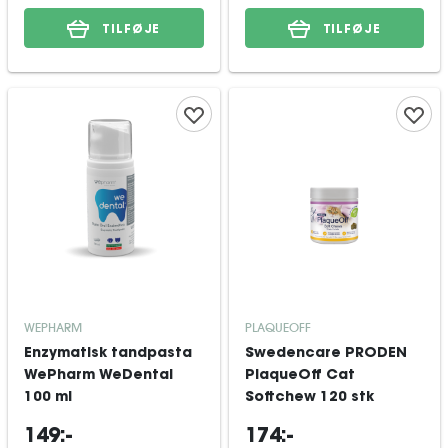
TILFØJE
TILFØJE
WEPHARM
PLAQUEOFF
Enzymatisk tandpasta
Swedencare PRODEN
WePharm WeDental
PlaqueOff Cat
100 ml
Softchew 120 stk
149:-
174:-