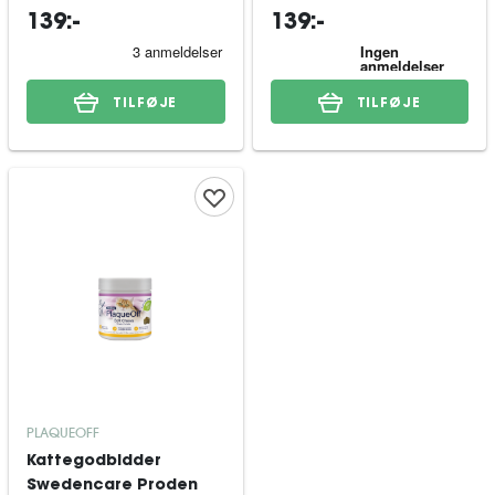
139:-
139:-
TILFØJE
TILFØJE
PLAQUEOFF
Kattegodbidder
Swedencare Proden