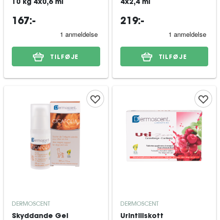
10 kg 4x0,6 ml
4x2,4 ml
167:-
219:-
TILFØJE
TILFØJE
DERMOSCENT
DERMOSCENT
Skyddande Gel
Urintillskott