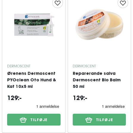
DERMOSCENT
DERMOSCENT
Ørenens Dermoscent
Reparerande salva
PYOclean Oto Hund &
Dermoscent Bio Balm
Kat 10x5 ml
50 ml
129:-
129:-
TILFØJE
TILFØJE