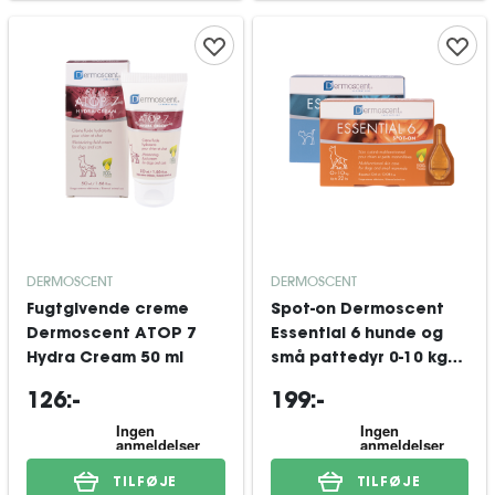
DERMOSCENT
DERMOSCENT
Fugtgivende creme
Spot-on Dermoscent
Dermoscent ATOP 7
Essential 6 hunde og
Hydra Cream 50 ml
små pattedyr 0-10 kg
4x0,6 ml
126:-
199:-
TILFØJE
TILFØJE