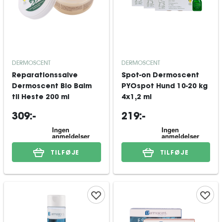
DERMOSCENT
DERMOSCENT
Reparationssalve
Spot-on Dermoscent
Dermoscent Bio Balm
PYOspot Hund 10-20 kg
til Heste 200 ml
4x1,2 ml
309:-
219:-
TILFØJE
TILFØJE