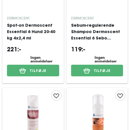
DERMOSCENT
DERMOSCENT
Spot-on Dermoscent
Sebum-regulerende
Essential 6 Hund 20-40
Shampoo Dermoscent
kg 4x2,4 ml
Essential 6 Sebo
Shampoo Hund & Kat
221:-
119:-
200 ml
TILFØJE
TILFØJE