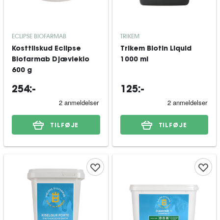
ECLIPSE BIOFARMAB
TRIKEM
Kosttilskud Eclipse
Trikem Biotin Liquid
Biofarmab Djævleklo
1000 ml
600 g
254:-
125:-
TILFØJE
TILFØJE