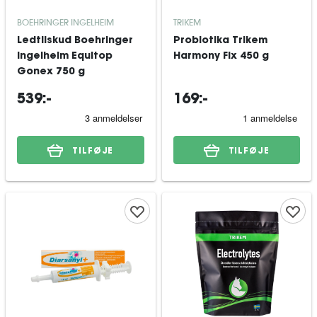
BOEHRINGER INGELHEIM
TRIKEM
Ledtilskud Boehringer
Probiotika Trikem
Ingelheim Equitop
Harmony Fix 450 g
Gonex 750 g
539:-
169:-
TILFØJE
TILFØJE