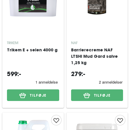
TRIKEM
NAF
Trikem E + selen 4000 g
Barrierecreme NAF
LTSHI Mud Gard salve
1,25 kg
599:-
279:-
TILFØJE
TILFØJE