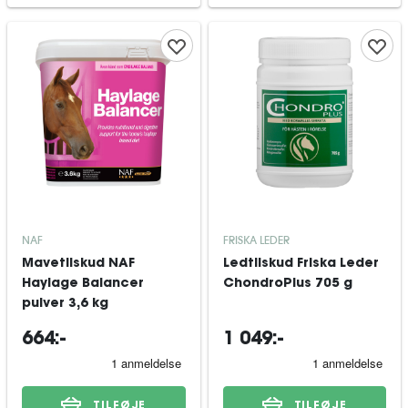
NAF
FRISKA LEDER
Mavetilskud NAF
Ledtilskud Friska Leder
Haylage Balancer
ChondroPlus 705 g
pulver 3,6 kg
664:-
1 049:-
TILFØJE
TILFØJE