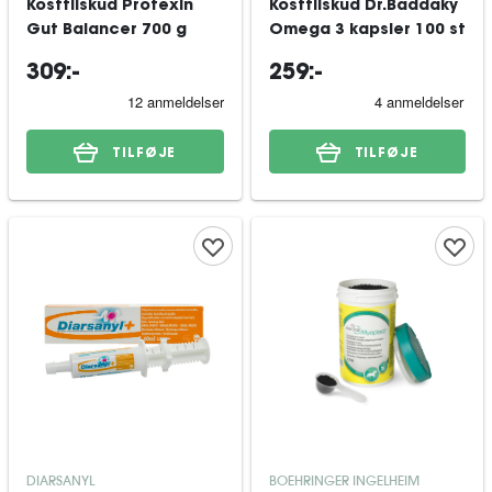
Kosttilskud Protexin
Kosttilskud Dr.Baddaky
Gut Balancer 700 g
Omega 3 kapsler 100 st
309:-
259:-
TILFØJE
TILFØJE
DIARSANYL
BOEHRINGER INGELHEIM