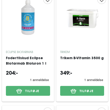
ECLIPSE BIOFARMAB
TRIKEM
Fodertilskud Eclipse
Trikem B-Vitamin 3500 g
Biofarmab Bioluron 1 l
204:-
349:-
TILFØJE
TILFØJE