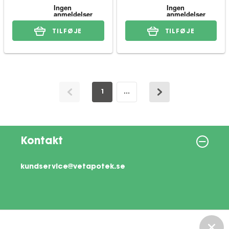
TILFØJE
TILFØJE
1
...
Kontakt
kundservice@vetapotek.se
Information