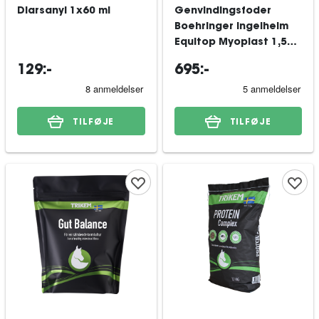
Diarsanyl 1x60 ml
Genvindingsfoder
Boehringer Ingelheim
Equitop Myoplast 1,5
kg
129:-
695:-
TILFØJE
TILFØJE