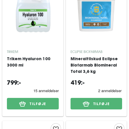
TRIKEM
ECLIPSE BIOFARMAB
Trikem Hyaluron 100
Mineraltilskud Eclipse
3000 ml
Biofarmab Biomineral
Total 3,6 kg
799:-
419:-
TILFØJE
TILFØJE