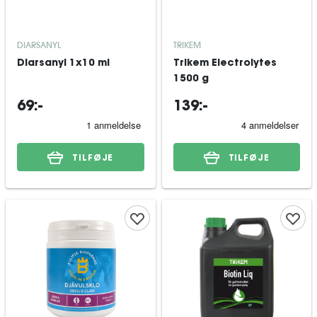
DIARSANYL
TRIKEM
Diarsanyl 1x10 ml
Trikem Electrolytes
1500 g
69:-
139:-
TILFØJE
TILFØJE