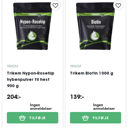
TRIKEM
TRIKEM
Trikem Nypon-Rosehip
Trikem Biotin 1000 g
hybenpulver til hest
900 g
204:-
139:-
TILFØJE
TILFØJE