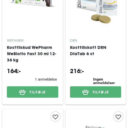
WEPHARM
DRN
Kosttilskud WePharm
Kosttillskott DRN
WeBiotic Fast 30 ml 12-
DiaTab 6 st
36 kg
164:-
216:-
TILFØJE
TILFØJE