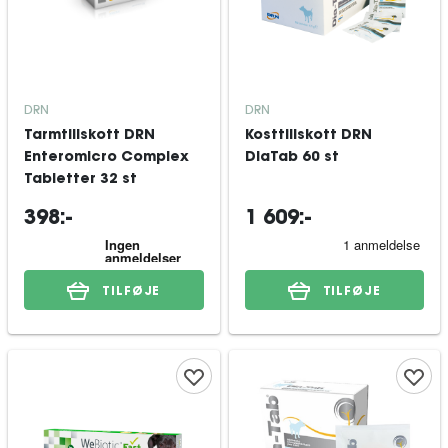
DRN
DRN
Tarmtillskott DRN
Kosttillskott DRN
Enteromicro Complex
DiaTab 60 st
Tabletter 32 st
398:-
1 609:-
TILFØJE
TILFØJE