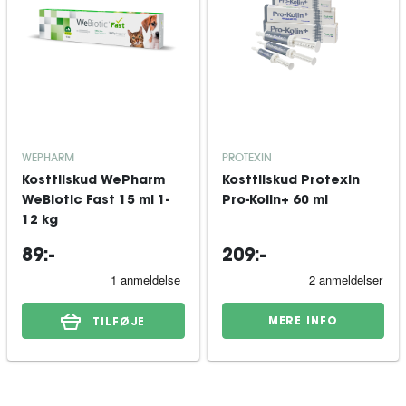
WEPHARM
PROTEXIN
Kosttilskud WePharm
Kosttilskud Protexin
WeBiotic Fast 15 ml 1-
Pro-Kolin+ 60 ml
12 kg
89:-
209:-
MERE INFO
TILFØJE