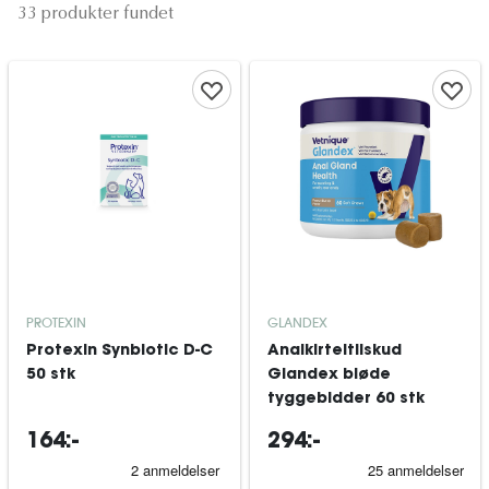
33 produkter fundet
PROTEXIN
GLANDEX
Protexin Synbiotic D-C
Analkirteltilskud
50 stk
Glandex bløde
tyggebidder 60 stk
164:-
294:-