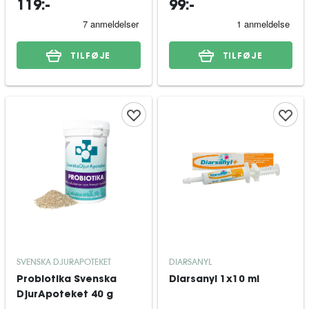
119:-
99:-
TILFØJE
TILFØJE
SVENSKA DJURAPOTEKET
DIARSANYL
Probiotika Svenska
Diarsanyl 1x10 ml
DjurApoteket 40 g