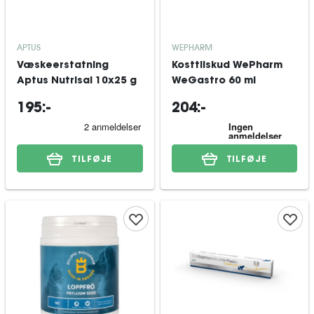
APTUS
WEPHARM
Væskeerstatning
Kosttilskud WePharm
Aptus Nutrisal 10x25 g
WeGastro 60 ml
195:-
204:-
TILFØJE
TILFØJE