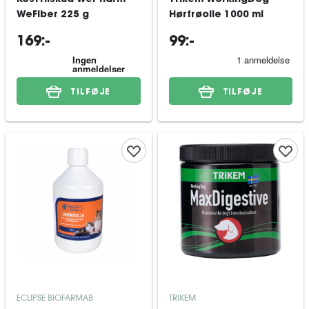
Kosttilskud WePharm
Trikem WorkingDog
WeFiber 225 g
Hørfrøolie 1000 ml
169:-
99:-
TILFØJE
TILFØJE
ECLIPSE BIOFARMAB
TRIKEM