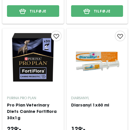
TILFØJE
TILFØJE
PURINA PRO PLAN
DIARSANYL
Pro Plan Veterinary
Diarsanyl 1x60 ml
Diets Canine Fortiflora
30x1g
229:-
129:-