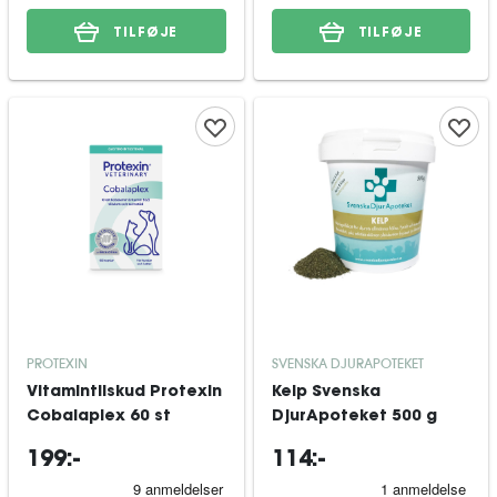
TILFØJE
TILFØJE
PROTEXIN
SVENSKA DJURAPOTEKET
Vitamintilskud Protexin
Kelp Svenska
Cobalaplex 60 st
DjurApoteket 500 g
199:-
114:-