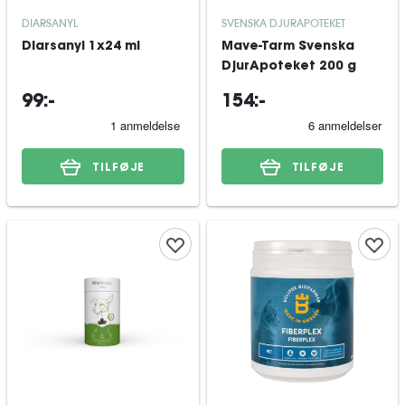
DIARSANYL
SVENSKA DJURAPOTEKET
Diarsanyl 1x24 ml
Mave-Tarm Svenska
DjurApoteket 200 g
99:-
154:-
TILFØJE
TILFØJE