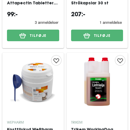
Attapectin Tabletter
Strökapslar 30 st
30st
99:-
207:-
TILFØJE
TILFØJE
WEPHARM
TRIKEM