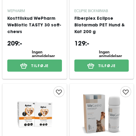
WEPHARM
ECLIPSE BIOFARMAB
Kosttilskud WePharm
Fiberplex Eclipse
WeBiotic TASTY 30 soft-
Biofarmab PET Hund &
chews
Kat 200 g
209:-
129:-
TILFØJE
TILFØJE