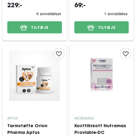
229:-
69:-
TILFØJE
TILFØJE
APTUS
NUTRAMAX
Tarmstøtte Orion
Kosttillskott Nutramax
Pharma Aptus
Proviable-DC