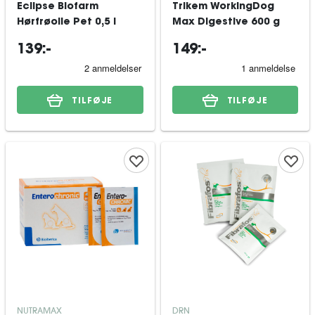
Eclipse Biofarm
Trikem WorkingDog
Hørfrøolie Pet 0,5 l
Max Digestive 600 g
139:-
149:-
TILFØJE
TILFØJE
NUTRAMAX
DRN