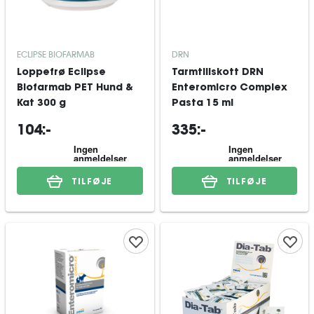
ECLIPSE BIOFARMAB
DRN
Loppefrø Eclipse
Tarmtillskott DRN
Biofarmab PET Hund &
Enteromicro Complex
Kat 300 g
Pasta 15 ml
104:-
335:-
TILFØJE
TILFØJE