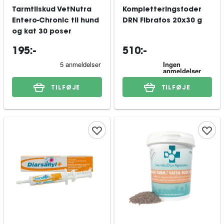
Tarmtilskud VetNutra
Kompletteringsfoder
Entero-Chronic til hund
DRN Fibrafos 20x30 g
og kat 30 poser
195:-
510:-
TILFØJE
TILFØJE