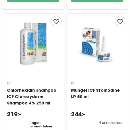
ICF
ICF
Chlorhexidin shampoo
Mungel ICF Stomodine
ICF Clorexyderm
LP 50 ml
Shampoo 4% 250 ml
219:-
244:-