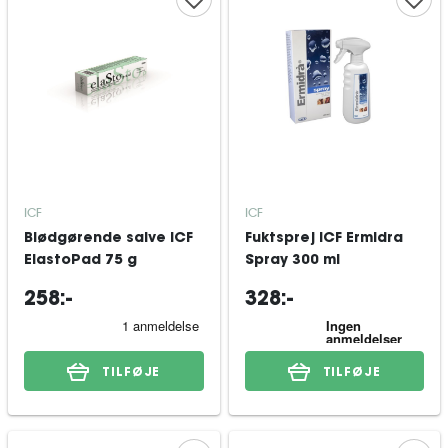
ICF
ICF
Blødgørende salve ICF
Fuktsprej ICF Ermidra
ElastoPad 75 g
Spray 300 ml
258:-
328:-
TILFØJE
TILFØJE