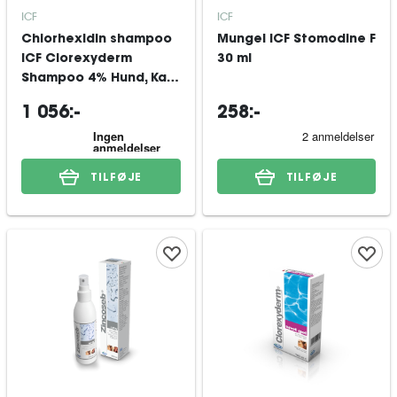
ICF
ICF
Chlorhexidin shampoo
Mungel ICF Stomodine F
ICF Clorexyderm
30 ml
Shampoo 4% Hund, Kat
& Hest 50x20 ml
1 056:-
258:-
TILFØJE
TILFØJE