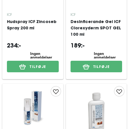
ICF
ICF
Hudspray ICF Zincoseb
Desinficerande Gel ICF
Spray 200 ml
Clorexyderm SPOT GEL
100 ml
234:-
189:-
TILFØJE
TILFØJE