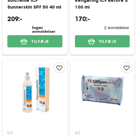
Solcreme ICF
Rengøring ICF Before X
Sunnerskin SPF 50 40 ml
100 ml
209:-
170:-
TILFØJE
TILFØJE
ICF
ICF