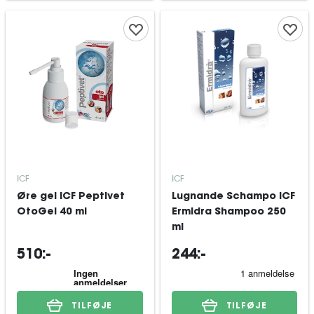
ICF
ICF
Øre gel ICF Peptivet
Lugnande Schampo ICF
OtoGel 40 ml
Ermidra Shampoo 250
ml
510:-
244:-
TILFØJE
TILFØJE