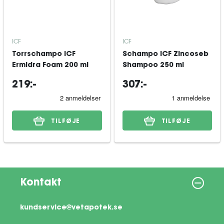
ICF
ICF
Torrschampo ICF
Schampo ICF Zincoseb
Ermidra Foam 200 ml
Shampoo 250 ml
219:-
307:-
TILFØJE
TILFØJE
Kontakt
kundservice@vetapotek.se