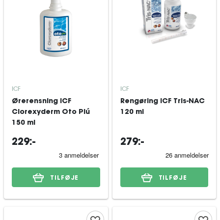
ICF
ICF
Ørerensning ICF
Rengøring ICF Tris-NAC
Clorexyderm Oto Piú
120 ml
150 ml
229:-
279:-
TILFØJE
TILFØJE