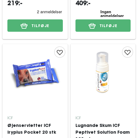
219:-
409:-
TILFØJE
TILFØJE
ICF
ICF
Øjenservietter ICF
Lugnande Skum ICF
Iryplus Pocket 20 stk
Peptivet Solution Foam