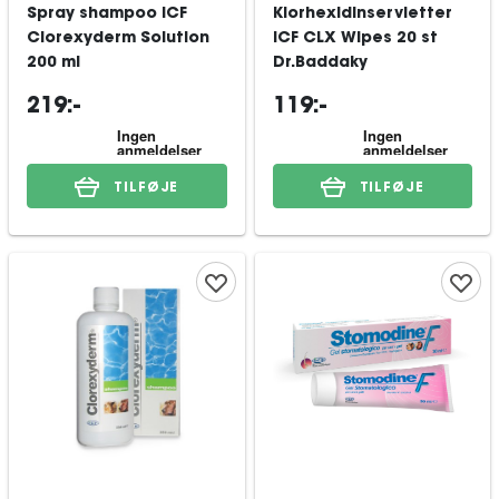
Spray shampoo ICF
Klorhexidinservietter
Clorexyderm Solution
ICF CLX Wipes 20 st
200 ml
Dr.Baddaky
219:-
119:-
TILFØJE
TILFØJE