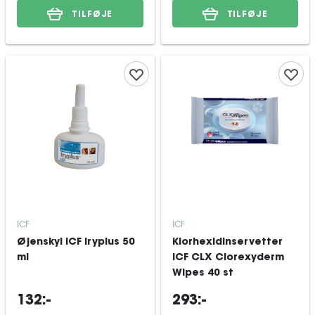
TILFØJE
TILFØJE
ICF
ICF
Øjenskyl ICF Iryplus 50
Klorhexidinservetter
ml
ICF CLX Clorexyderm
Wipes 40 st
132:-
293:-