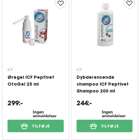
ICF
ICF
Øregel ICF Peptivet
Dybderensende
OtoGel 25 ml
shampoo ICF Peptivet
Shampoo 200 ml
299:-
244:-
TILFØJE
TILFØJE