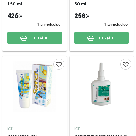
150 ml
50 ml
426:-
258:-
TILFØJE
TILFØJE
ICF
ICF