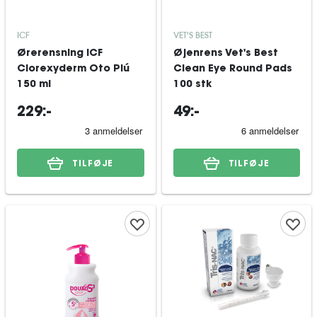
ICF
VET'S BEST
Ørerensning ICF
Øjenrens Vet's Best
Clorexyderm Oto Piú
Clean Eye Round Pads
150 ml
100 stk
229:-
49:-
TILFØJE
TILFØJE