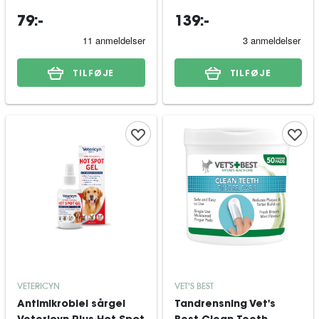
79:-
139:-
TILFØJE
TILFØJE
VETERICYN
VET'S BEST
Antimikrobiel sårgel
Tandrensning Vet's