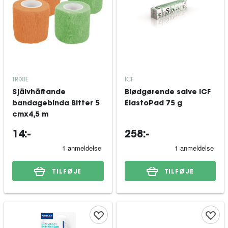
TRIXIE
ICF
Självhäftande
Blødgørende salve ICF
bandagebinda Bitter 5
ElastoPad 75 g
cmx4,5 m
14:-
258:-
TILFØJE
TILFØJE