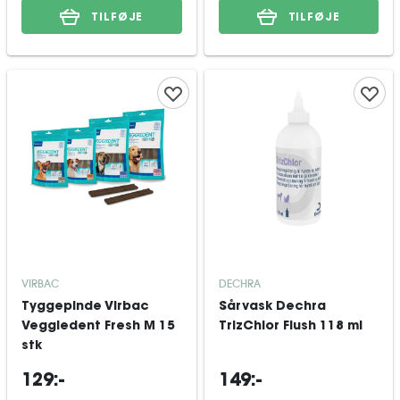
TILFØJE
TILFØJE
VIRBAC
DECHRA
Tyggepinde Virbac
Sårvask Dechra
Veggiedent Fresh M 15
TrizChlor Flush 118 ml
stk
129:-
149:-