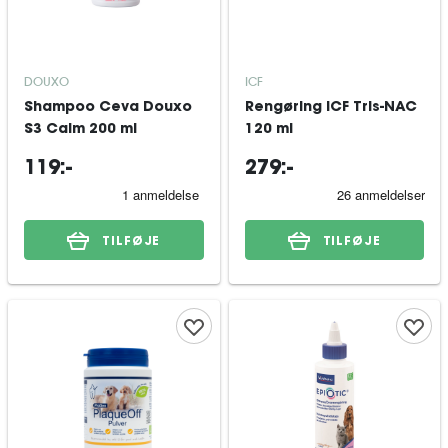
DOUXO
ICF
Shampoo Ceva Douxo
Rengøring ICF Tris-NAC
S3 Calm 200 ml
120 ml
119:-
279:-
TILFØJE
TILFØJE