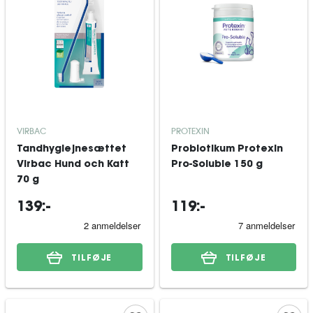
VIRBAC
PROTEXIN
Tandhygiejnesættet
Probiotikum Protexin
Virbac Hund och Katt
Pro-Soluble 150 g
70 g
139:-
119:-
TILFØJE
TILFØJE