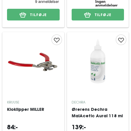
TILFØJE
TILFØJE
KRUUSE
DECHRA
Kloklipper MILLER
Ørerens Dechra
MalAcetic Aural 118 ml
84:-
139:-