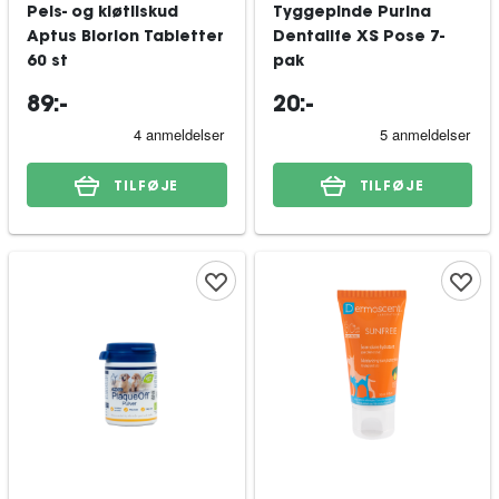
Pels- og kløtilskud
Tyggepinde Purina
Aptus Biorion Tabletter
Dentalife XS Pose 7-
60 st
pak
89:-
20:-
TILFØJE
TILFØJE