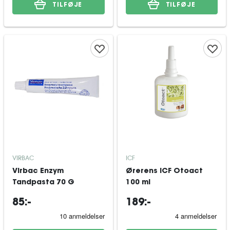
TILFØJE
TILFØJE
VIRBAC
ICF
Virbac Enzym
Ørerens ICF Otoact
Tandpasta 70 G
100 ml
85:-
189:-