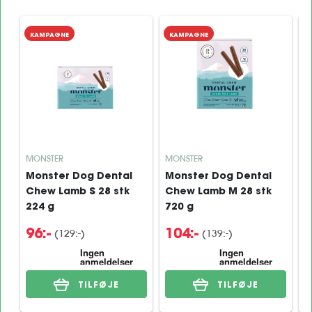
KAMPAGNE
KAMPAGNE
MONSTER
MONSTER
M
Monster Dog Dental
Monster Dog Dental
M
Chew Lamb S 28 stk
Chew Lamb M 28 stk
C
224 g
720 g
1
(129:-)
(139:-)
96:-
104:-
1
TILFØJE
TILFØJE