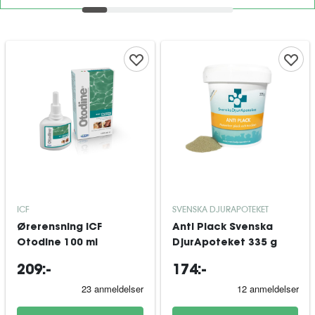
ICF
SVENSKA DJURAPOTEKET
Ørerensning ICF
Anti Plack Svenska
Otodine 100 ml
DjurApoteket 335 g
209:-
174:-