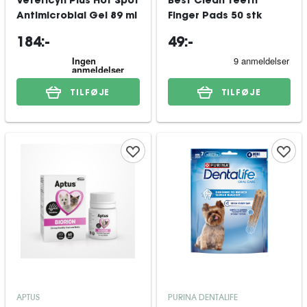
Vetericyn Plus Hot Spot
Best Clean Teeth
Antimicrobial Gel 89 ml
Finger Pads 50 stk
184:-
49:-
TILFØJE
TILFØJE
APTUS
PURINA DENTALIFE