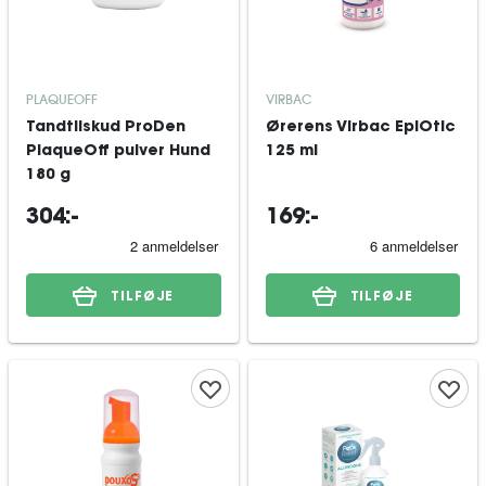
PLAQUEOFF
VIRBAC
Tandtilskud ProDen
Ørerens Virbac EpiOtic
PlaqueOff pulver Hund
125 ml
180 g
304:-
169:-
TILFØJE
TILFØJE