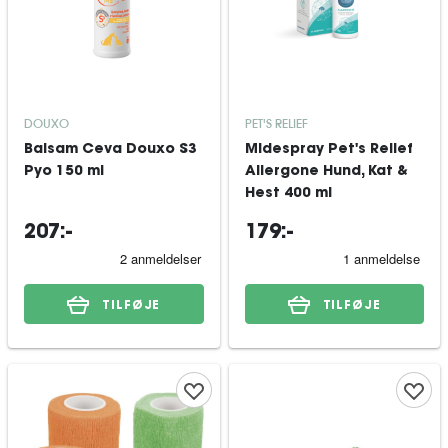
DOUXO
PET'S RELIEF
Balsam Ceva Douxo S3
Midespray Pet's Relief
Pyo 150 ml
Allergone Hund, Kat &
Hest 400 ml
207:-
179:-
TILFØJE
TILFØJE