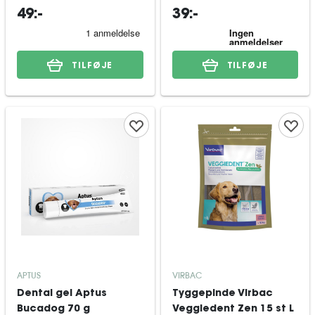
5x40 g
49:-
39:-
TILFØJE
TILFØJE
APTUS
VIRBAC
Dental gel Aptus
Tyggepinde Virbac
Bucadog 70 g
Veggiedent Zen 15 st L