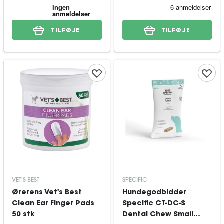
TILFØJE
TILFØJE
VET'S BEST
SPECIFIC
Ørerens Vet's Best
Hundegodbidder
Clean Ear Finger Pads
Specific CT-DC-S
50 stk
Dental Chew Small