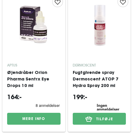
APTUS
DERMOSCENT
Øjendråber Orion
Fugtgivende spray
Pharma Sentrx Eye
Dermoscent ATOP 7
Drops 10 ml
Hydra Spray 200 ml
164:-
199:-
MERE INFO
TILFØJE