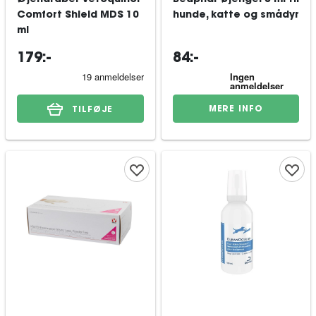
Øjendråber Vetoquinol
Beaphar øjengel 5 ml til
Comfort Shield MDS 10
hunde, katte og smådyr
ml
179:-
84:-
MERE INFO
TILFØJE