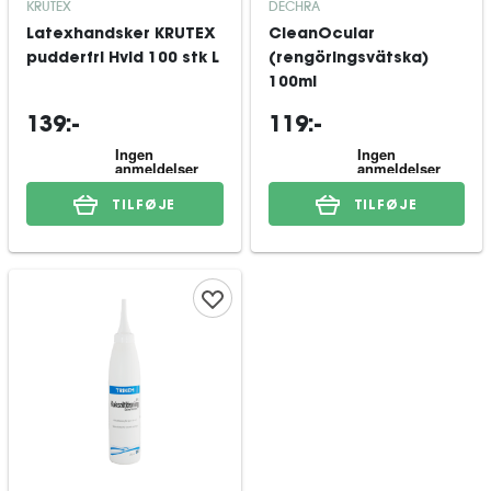
KRUTEX
DECHRA
Latexhandsker KRUTEX
CleanOcular
pudderfri Hvid 100 stk L
(rengöringsvätska)
100ml
139:-
119:-
TILFØJE
TILFØJE