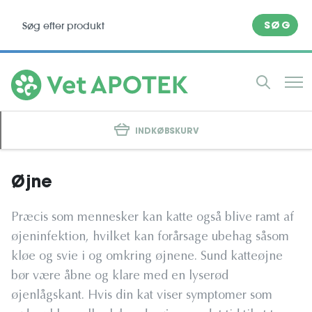
SØG
INDKØBSKURV
Øjne
Præcis som mennesker kan katte også blive ramt af
øjeninfektion, hvilket kan forårsage ubehag såsom
kløe og svie i og omkring øjnene. Sund katteøjne
bør være åbne og klare med en lyserød
øjenlågskant. Hvis din kat viser symptomer som