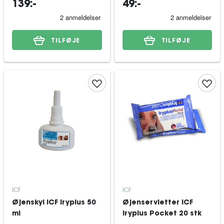
139:-
49:-
TILFØJE
TILFØJE
ICF
ICF
Øjenskyl ICF Iryplus 50
Øjenservietter ICF
ml
Iryplus Pocket 20 stk