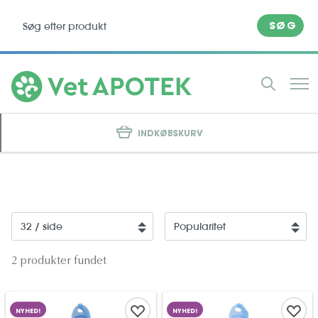
SØG
INDKØBSKURV
2 produkter fundet
NYHED!
NYHED!