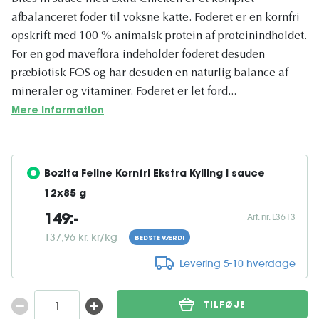
afbalanceret foder til voksne katte. Foderet er en kornfri
opskrift med 100 % animalsk protein af proteinindholdet.
For en god maveflora indeholder foderet desuden
præbiotisk FOS og har desuden en naturlig balance af
mineraler og vitaminer. Foderet er let ford...
Mere information
Bozita Feline Kornfri Ekstra Kylling i sauce 
12x85 g
Art. nr. L3613
149:-
137,96 kr. kr/kg
BEDSTE VÆRDI
Levering 5-10 hverdage
TILFØJE