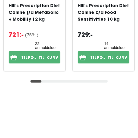
Hill's Prescription Diet
Hill's Prescription Diet
Canine j/d Metabolic
Canine z/d Food
+ Mobility 12 kg
Sensitivities 10 kg
(759:-)
721:-
729:-
TILFØJ TIL KURV
TILFØJ TIL KURV