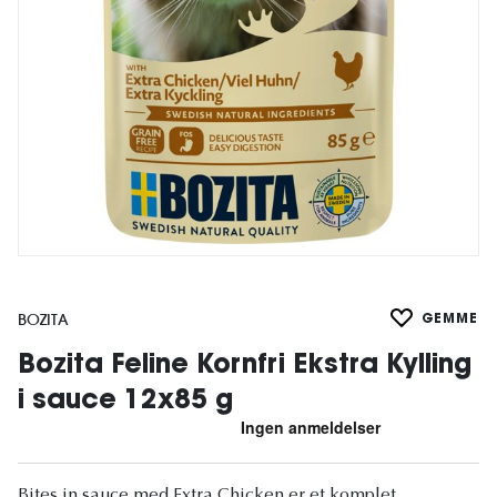
BOZITA
GEMME
Bozita Feline Kornfri Ekstra Kylling
i sauce 12x85 g
Bites in sauce med Extra Chicken er et komplet