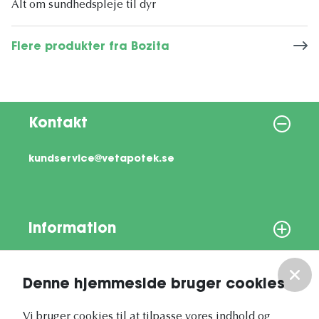
Alt om sundhedspleje til dyr
Flere produkter fra Bozita
Kontakt
kundservice@vetapotek.se
Information
Om os
Denne hjemmeside bruger cookies
Vores nyhedsbrev
Vi bruger cookies til at tilpasse vores indhold og