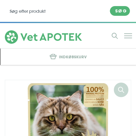
SØG
INDKØBSKURV