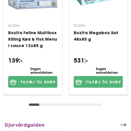
BOZITA
BOZITA
Bozita Feline Multibox
Bozita Megabox Kat
Killing Kød & Fisk Menu
48x85 g
i sauce 12x85 g
139:-
531:-
TILFØJ TIL KURV
TILFØJ TIL KURV
Djurvårdguiden