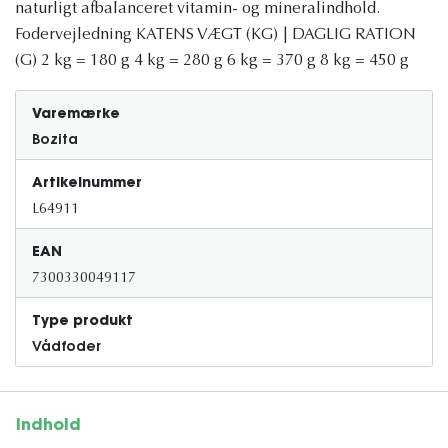
naturligt afbalanceret vitamin- og mineralindhold.
Fodervejledning KATENS VÆGT (KG) | DAGLIG RATION
(G) 2 kg = 180 g 4 kg = 280 g 6 kg = 370 g 8 kg = 450 g
Varemærke
Bozita
Artikelnummer
L64911
EAN
7300330049117
Type produkt
Vådfoder
Indhold