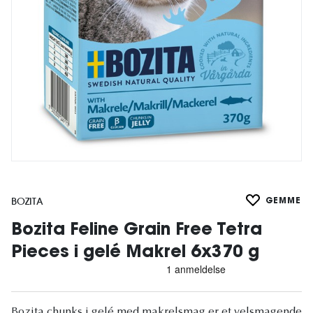
BOZITA
GEMME
Bozita Feline Grain Free Tetra
Pieces i gelé Makrel 6x370 g
Bozita chunks i gelé med makrelsmag er et velsmagende