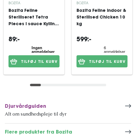
BOZITA
BOZITA
Bozita Feline
Bozita Feline Indoor &
Steriliseret Tetra
Sterilised Chicken 10
Pieces i sauce Kylling
kg
6x370 g
89:-
599:-
TILFØJ TIL KURV
TILFØJ TIL KURV
Djurvårdguiden
Alt om sundhedspleje til dyr
Flere produkter fra Bozita