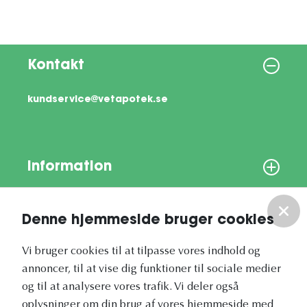
Kontakt
kundservice@vetapotek.se
Information
Om os
Denne hjemmeside bruger cookies
Vores nyhedsbrev
Vi bruger cookies til at tilpasse vores indhold og
annoncer, til at vise dig funktioner til sociale medier
og til at analysere vores trafik. Vi deler også
oplysninger om din brug af vores hjemmeside med