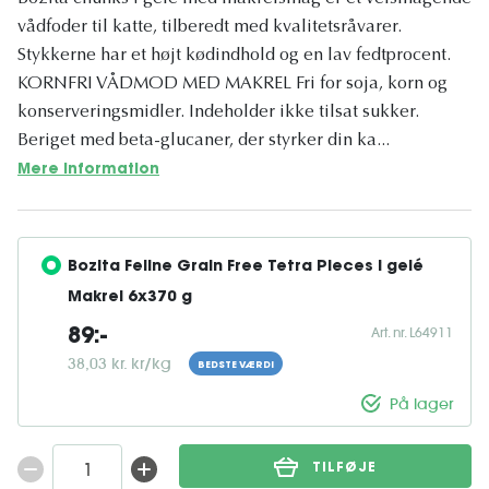
vådfoder til katte, tilberedt med kvalitetsråvarer.
Stykkerne har et højt kødindhold og en lav fedtprocent.
KORNFRI VÅDMOD MED MAKREL Fri for soja, korn og
konserveringsmidler. Indeholder ikke tilsat sukker.
Beriget med beta-glucaner, der styrker din ka...
Mere information
Bozita Feline Grain Free Tetra Pieces i gelé 
Makrel 6x370 g
Art. nr. L64911
89:-
38,03 kr. kr/kg
BEDSTE VÆRDI
På lager
TILFØJE