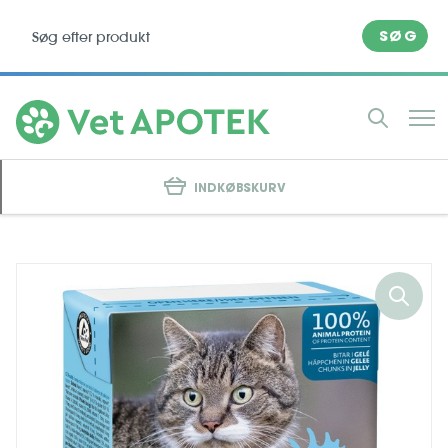
SØG
INDKØBSKURV