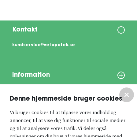
Kontakt
kundservice@vetapotek.se
Information
Om os
Denne hjemmeside bruger cookies
Vores nyhedsbrev
Vi bruger cookies til at tilpasse vores indhold og
annoncer, til at vise dig funktioner til sociale medier
og til at analysere vores trafik. Vi deler også
oplysninger om din brug af vores hjemmeside med