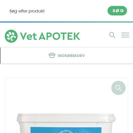
SØG
INDKØBSKURV