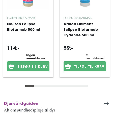
ECLIPSE BIOFARMAB
ECLIPSE BIOFARMAB
No-Itch Eclipse
Arnica Liniment
Biofarmab 500 ml
Eclipse Biofarmab
Flydende 500 ml
114:-
59:-
TILFØJ TIL KURV
TILFØJ TIL KURV
Djurvårdguiden
Alt om sundhedspleje til dyr