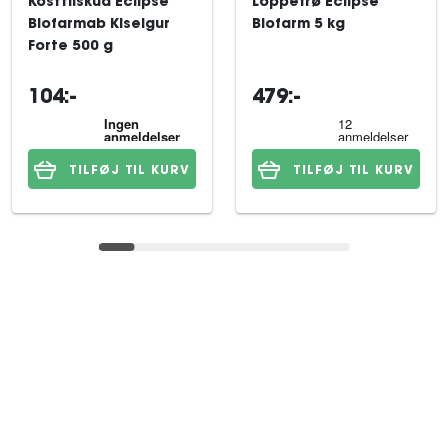
Kosttilskud Eclipse
Loppefrø Eclipse
Biofarmab Kiselgur
Biofarm 5 kg
Forte 500 g
104:-
479:-
TILFØJ TIL KURV
TILFØJ TIL KURV