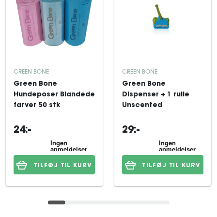
GREEN BONE
GREEN BONE
Green Bone
Green Bone
Hundeposer Blandede
Dispenser + 1 rulle
farver 50 stk
Unscented
24:-
29:-
TILFØJ TIL KURV
TILFØJ TIL KURV