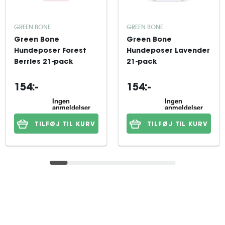
GREEN BONE
GREEN BONE
Green Bone
Green Bone
Hundeposer Forest
Hundeposer Lavender
Berries 21-pack
21-pack
154:-
154:-
TILFØJ TIL KURV
TILFØJ TIL KURV