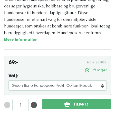
der søger hygiejniske, holdbare og brugervenlige
hundeposer til hundens daglige gåture. Disse
hundeposer er et smart valg for den miljøbevidste
hundeejer, som ønsker at kombinere funktion, kvalitet og
bæredygtighed i hverdagen. Hundeposerne er frems...
Mere information
69:-
Art. nr. 281827
På lager
Välj:
TILFØJE