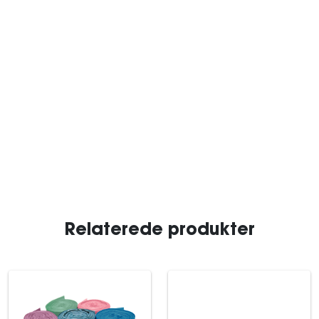
Relaterede produkter