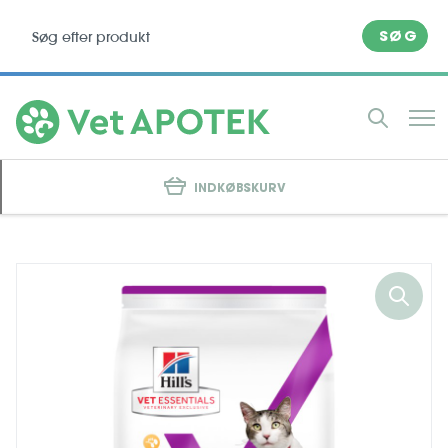
SØG
INDKØBSKURV