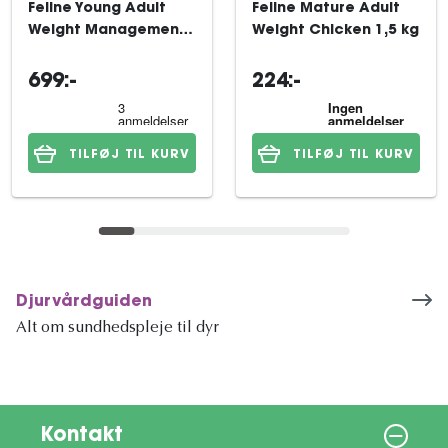
Feline Young Adult
Feline Mature Adult
Weight Management
Weight Chicken 1,5 kg
Chicken 8 kg
699:-
224:-
TILFØJ TIL KURV
TILFØJ TIL KURV
Djurvårdguiden
Alt om sundhedspleje til dyr
Kontakt