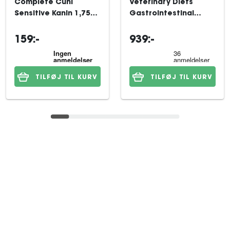
Complete Cuni
Veterinary Diets
Sensitive Kanin 1,75
Gastrointestinal
kg
Moderate Calorie
tørfoder til hund 15
159:-
939:-
kg
TILFØJ TIL KURV
TILFØJ TIL KURV