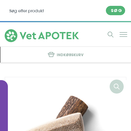
SØG
INDKØBSKURV