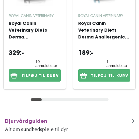
ROYAL CANIN VETERINARY
ROYAL CANIN VETERINARY
Royal Canin
Royal Canin
Veterinary Diets
Veterinary Diets
Derma
Derma Anallergenic
Hypoallergenic Small
Small Dog tørfoder til
Dog tørfoder til hund
hund 1,5 kg
329:-
189:-
3,5 kg
TILFØJ TIL KURV
TILFØJ TIL KURV
Djurvårdguiden
Alt om sundhedspleje til dyr