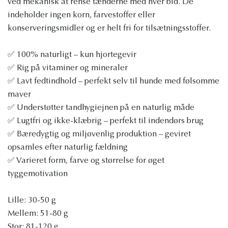
ved mekanisk at rense tænderne med hver bid. De
indeholder ingen korn, farvestoffer eller
konserveringsmidler og er helt fri for tilsætningsstoffer.
✅ 100% naturligt – kun hjortegevir
✅ Rig på vitaminer og mineraler
✅ Lavt fedtindhold – perfekt selv til hunde med følsomme
maver
✅ Understøtter tandhygiejnen på en naturlig måde
✅ Lugtfri og ikke-klæbrig – perfekt til indendørs brug
✅ Bæredygtig og miljøvenlig produktion – geviret
opsamles efter naturlig fældning
✅ Varieret form, farve og størrelse for øget
tyggemotivation
Lille: 30-50 g
Mellem: 51-80 g
Stor: 81-120 g