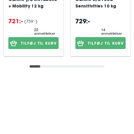
Canine j/d Metabolic
Canine z/d Food
+ Mobility 12 kg
Sensitivities 10 kg
(759:-)
721:-
729:-
TILFØJ TIL KURV
TILFØJ TIL KURV