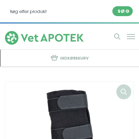
SØG
INDKØBSKURV