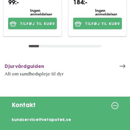
99:-
184:-
TILFØJ TIL KURV
TILFØJ TIL KURV
Djurvårdguiden
Alt om sundhedspleje til dyr
Kontakt
kundservice@vetapotek.se