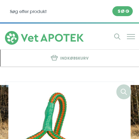
SØG
INDKØBSKURV