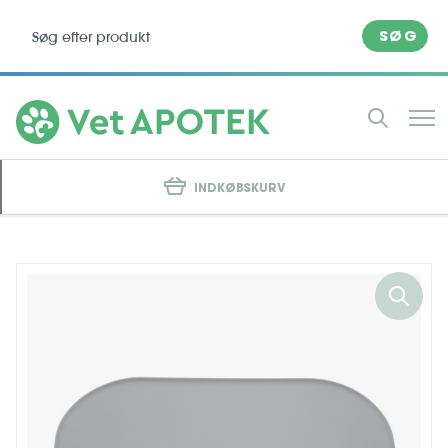
SØG
INDKØBSKURV