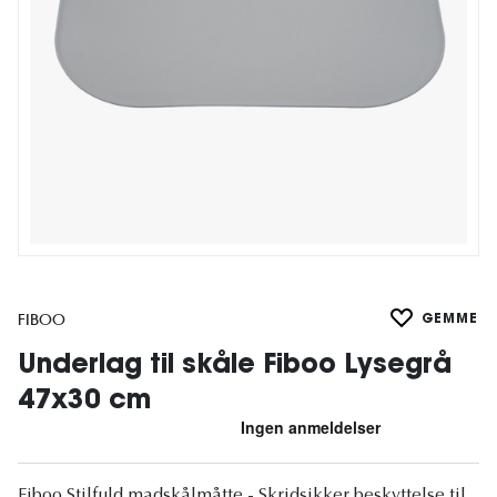
FIBOO
GEMME
Underlag til skåle Fiboo Lysegrå
47x30 cm
Fiboo Stilfuld madskålmåtte - Skridsikker beskyttelse til