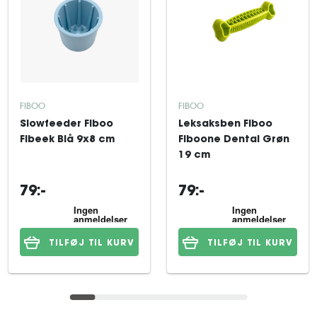
FIBOO
FIBOO
Slowfeeder Fiboo
Leksaksben Fiboo
Fibeek Blå 9x8 cm
Fiboone Dental Grøn
19 cm
79:-
79:-
TILFØJ TIL KURV
TILFØJ TIL KURV