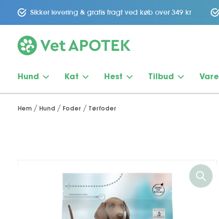
Sikker levering & gratis fragt ved køb over 349 kr
Hund
Kat
Hest
Tilbud
Var
Hem
Hund
Foder
Tørfoder