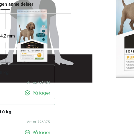
ger til at styrke hvalpes
olie, som er en kilde til DHA,
Indeholder roemasse, en
3 kg
Art. nr. 736404
På lager
10 kg
Art. nr. 726375
På lager