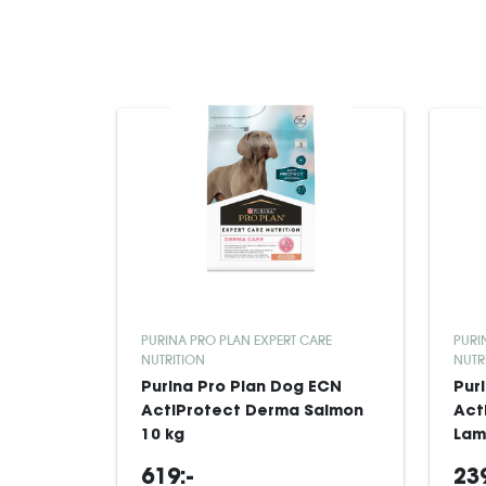
PURINA PRO PLAN EXPERT CARE
PURI
NUTRITION
NUTR
Purina Pro Plan Dog ECN
Pur
ActiProtect Derma Salmon
Act
10 kg
Lam
619:-
239