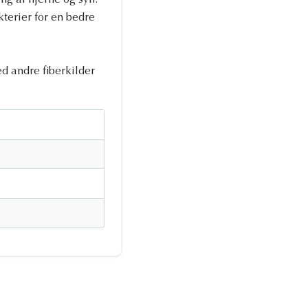
ng af hjerne og syn.
terier for en bedre
d andre fiberkilder