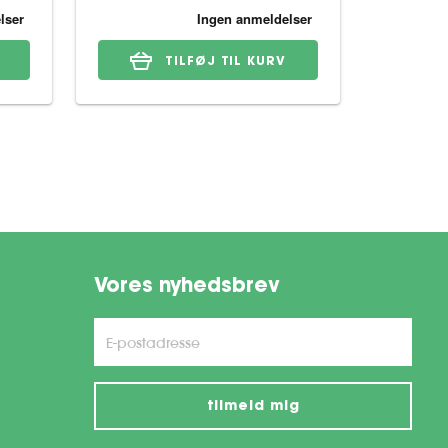
TILFØJ TIL KURV
Vores nyhedsbrev
tilmeld mig