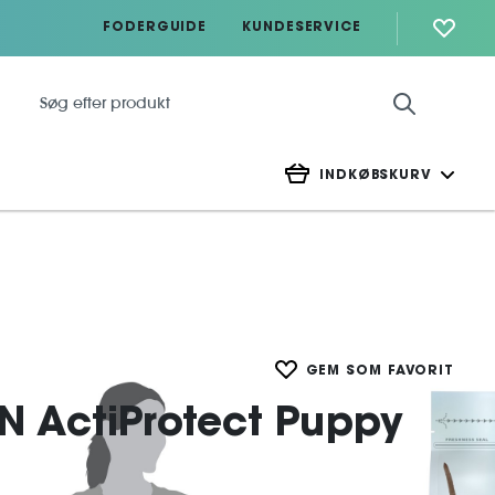
FODERGUIDE
KUNDESERVICE
INDKØBSKURV
GEM SOM FAVORIT
N ActiProtect Puppy