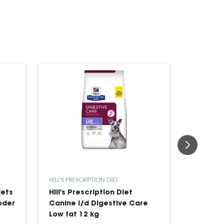
HILL'S PRESCRIPTION DIET
ROYAL CAN
iets
Hill's Prescription Diet
Royal Ca
oder
Canine i/d Digestive Care
Derma H
Low fat 12 kg
Dog tørf