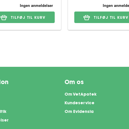
TILFØJ TIL KURV
TILFØJ TIL KURV
ion
Om os
Om VetApotek
Kundeservice
itik
Om Evidensia
lser