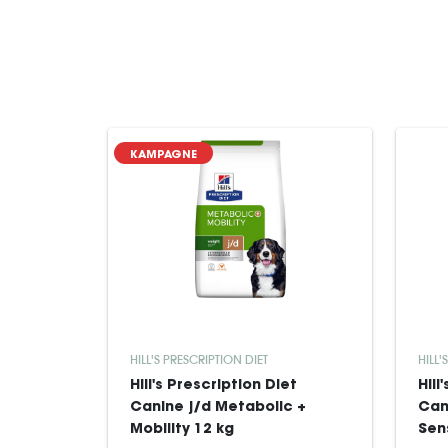
KAMPAGNE
HILL'S PRESCRIPTION DIET
HILL'
Hill's Prescription Diet
Hill
Canine j/d Metabolic +
Can
Mobility 12 kg
Sens