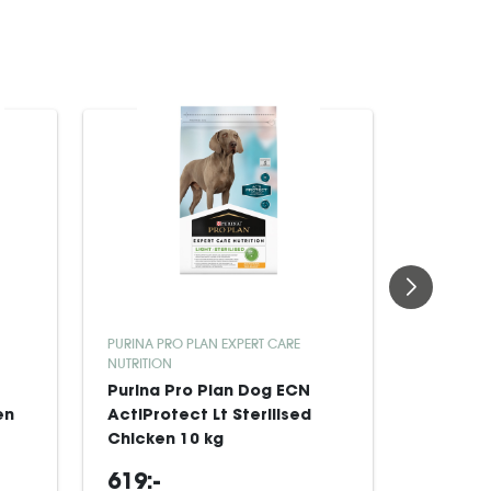
PURINA PRO PLAN EXPERT CARE
PURINA PR
NUTRITION
NUTRITION
Purina Pro Plan Dog ECN
Purina 
en
ActiProtect Lt Sterilised
ActiPro
Chicken 10 kg
3 kg
619:-
249:-