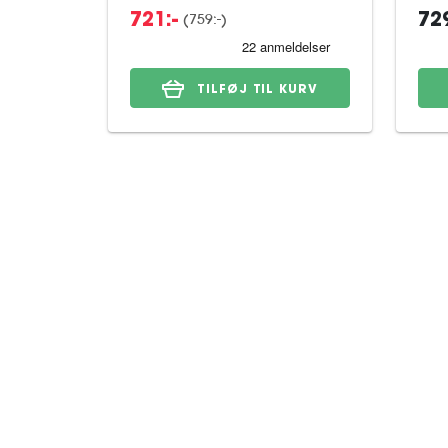
(759:-)
721:-
729
TILFØJ TIL KURV