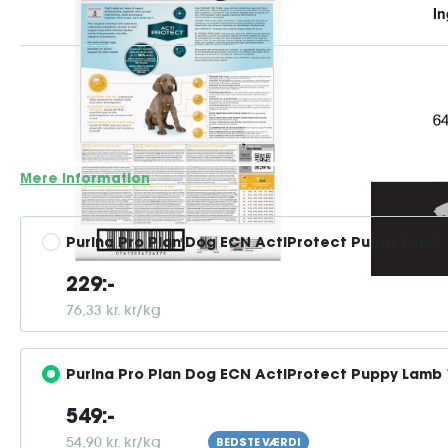
•ACTI-PROTECT™ med råmælk •Expert Care Nutrition •Bidra
naturlige forsvarssystem med op til 50 %. •Indeholder fiske
der er afgørende for en sund udvikling af hjerne og syn. •
præbiotika, som har vist sig at øge mængden af...
Mere information
Purina Pro Plan Dog ECN ActiProtect Puppy Lamb 
229:-
76,33 kr. kr/kg
Purina Pro Plan Dog ECN ActiProtect Puppy Lamb 
549:-
54,90 kr. kr/kg
BEDSTE VÆRDI