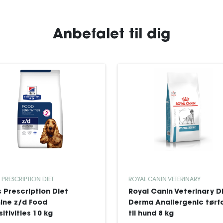
Anbefalet til dig
S PRESCRIPTION DIET
ROYAL CANIN VETERINARY
's Prescription Diet
Royal Canin Veterinary D
ine z/d Food
Derma Anallergenic tørf
itivities 10 kg
til hund 8 kg