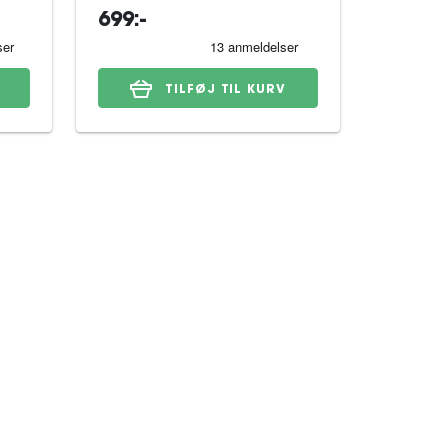
699:-
329:-
TILFØJ TIL KURV