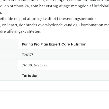
, som er en kilde til DHA, der er afgørende for en sund udvikli
, en præbiotika, som har vist sig at øge mængden af bifidobak
n.
tholde en god afføringskvalitet i fravænningsperioder.
, en lerart, der binder overskydende vand og i kombination me
dre afføringskvaliteten.
Purina Pro Plan Expert Care Nutrition
726375
7613036726375
Tørfoder