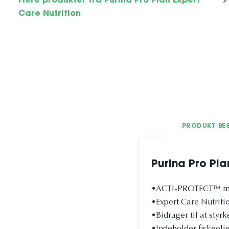
Flere produkter fra Purina Pro Plan Expert
Care Nutrition
PRODUKT BES
Purina Pro Pl
•ACTI-PROTECT™ m
•Expert Care Nutriti
•Bidrager til at styr