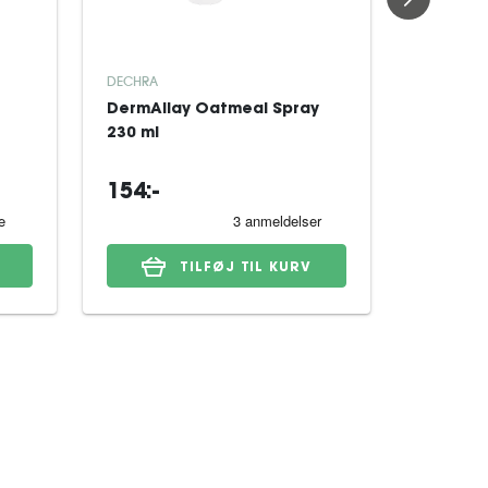
DECHRA
TRIKEM
DermAllay Oatmeal Spray
Trikem 
230 ml
600 ml
154:-
145:-
TILFØJ TIL KURV