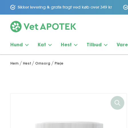
Sikker levering & gratis fragt ved køb over 349 kr
Hund
Kat
Hest
Tilbud
Var
Hem
Hest
Omsorg
Pleje