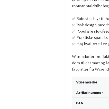
hesteejere i hele Eur
robuste staldtilbehør
✅ Robust udstyr til h
✅ Tysk design med f
✅ Populære slowfeed-
✅ Praktiske spande,
✅ Høj kvalitet til en 
Warendorfer-produkte
dem til et smart og 
favoritter fra Warendo
Varemærke
Artikelnummer
EAN