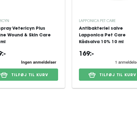
RICYN
LAPPONICA PET CARE
spray Vetericyn Plus
Antibakteriel salve
ine Wound & Skin Care
Lapponica Pet Care
 ml
Kådsalva 10% 10 ml
:-
169:-
TILFØJ TIL KURV
TILFØJ TIL KURV