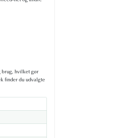
lowfeed-net og andre
 brug, hvilket gør
k finder du udvalgte