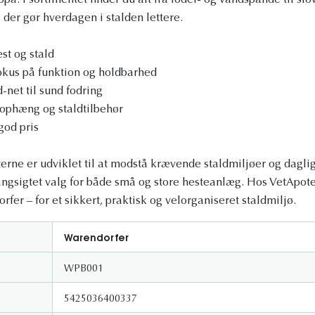
opa. I sortimentet finder du alt fra foder- og vandspande til s
, der gør hverdagen i stalden lettere.
est og stald
okus på funktion og holdbarhed
net til sund fodring
 ophæng og staldtilbehør
god pris
rne er udviklet til at modstå krævende staldmiljøer og daglig
langsigtet valg for både små og store hesteanlæg. Hos VetApote
rfer – for et sikkert, praktisk og velorganiseret staldmiljø.
Warendorfer
WPB001
5425036400337