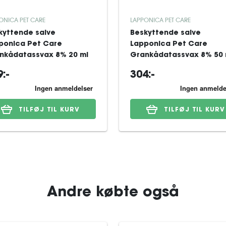
ONICA PET CARE
LAPPONICA PET CARE
kyttende salve
Beskyttende salve
ponica Pet Care
Lapponica Pet Care
nkådatassvax 8% 20 ml
Grankådatassvax 8% 50 
:-
304:-
TILFØJ TIL KURV
TILFØJ TIL KURV
Andre købte også