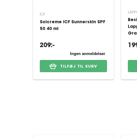
LAPP
ICF
Bes
Solcreme ICF Sunnerskin SPF
Lap
50 40 ml
Gra
209:-
199
TILFØJ TIL KURV