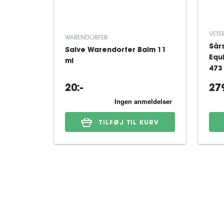
VETE
WARENDORFER
Sår
Salve Warendorfer Balm 11
Equ
ml
473
20:-
279
TILFØJ TIL KURV