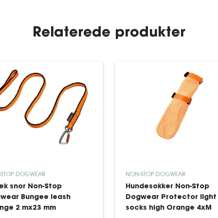
Relaterede produkter
-STOP DOGWEAR
NON-STOP DOGWEAR
æk snor Non-Stop
Hundesokker Non-Stop
wear Bungee leash
Dogwear Protector light
nge 2 mx23 mm
socks high Orange 4xM