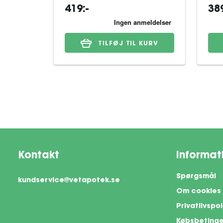
419:-
389
TILFØJ TIL KURV
Kontakt
Informat
Spørgsmål
kundservice@vetapotek.se
Om cookies
Privatlivspol
Købsbetinge