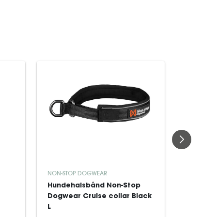
NON-STOP DOGWEAR
NON-STOP
Hundehalsbånd Non-Stop
Non-sto
Dogwear Cruise collar Black
Pull-on 
L