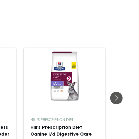
HILL'S PRESCRIPTION DIET
ROYAL CAN
iets
Hill's Prescription Diet
Royal Ca
oder
Canine i/d Digestive Care
Derma H