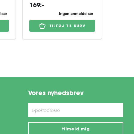
169:-
419:-
TILFØJ TIL KURV
Vores nyhedsbrev
tilmeld mig