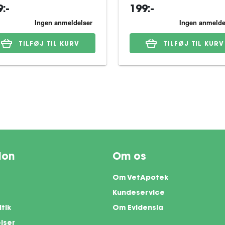
:-
199:-
TILFØJ TIL KURV
TILFØJ TIL KURV
ion
Om os
Om VetApotek
Kundeservice
itik
Om Evidensia
lser