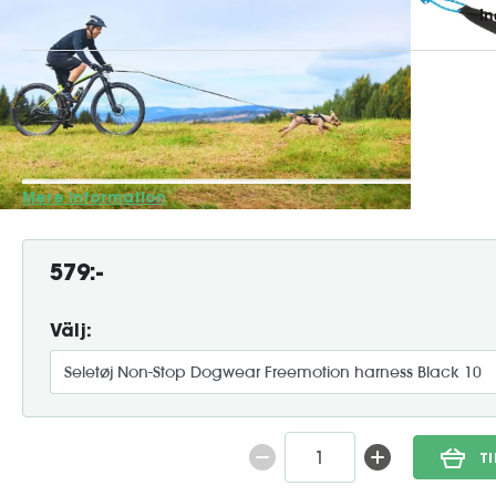
Freemotion Harness er en premiumsele designet til hunde, 
det er skiløb, cykling, løb eller vandreture. Denne sele giv
bevægelsesfrihed og maksimal kraftoverførsel uden at bela
ergonomisk og justerbart design er den skabt til at l...
Mere information
579:-
Välj:
T