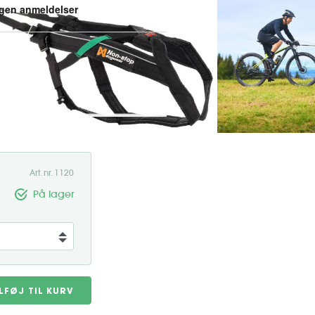
der elsker at trække, uanset om
er din hund optimal
ste nakke eller ryg. Med et
Art. nr. 1120
På lager
ILFØJ TIL KURV