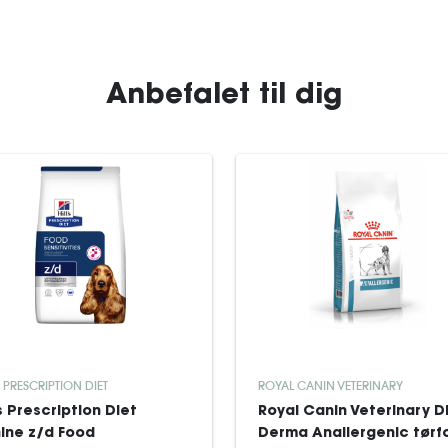
Anbefalet til dig
S PRESCRIPTION DIET
ROYAL CANIN VETERINARY
's Prescription Diet
Royal Canin Veterinary D
ine z/d Food
Derma Anallergenic tørf