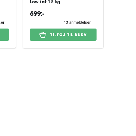
Low fat 12 kg
Dog tørf
699:-
329:-
TILFØJ TIL KURV