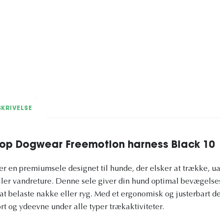
KRIVELSE
top Dogwear Freemotion harness Black 10
r en premiumsele designet til hunde, der elsker at trække, u
 eller vandreture. Denne sele giver din hund optimal bevægels
at belaste nakke eller ryg. Med et ergonomisk og justerbart de
rt og ydeevne under alle typer trækaktiviteter.