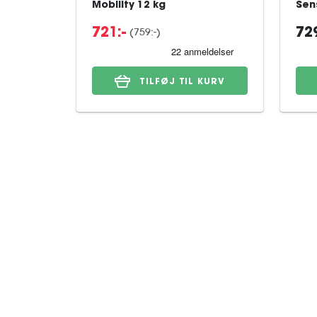
Mobility 12 kg
Sens
(759:-)
721:-
729
TILFØJ TIL KURV