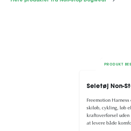
Flere produkter fra Non-Stop Dogwear
PRODUKT BES
Seletøj Non-S
Freemotion Harness e
skiløb, cykling, løb
kraftoverførsel uden 
at levere både komfo