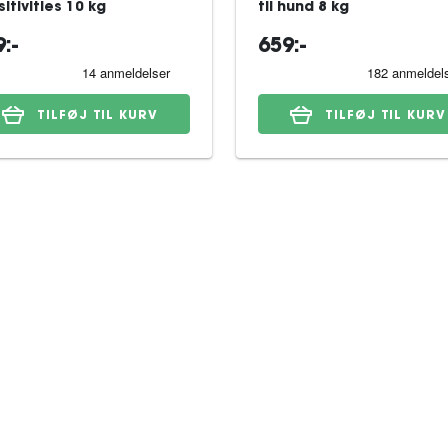
itivities 10 kg
til hund 8 kg
:-
659:-
TILFØJ TIL KURV
TILFØJ TIL KURV