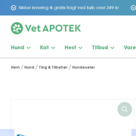
Sikker levering & gratis fragt ved køb over 349 kr
Hund
Kat
Hest
Tilbud
Var
Hem
Hund
Ting & Tilbehør
Hundeseler