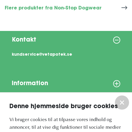
Flere produkter fra Non-Stop Dogwear
Kontakt
kundservice@vetapotek.se
Information
Om os
Denne hjemmeside bruger cookies
Vores nyhedsbrev
Vi bruger cookies til at tilpasse vores indhold og
annoncer, til at vise dig funktioner til sociale medier