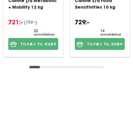
Canine j/d Metabolic
Canine z/d Food
+ Mobility 12 kg
Sensitivities 10 kg
(759:-)
721:-
729:-
TILFØJ TIL KURV
TILFØJ TIL KURV