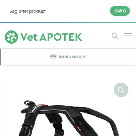
SØG
INDKØBSKURV