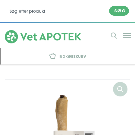
SØG
INDKØBSKURV