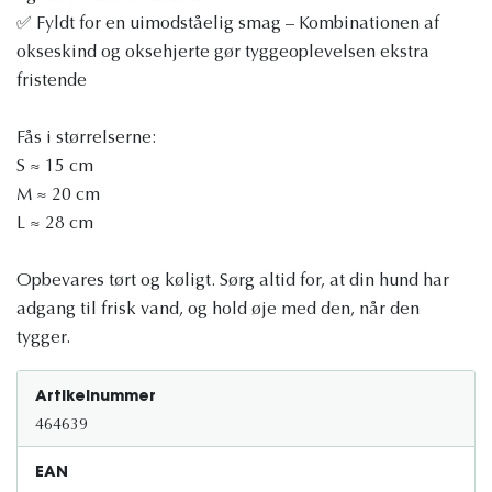
✅ Fyldt for en uimodståelig smag – Kombinationen af ​​
okseskind og oksehjerte gør tyggeoplevelsen ekstra
fristende
Fås i størrelserne:
S ≈ 15 cm
M ≈ 20 cm
L ≈ 28 cm
Opbevares tørt og køligt. Sørg altid for, at din hund har
adgang til frisk vand, og hold øje med den, når den
tygger.
Artikelnummer
464639
EAN