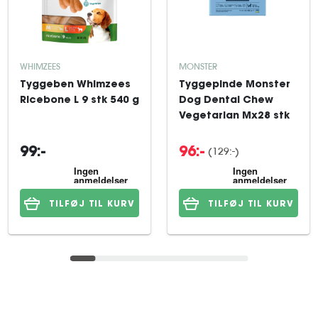
WHIMZEES
MONSTER
Tyggeben Whimzees
Tyggepinde Monster
Ricebone L 9 stk 540 g
Dog Dental Chew
Vegetarian Mx28 stk
(129:-)
99:-
96:-
TILFØJ TIL KURV
TILFØJ TIL KURV