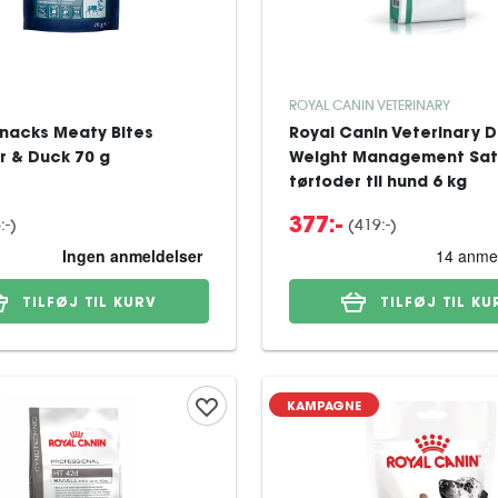
ROYAL CANIN VETERINARY
Snacks Meaty Bites
Royal Canin Veterinary D
r & Duck 70 g
Weight Management Sat
tørfoder til hund 6 kg
:-
)
(
419:-
)
377:-
TILFØJ TIL KURV
TILFØJ TIL KU
KAMPAGNE