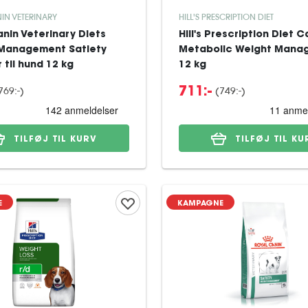
IN VETERINARY
HILL'S PRESCRIPTION DIET
nin Veterinary Diets
Hill's Prescription Diet 
Management Satiety
Metabolic Weight Mana
 til hund 12 kg
12 kg
769:-
)
(
749:-
)
711:-
TILFØJ TIL KURV
TILFØJ TIL KU
E
KAMPAGNE