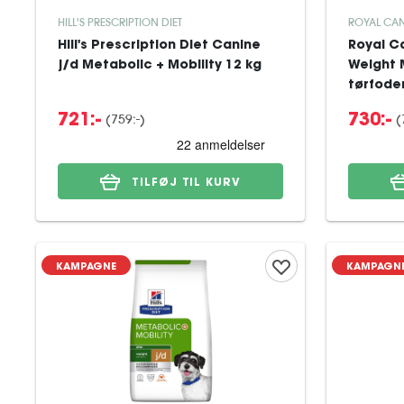
HILL'S PRESCRIPTION DIET
ROYAL CAN
Hill's Prescription Diet Canine
Royal Ca
j/d Metabolic + Mobility 12 kg
Weight 
tørfoder
(
759:-
)
(
721:-
730:-
TILFØJ TIL KURV
KAMPAGNE
KAMPAGN