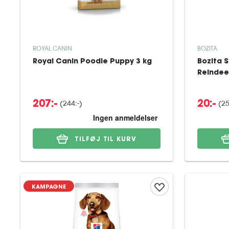
ROYAL CANIN
BOZITA
Royal Canin Poodle Puppy 3 kg
Bozita 
Reindee
(
244:-
)
(
25
207:-
20:-
TILFØJ TIL KURV
KAMPAGNE