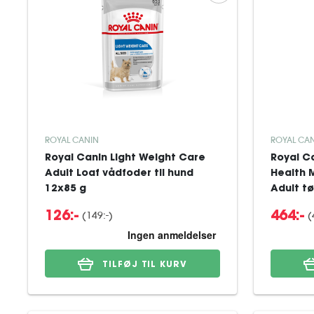
ROYAL CANIN
ROYAL CAN
Royal Canin Light Weight Care
Royal Ca
Adult Loaf vådfoder til hund
Health
12x85 g
Adult tø
(
149:-
)
(
126:-
464:-
TILFØJ TIL KURV