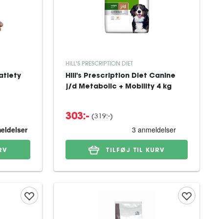
HILL'S PRESCRIPTION DIET
atiety
Hill's Prescription Diet Canine
j/d Metabolic + Mobility 4 kg
(
319:-
)
303:-
RV
TILFØJ TIL KURV