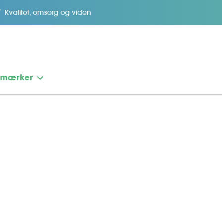
Kvalitet, omsorg og viden
emærker