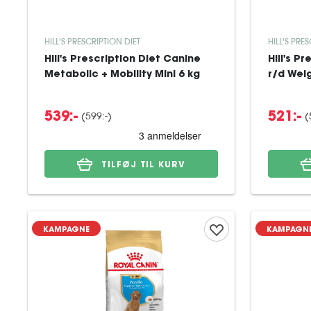
HILL'S PRESCRIPTION DIET
HILL'S PRE
Hill's Prescription Diet Canine
Hill's P
Metabolic + Mobility Mini 6 kg
r/d Wei
(
599:-
)
(
539:-
521:-
TILFØJ TIL KURV
KAMPAGNE
KAMPAGN