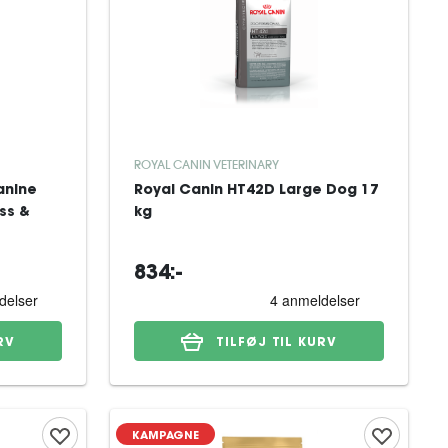
ROYAL CANIN VETERINARY
Canine
Royal Canin HT42D Large Dog 17
ss &
kg
834:-
RV
TILFØJ TIL KURV
KAMPAGNE