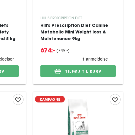
HILL'S PRESCRIPTION DIET
iets
Hill's Prescription Diet Canine
iety
Metabolic Mini Weight loss &
nd 8 kg
Maintenance 9kg
(
749:-
)
674:-
RV
TILFØJ TIL KURV
KAMPAGNE