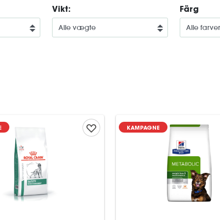
Vikt:
Färg
E
KAMPAGNE