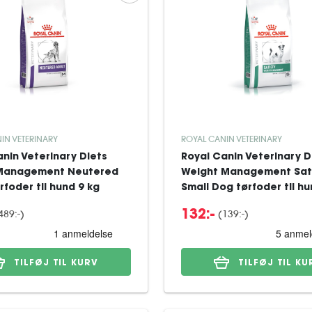
IN VETERINARY
ROYAL CANIN VETERINARY
nin Veterinary Diets
Royal Canin Veterinary D
 Management Neutered
Weight Management Sat
rfoder til hund 9 kg
Small Dog tørfoder til hu
kg
489:-
)
(
139:-
)
132:-
TILFØJ TIL KURV
TILFØJ TIL KU