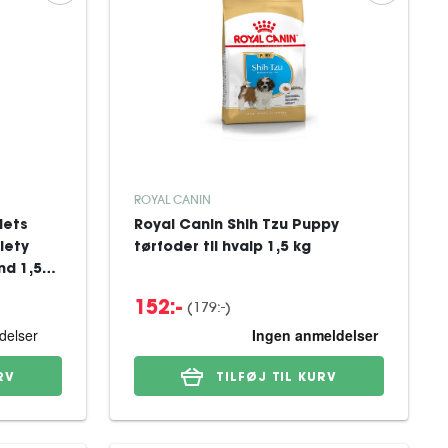
ROYAL CANIN
iets
Royal Canin Shih Tzu Puppy
iety
tørfoder til hvalp 1,5 kg
nd 1,5
(
179:-
)
152:-
RV
TILFØJ TIL KURV