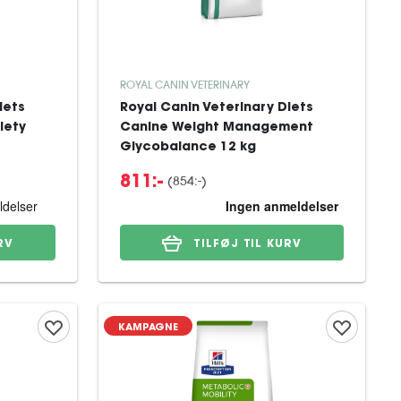
ROYAL CANIN VETERINARY
iets
Royal Canin Veterinary Diets
iety
Canine Weight Management
Glycobalance 12 kg
(
854:-
)
811:-
RV
TILFØJ TIL KURV
KAMPAGNE