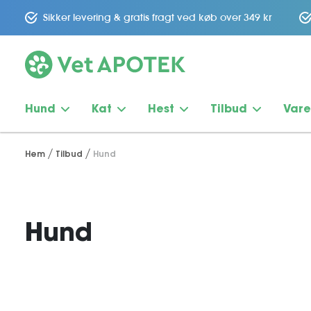
Sikker levering & gratis fragt ved køb over 349 kr
Hund
Kat
Hest
Tilbud
Var
Hem
Tilbud
Hund
Hund