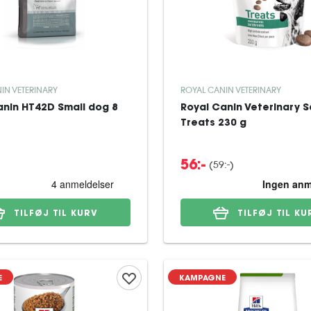
IN VETERINARY
ROYAL CANIN VETERINARY
anin HT42D Small dog 8
Royal Canin Veterinary S
Treats 230 g
(
59:-
)
56:-
TILFØJ TIL KURV
TILFØJ TIL KU
E
KAMPAGNE