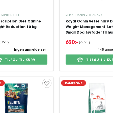
SCRIPTION DIET
ROYAL CANIN VETERINARY
rescription Diet Canine
Royal Canin Veterinary D
ght Reduction 10 kg
Weight Management Sat
Small Dog tørfoder til hu
579:-
)
(
689:-
)
620:-
TILFØJ TIL KURV
TILFØJ TIL KU
E
KAMPAGNE