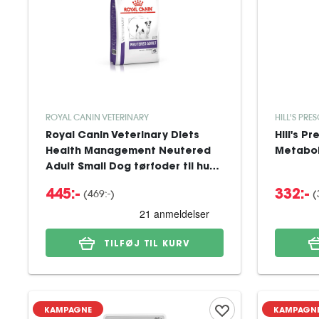
ROYAL CANIN VETERINARY
HILL'S PRE
Royal Canin Veterinary Diets
Hill's P
Health Management Neutered
Metabol
Adult Small Dog tørfoder til hund
8 kg
(
469:-
)
(
445:-
332:-
TILFØJ TIL KURV
KAMPAGNE
KAMPAGN