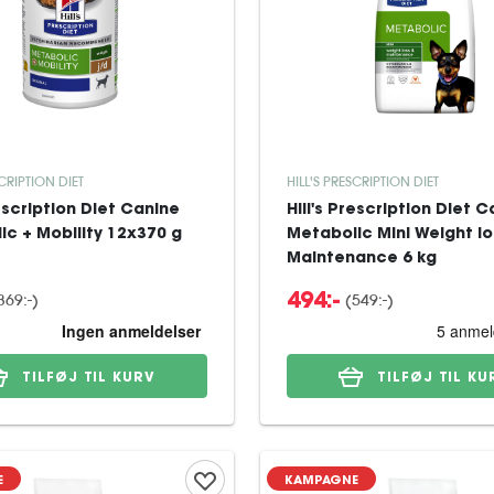
SCRIPTION DIET
HILL'S PRESCRIPTION DIET
rescription Diet Canine
Hill's Prescription Diet 
ic + Mobility 12x370 g
Metabolic Mini Weight lo
Maintenance 6 kg
369:-
)
(
549:-
)
494:-
TILFØJ TIL KURV
TILFØJ TIL KU
E
KAMPAGNE