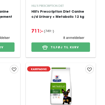
HILL'S PRESCRIPTION DIET
Canine
Hill's Prescription Diet Canine
gement
c/d Urinary + Metabolic 12 kg
(
749:-
)
711:-
RV
TILFØJ TIL KURV
KAMPAGNE