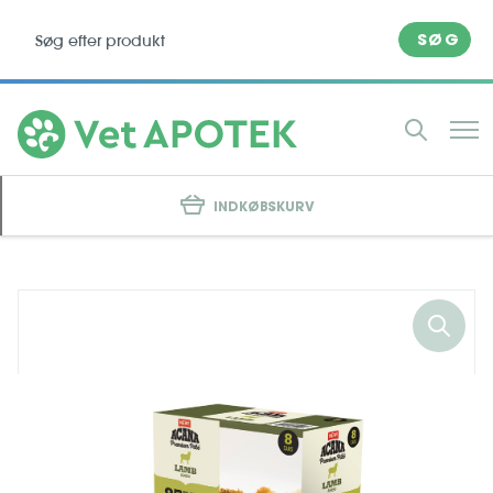
SØG
INDKØBSKURV