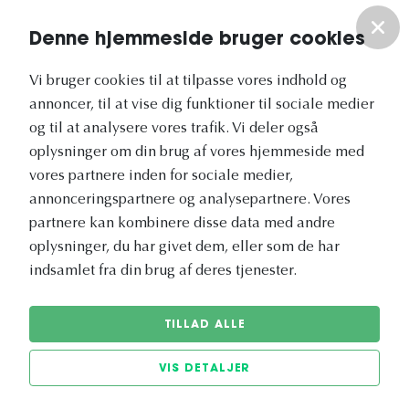
Om os
Denne hjemmeside bruger cookies
Vores nyhedsbrev
Vi bruger cookies til at tilpasse vores indhold og
annoncer, til at vise dig funktioner til sociale medier
og til at analysere vores trafik. Vi deler også
oplysninger om din brug af vores hjemmeside med
vores partnere inden for sociale medier,
annonceringspartnere og analysepartnere. Vores
Vetapotek.dk er en del af
partnere kan kombinere disse data med andre
Evidensia
oplysninger, du har givet dem, eller som de har
Dyresundhedspleje
indsamlet fra din brug af deres tjenester.
TILLAD ALLE
VIS DETALJER
© 2026 Vetapotek