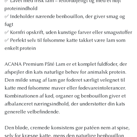
✅ Lavet med frisk lam – letfordøjeligt og med et højt
proteinindhold
✅ Indeholder nærende benbouillon, der giver smag og
fugt
✅ Kornfri opskrift, uden kunstige farver eller smagsstoffer
✅ Perfekt selv til følsomme katte takket være lam som
enkelt protein
ACANA Premium Pâté Lam er et komplet fuldfoder, der
afspejler din kats naturlige behov for animalsk protein.
Den milde smag af lam gør foderet særligt velegnet til
katte med følsomme maver eller fødevareintolerancer.
Kombinationen af ​​kød, organer og benbouillon giver et
afbalanceret næringsindhold, der understøtter din kats
generelle velbefindende.
Den bløde, cremede konsistens gør patéen nem at spise,
selv for kræsne katte, mens den naturlige benbouillon