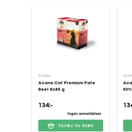
ACANA
ACA
Acana Cat Premium Pate
Aca
Beef 8x85 g
Kit
134:-
134
TILFØJ TIL KURV