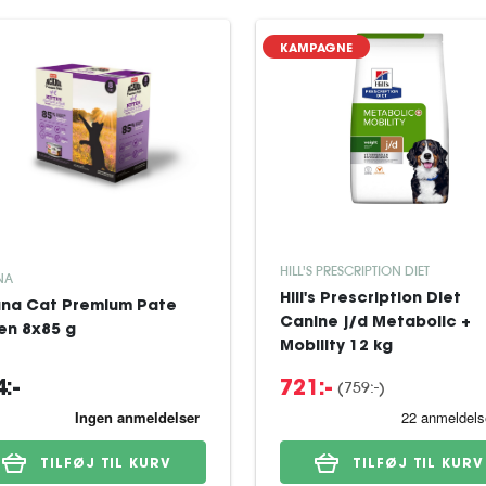
KAMPAGNE
HILL'S PRESCRIPTION DIET
NA
Hill's Prescription Diet
na Cat Premium Pate
Canine j/d Metabolic +
ten 8x85 g
Mobility 12 kg
(759:-)
:-
721:-
TILFØJ TIL KURV
TILFØJ TIL KURV