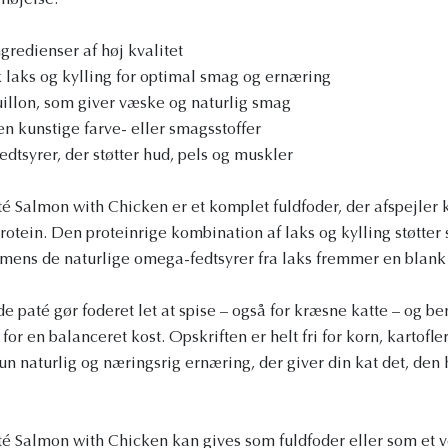
rnøjelse.
redienser af høj kvalitet
k laks og kylling for optimal smag og ernæring
illon, som giver væske og naturlig smag
en kunstige farve- eller smagsstoffer
edtsyrer, der støtter hud, pels og muskler
almon with Chicken er et komplet fuldfoder, der afspejler k
rotein. Den proteinrige kombination af laks og kylling støtter
mens de naturlige omega-fedtsyrer fra laks fremmer en blank 
paté gør foderet let at spise – også for kræsne katte – og ben
r en balanceret kost. Opskriften er helt fri for korn, kartofle
kun naturlig og næringsrig ernæring, der giver din kat det, den h
Salmon with Chicken kan gives som fuldfoder eller som et