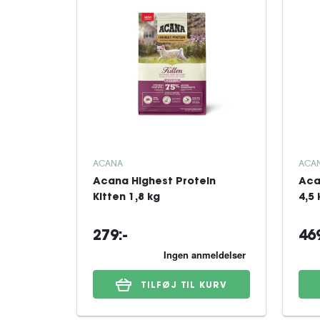
ACANA
ACA
Acana Highest Protein
Aca
Kitten 1,8 kg
4,5 
279:-
469
TILFØJ TIL KURV