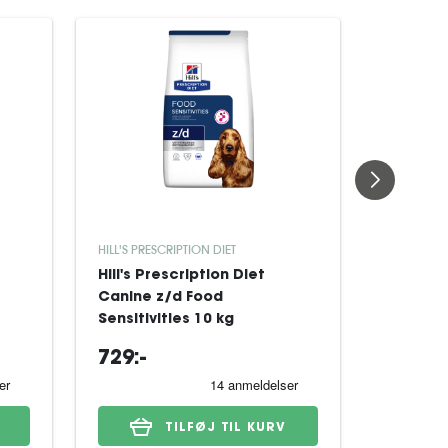
HILL'S PRESCRIPTION DIET
ROYAL CAN
Hill's Prescription Diet
Royal Ca
Canine z/d Food
Derma A
Sensitivities 10 kg
til hund
729:-
659:-
TILFØJ TIL KURV