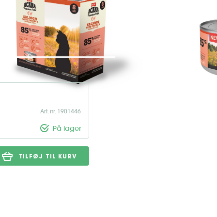
de og næringsrigt vådfoder til
alitet. Opskriften kombinerer
giver katten den ernæring, energi
Art. nr. 1901446
På lager
TILFØJ TIL KURV