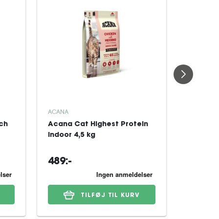
ACANA
ACANA
ch
Acana Cat Highest Protein
Acana Ca
Indoor 4,5 kg
kg
489:-
454:-
TILFØJ TIL KURV