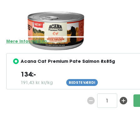
ACANA Premium Pâté Salmon with Chicken er et velsmagen
katte, tilberedt med 85 % animalske ingredienser af høj kv
frisk laks og kylling – to letfordøjelige proteinkilder, som 
og smag, den naturligt søger. Den smagf...
Mere information
Acana Cat Premium Pate Salmon 8x85g
134:-
191,43 kr. kr/kg
BEDSTE VÆRDI