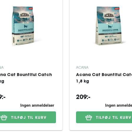
NA
ACANA
na Cat Bountiful Catch
Acana Cat Bountiful Cat
kg
1,8 kg
:-
209:-
TILFØJ TIL KURV
TILFØJ TIL KURV