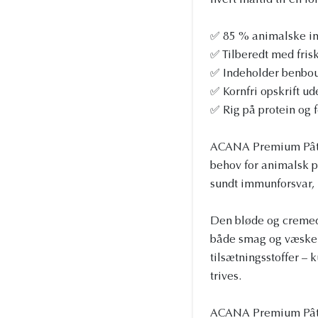
hvert måltid til en fo
✅ 85 % animalske ing
✅ Tilberedt med fris
✅ Indeholder benbou
✅ Kornfri opskrift ud
✅ Rig på protein og f
ACANA Premium Pâté S
behov for animalsk p
sundt immunforsvar, 
Den bløde og cremede 
både smag og væske fo
tilsætningsstoffer – 
trives.
ACANA Premium Pâté 