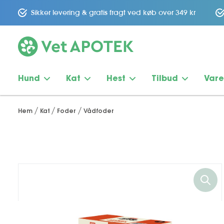
Sikker levering & gratis fragt ved køb over 349 kr
Hund
Kat
Hest
Tilbud
Var
Hem
Kat
Foder
Vådfoder