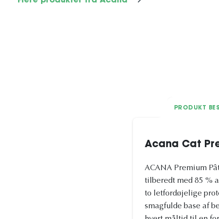
Flere produkter fra Acana
PRODUKT BES
Acana Cat Pr
ACANA Premium Pâté 
tilberedt med 85 % an
to letfordøjelige pro
smagfulde base af be