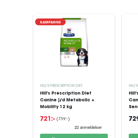
KAMPAGNE
HILL'S PRESCRIPTION DIET
HILL'
Hill's Prescription Diet
Hill
Canine j/d Metabolic +
Can
Mobility 12 kg
Sens
(759:-)
721:-
729