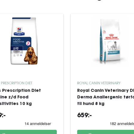
S PRESCRIPTION DIET
ROYAL CANIN VETERINARY
's Prescription Diet
Royal Canin Veterinary D
ine z/d Food
Derma Anallergenic tørf
itivities 10 kg
til hund 8 kg
:-
659:-