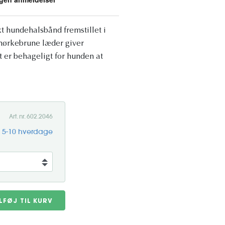
t hundehalsbånd fremstillet i
s mørkebrune læder giver
t er behageligt for hunden at
Art. nr. 602.2046
g 5-10 hverdage
ILFØJ TIL KURV