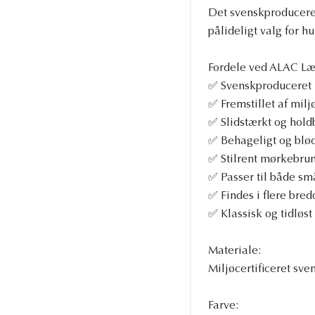
Det svenskproducered
pålideligt valg for h
Fordele ved ALAC L
✅ Svenskproduceret 
✅ Fremstillet af milj
✅ Slidstærkt og holdb
✅ Behageligt og blø
✅ Stilrent mørkebrun
✅ Passer til både sm
✅ Findes i flere bred
✅ Klassisk og tidløst
Materiale:
Miljøcertificeret sve
Farve: