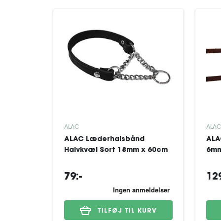
ALAC
ALAC
ALAC Læderhalsbånd
ALA
Halvkvæl Sort 18mm x 60cm
6mm
79:-
129
TILFØJ TIL KURV