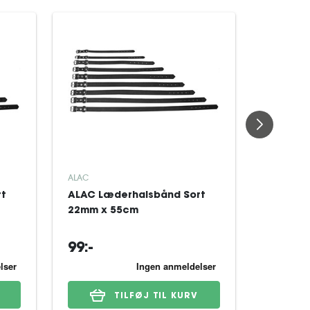
ALAC
ALAC
rt
ALAC Læderhalsbånd Sort
ALAC Læ
22mm x 55cm
18mm x
99:-
89:-
TILFØJ TIL KURV