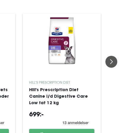
HILL'S PRESCRIPTION DIET
ROYAL CAN
iets
Hill's Prescription Diet
Royal Ca
oder
Canine i/d Digestive Care
Derma H
Low fat 12 kg
Dog tørf
699:-
329:-