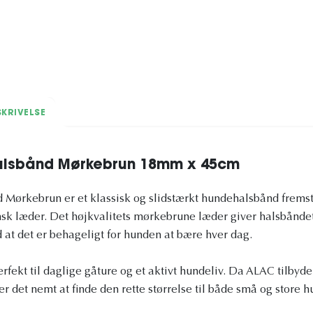
KRIVELSE
lsbånd Mørkebrun 18mm x 45cm
ørkebrun er et klassisk og slidstærkt hundehalsbånd fremstil
nsk læder. Det højkvalitets mørkebrune læder giver halsbåndet 
 at det er behageligt for hunden at bære hver dag.
fekt til daglige gåture og et aktivt hundeliv. Da ALAC tilbyder
r det nemt at finde den rette størrelse til både små og store h