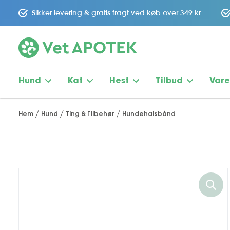
Sikker levering & gratis fragt ved køb over 349 kr
Hund
Kat
Hest
Tilbud
Var
Hem
Hund
Ting & Tilbehør
Hundehalsbånd