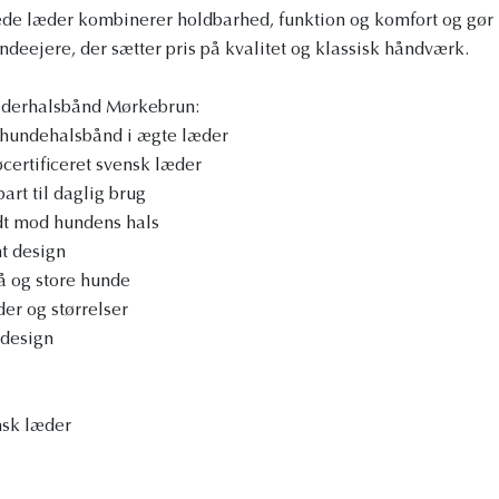
e læder kombinerer holdbarhed, funktion og komfort og gør h
undeejere, der sætter pris på kvalitet og klassisk håndværk.
æderhalsbånd Mørkebrun:
hundehalsbånd i ægte læder
øcertificeret svensk læder
art til daglig brug
dt mod hundens hals
t design
å og store hunde
der og størrelser
 design
nsk læder