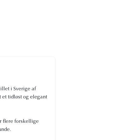
let i Sverige af
et tidløst og elegant
 flere forskellige
unde.