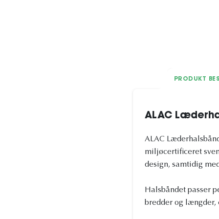
PRODUKT BES
ALAC Læderha
ALAC Læderhalsbånd M
miljøcertificeret sve
design, samtidig med
Halsbåndet passer per
bredder og længder, e