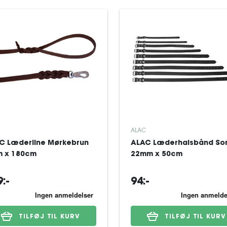
ALAC
C Læderline Mørkebrun
ALAC Læderhalsbånd So
 x 180cm
22mm x 50cm
:-
94:-
TILFØJ TIL KURV
TILFØJ TIL KURV