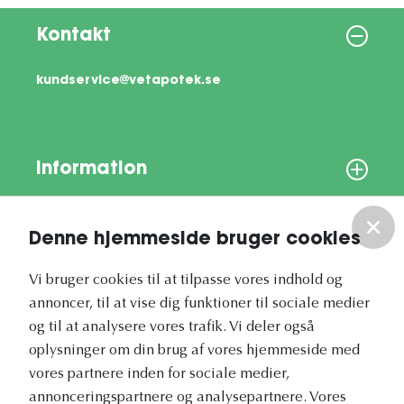
Kontakt
kundservice@vetapotek.se
Information
Om os
Denne hjemmeside bruger cookies
Vores nyhedsbrev
Vi bruger cookies til at tilpasse vores indhold og
annoncer, til at vise dig funktioner til sociale medier
og til at analysere vores trafik. Vi deler også
oplysninger om din brug af vores hjemmeside med
vores partnere inden for sociale medier,
annonceringspartnere og analysepartnere. Vores
Vetapotek.dk er en del af