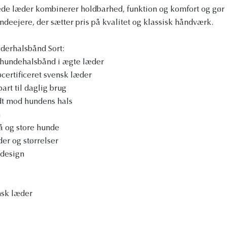
e læder kombinerer holdbarhed, funktion og komfort og gør h
undeejere, der sætter pris på kvalitet og klassisk håndværk.
derhalsbånd Sort:
hundehalsbånd i ægte læder
øcertificeret svensk læder
art til daglig brug
dt mod hundens hals
n
å og store hunde
der og størrelser
 design
nsk læder