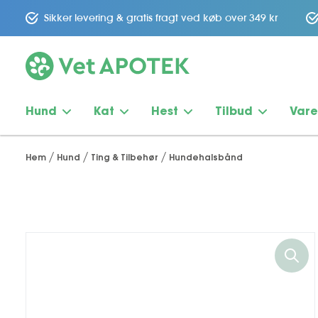
Sikker levering & gratis fragt ved køb over 349 kr
Hund
Kat
Hest
Tilbud
Var
Hem
Hund
Ting & Tilbehør
Hundehalsbånd