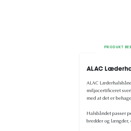
PRODUKT BES
ALAC Læderha
ALAC Læderhalsbånd S
miljøcertificeret sve
med at det er behage
Halsbåndet passer per
bredder og længder, e