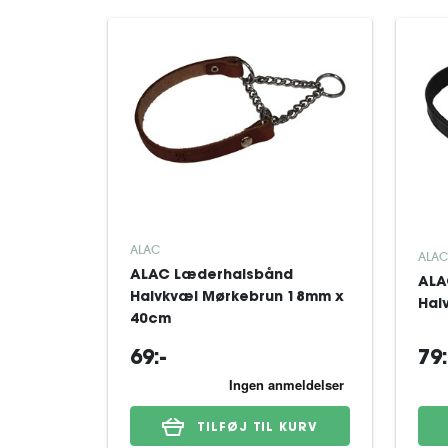
ALAC
ALAC
ALAC Læderhalsbånd
ALA
Halvkvæl Mørkebrun 18mm x
Hal
40cm
69:-
79:
TILFØJ TIL KURV