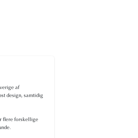
verige af
øst design, samtidig
 flere forskellige
unde.