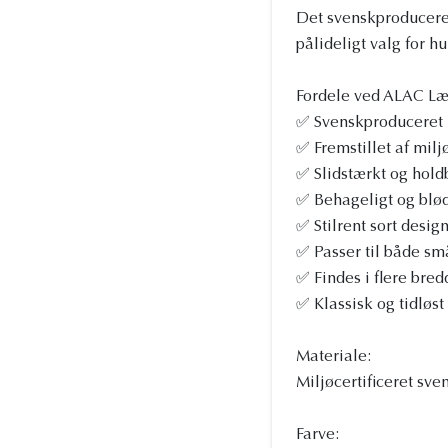
Det svenskproducered
pålideligt valg for h
Fordele ved ALAC Læ
✅ Svenskproduceret 
✅ Fremstillet af milj
✅ Slidstærkt og holdb
✅ Behageligt og blø
✅ Stilrent sort desig
✅ Passer til både sm
✅ Findes i flere bred
✅ Klassisk og tidløst
Materiale:
Miljøcertificeret sve
Farve: