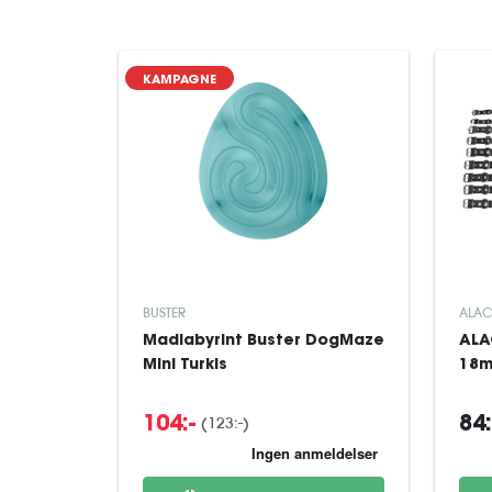
KAMPAGNE
BUSTER
ALAC
Madlabyrint Buster DogMaze
ALA
Mini Turkis
18m
(123:-)
104:-
84: