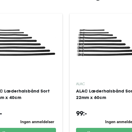
ALAC
C Læderhalsbånd Sort
ALAC Læderhalsbånd So
m x 40cm
22mm x 60cm
-
99:-