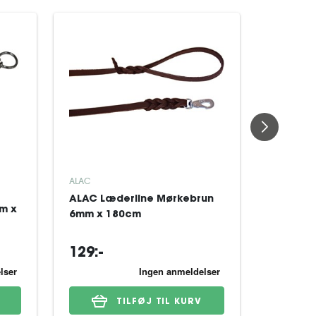
ALAC
ALAC
ALAC Læderline Mørkebrun
ALAC L
m x
6mm x 180cm
Mørkeb
129:-
84:-
TILFØJ TIL KURV