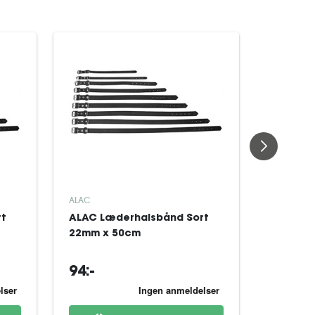
KAMPAGN
HILL'S PRE
ALAC
Hill's P
rt
ALAC Læderhalsbånd Sort
Canine 
22mm x 50cm
Mobility
(
94:-
721:-