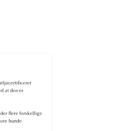
iljøcertificeret
ed at den er
der flere forskellige
tore hunde.