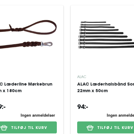
ALAC
C Læderline Mørkebrun
ALAC Læderhalsbånd So
 x 180cm
22mm x 50cm
:-
94:-
TILFØJ TIL KURV
TILFØJ TIL KURV