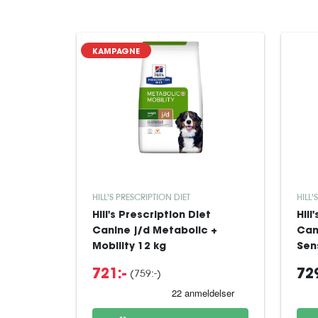
KAMPAGNE
HILL'S PRESCRIPTION DIET
HILL'
Hill's Prescription Diet
Hill
Canine j/d Metabolic +
Can
Mobility 12 kg
Sens
(759:-)
721:-
729