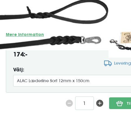
ALAC Læderline Sort er en klassisk og slidstærk hundeline f
miljøcertificeret svensk læder. Det højkvalitets sorte læder 
samtidig med at den er behagelig at holde i og udvikler en 
passer perfekt til daglige gåture, træning...
Mere information
174:-
Leverin
Välj:
T