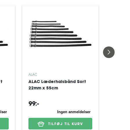
ALAC
ALAC
rt
ALAC Læderhalsbånd Sort
ALAC Læ
22mm x 55cm
18mm x
99:-
89:-
TILFØJ TIL KURV