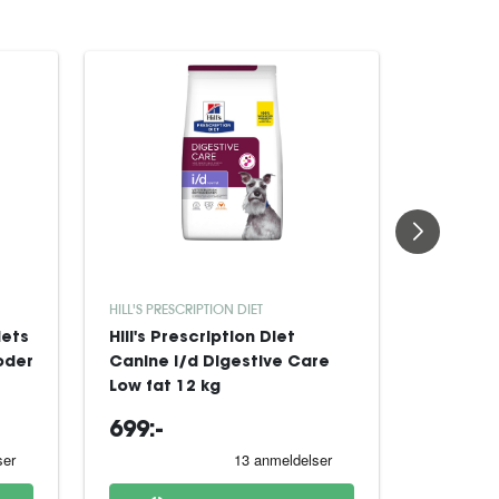
HILL'S PRESCRIPTION DIET
ROYAL CAN
iets
Hill's Prescription Diet
Royal Ca
oder
Canine i/d Digestive Care
Derma H
Low fat 12 kg
Dog tørf
699:-
329:-