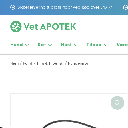
Sikker levering & gratis fragt ved køb over 349 kr
Hund
Kat
Hest
Tilbud
Var
Hem
Hund
Ting & Tilbehør
Hundesnor