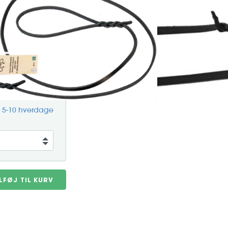
remstillet i Sverige af
giver linen et tidløst design,
flot følelse med tiden. Linen
Art. nr. 602.1042
g 5-10 hverdage
ILFØJ TIL KURV