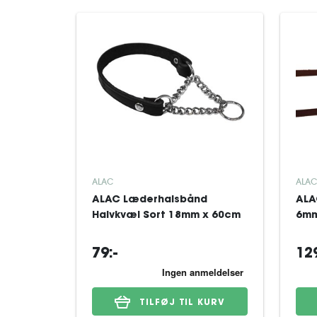
ALAC
ALAC
ALAC Læderhalsbånd
ALA
Halvkvæl Sort 18mm x 60cm
6mm
79:-
129
TILFØJ TIL KURV