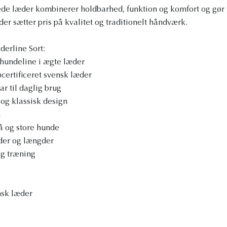
e læder kombinerer holdbarhed, funktion og komfort og gør lin
der sætter pris på kvalitet og traditionelt håndværk.
erline Sort:
hundeline i ægte læder
øcertificeret svensk læder
r til daglig brug
og klassisk design
n
å og store hunde
dder og længder
og træning
nsk læder