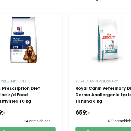
S PRESCRIPTION DIET
ROYAL CANIN VETERINARY
's Prescription Diet
Royal Canin Veterinary D
ine z/d Food
Derma Anallergenic tørf
itivities 10 kg
til hund 8 kg
:-
659:-