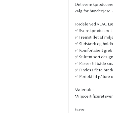
Det svenskproducered
valg for hundeejere, 
Fordele ved ALAC Læd
✅ Svenskproduceret 
✅ Fremstillet af milj
✅ Slidstærk og holdba
✅ Komfortabelt greb 
✅ Stilrent sort desig
✅ Passer til både sm
✅ Findes i flere bre
✅ Perfekt til gåture 
Materiale:
Miljøcertificeret sve
Farve: