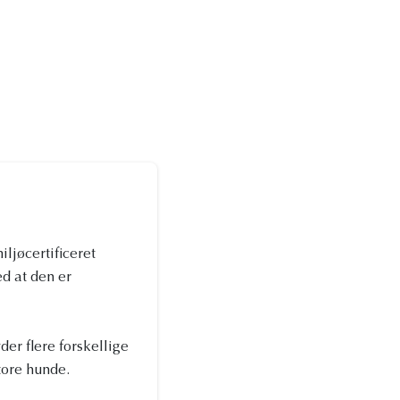
iljøcertificeret
ed at den er
der flere forskellige
tore hunde.