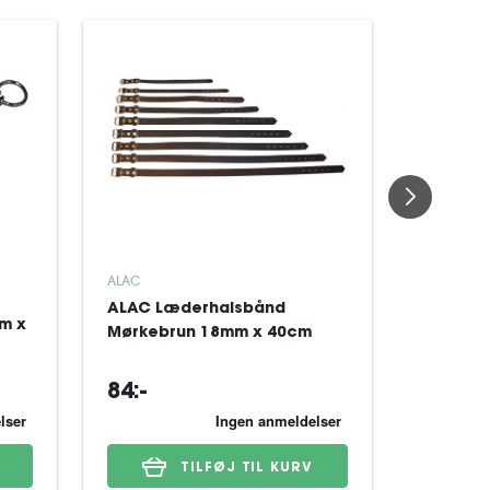
ALAC
ALAC
ALAC Læderhalsbånd
ALAC L
m x
Mørkebrun 18mm x 40cm
Mørkeb
84:-
99:-
TILFØJ TIL KURV