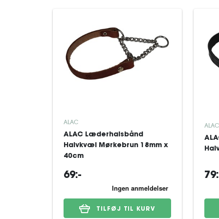
ALAC
ALAC
ALAC Læderhalsbånd
ALA
Halvkvæl Mørkebrun 18mm x
Hal
40cm
69:-
79:
TILFØJ TIL KURV