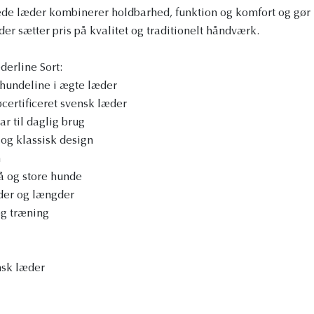
e læder kombinerer holdbarhed, funktion og komfort og gør lin
der sætter pris på kvalitet og traditionelt håndværk.
erline Sort:
hundeline i ægte læder
øcertificeret svensk læder
r til daglig brug
og klassisk design
n
å og store hunde
dder og længder
og træning
nsk læder