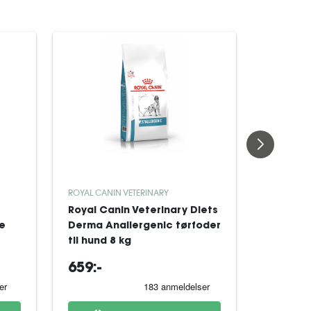
ROYAL CANIN VETERINARY
ROYAL CAN
Royal Canin Veterinary Diets
Royal Ca
re
Derma Anallergenic tørfoder
Derma H
til hund 8 kg
Dog tørf
659:-
329:-