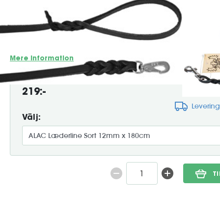
ALAC Læderline Sort er en klassisk og slidstærk hundeline f
miljøcertificeret svensk læder. Det højkvalitets sorte læder 
samtidig med at den er behagelig at holde i og udvikler en 
passer perfekt til daglige gåture, træning...
Mere information
219:-
Leverin
Välj:
T