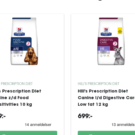
S PRESCRIPTION DIET
HILL'S PRESCRIPTION DIET
's Prescription Diet
Hill's Prescription Diet
ine z/d Food
Canine i/d Digestive Ca
itivities 10 kg
Low fat 12 kg
:-
699:-