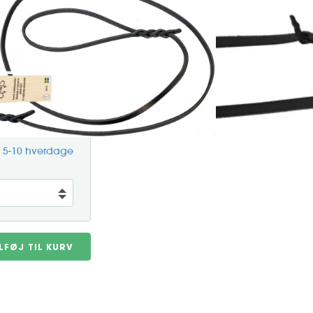
remstillet i Sverige af
giver linen et tidløst design,
flot følelse med tiden. Linen
Art. nr. 602.1044
g 5-10 hverdage
ILFØJ TIL KURV