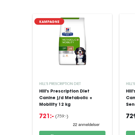
KAMPAGNE
HILL'S PRESCRIPTION DIET
HILL'
Hill's Prescription Diet
Hill
Canine j/d Metabolic +
Can
Mobility 12 kg
Sens
(759:-)
721:-
729