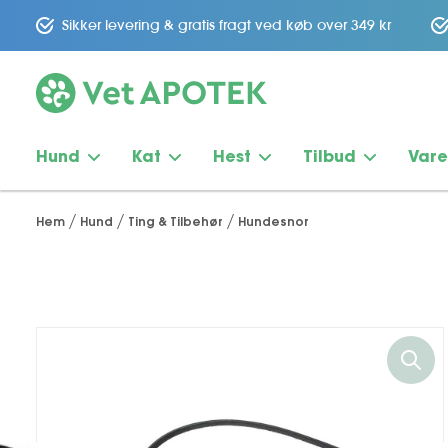
Sikker levering & gratis fragt ved køb over 349 kr
Hund
Kat
Hest
Tilbud
Var
Hem
Hund
Ting & Tilbehør
Hundesnor