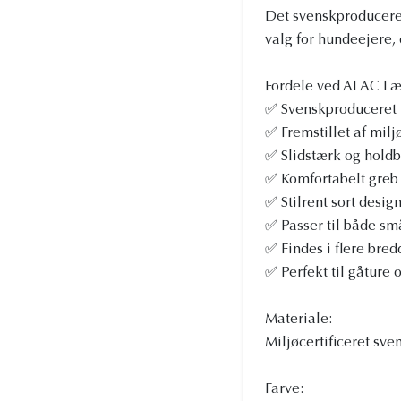
Det svenskproducered
valg for hundeejere, 
Fordele ved ALAC Læd
✅ Svenskproduceret 
✅ Fremstillet af milj
✅ Slidstærk og holdba
✅ Komfortabelt greb 
✅ Stilrent sort desig
✅ Passer til både sm
✅ Findes i flere bre
✅ Perfekt til gåture 
Materiale:
Miljøcertificeret sve
Farve: