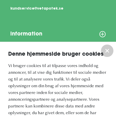
kundservice@vetapotek.se
Information
Om os
Denne hjemmeside bruger cookies
Vores nyhedsbrev
Vi bruger cookies til at tilpasse vores indhold og
annoncer, til at vise dig funktioner til sociale medier
og til at analysere vores trafik. Vi deler også
oplysninger om din brug af vores hjemmeside med
vores partnere inden for sociale medier,
annonceringspartnere og analysepartnere. Vores
Vetapotek.dk er en del af
partnere kan kombinere disse data med andre
Evidensia
oplysninger, du har givet dem, eller som de har
Dyresundhedspleje