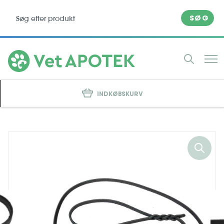
SØG
INDKØBSKURV