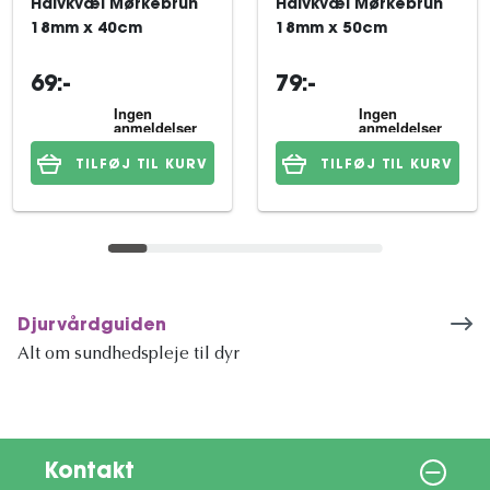
Halvkvæl Mørkebrun
Halvkvæl Mørkebrun
18mm x 40cm
18mm x 50cm
69:-
79:-
TILFØJ TIL KURV
TILFØJ TIL KURV
Djurvårdguiden
Alt om sundhedspleje til dyr
Kontakt