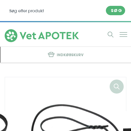
SØG
INDKØBSKURV