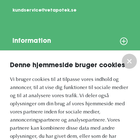
kundservice@vetapotek.se
Information
Om os
Denne hjemmeside bruger cookies
Vores nyhedsbrev
Vi bruger cookies til at tilpasse vores indhold og
annoncer, til at vise dig funktioner til sociale medier
og til at analysere vores trafik. Vi deler også
oplysninger om din brug af vores hjemmeside med
vores partnere inden for sociale medier,
annonceringspartnere og analysepartnere. Vores
Vetapotek.dk er en del af
partnere kan kombinere disse data med andre
Evidensia
oplysninger, du har givet dem, eller som de har
Dyresundhedspleje