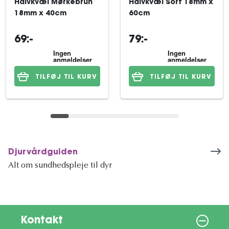
Halvkvæl Mørkebrun
Halvkvæl Sort 18mm x
18mm x 40cm
60cm
69:-
79:-
TILFØJ TIL KURV
TILFØJ TIL KURV
Djurvårdguiden
Alt om sundhedspleje til dyr
Kontakt