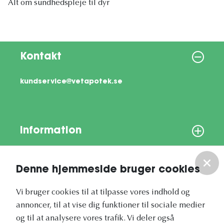
Alt om sundhedspleje til dyr
Kontakt
kundservice@vetapotek.se
Information
Om os
Denne hjemmeside bruger cookies
Vores nyhedsbrev
Vi bruger cookies til at tilpasse vores indhold og
annoncer, til at vise dig funktioner til sociale medier
og til at analysere vores trafik. Vi deler også