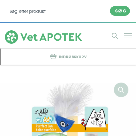
SØG
INDKØBSKURV