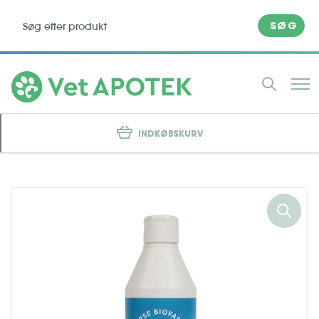
SØG
INDKØBSKURV